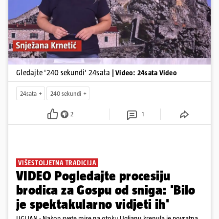
Gledajte '240 sekundi' 24sata
| Video: 24sata Video
24sata
240 sekundi
2
1
VIŠESTOLJETNA TRADICIJA
VIDEO Pogledajte procesiju
brodica za Gospu od sniga: 'Bilo
je spektakularno vidjeti ih'
UGLJAN - Nakon svete mise na otoku Ugljanu krenula je povratna