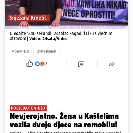
Gledajte '240 sekundi' 24sata: Zagadili Liku s vječnim
otrovom
| Video: 24sata/Video
videovijesti
240 sekundi
2
POGLEDAJTE VIDEO
Nevjerojatno. Žena u Kaštelima
vozila dvoje djece na romobilu!