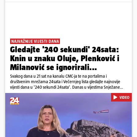
NAJVAŽNIJE VIJESTI DANA
Gledajte '240 sekundi' 24sata:
Knin u znaku Oluje, Plenković i
Milanović se ignorirali...
Svakog dana u 21 sat na kanalu CMC-ja te na portalima i
društvenim mrežama 24sata i Večernjeg lista gledajte najnovije
vijesti dana u '240 sekundi 24sata'. Danas u vijestima Snježane
Krnetić: Hrvatska je obilježila 31. obljetnicu Oluje, a pažnju je
VIDEO
privuklo ignoriranje predsjednika Zorana Milanovića i premijera
Andreja Plenkovića u Kninu. Donosimo i detalje o većim
braniteljskim mirovinama, apelu obitelji Hrvata u komi u Irskoj,
upozorenjima nakon nove tragedije na električnom romobilu te
smanjenju proizvodnje u nuklearnoj elektrani Krško.
Pokretanje videa...