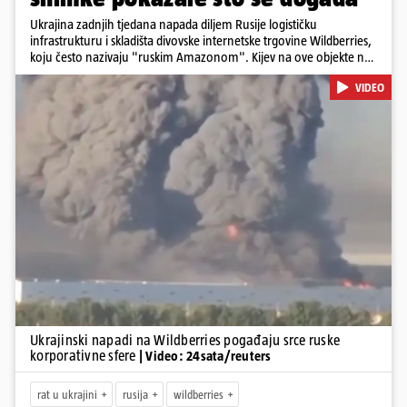
Ukrajina zadnjih tjedana napada diljem Rusije logističku
infrastrukturu i skladišta divovske internetske trgovine Wildberries,
koju često nazivaju "ruskim Amazonom". Kijev na ove objekte ne
gleda samo kao na obična trgovačka skladišta, već tvrdi da ih ruske
VIDEO
snage koriste i za vojne potrebe, odnosno za skladištenje i
distribuciju dijelova za dronove i druge opreme koja se koristi u
ratu. S druge strane, napadi služe i kao izravan odgovor na ruska
bombardiranja ukrajinske poštanske i logističke infrastrukture te
kao način da se ekonomske posljedice rata prenesu dublje na ruski
teritorij i približe običnim građanima.
Pokretanje videa...
Ukrajinski napadi na Wildberries pogađaju srce ruske
korporativne sfere
| Video: 24sata/reuters
rat u ukrajini
rusija
wildberries