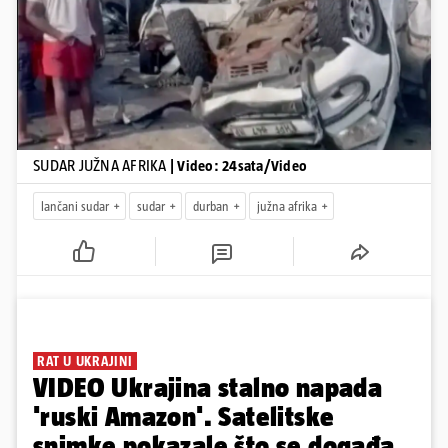
Pokretanje videa...
SUDAR JUŽNA AFRIKA
| Video: 24sata/Video
lančani sudar
sudar
durban
južna afrika
RAT U UKRAJINI
VIDEO Ukrajina stalno napada
'ruski Amazon'. Satelitske
snimke pokazale što se događa