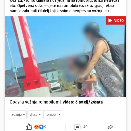
KAŠTELE - Toliko članaka s ozljedama na romobilu, toliko nesreća i
eto. Opet žena s dvoje djece na romobilu vozi kroz grad, rekao
nam je zabrinuti čitatelj koji je snimio neopreznu vožnju na
romobilu u četvrtak prijepodne kroz Kaštele. Podsjetimo, mjesec i
VIDEO
pol od smrti dječaka (14) u Metkoviću, pad s električnog romobila
odnio je još jedan mladi život. Unatoč naporima liječnika KBC-a
Zagreb, u ponedjeljak maloljetnik je podlegao ozljedama
zadobivenima u padu s romobila.
Pokretanje videa...
Opasna vožnja romobilom
| Video: čitatelj/24sata
vožnja
djeca
romobil
9
40