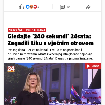
5
10
NAJVAŽNIJE VIJESTI DANA
Gledajte '240 sekundi' 24sata:
Zagadili Liku s vječnim otrovom
Svakog dana u 21 sat na kanalu CMC-ja te na portalima i
društvenim mrežama 24sata i Večernjeg lista gledajte najnovije
vijesti dana u '240 sekundi 24sata'. Danas u vijestima Snježane
Krnetić: Lika teško zagađena s 37.000 tona opasnog otpada, Troje
VIDEO
poginulih u nesreći u Zagrebu, Uhićen načelnik Svetog Ivana
Žabna, Borba za život Denisa Vejzovića, Krajaču režu ovlasti: Slijedi
otkaz...
Pokretanje videa...