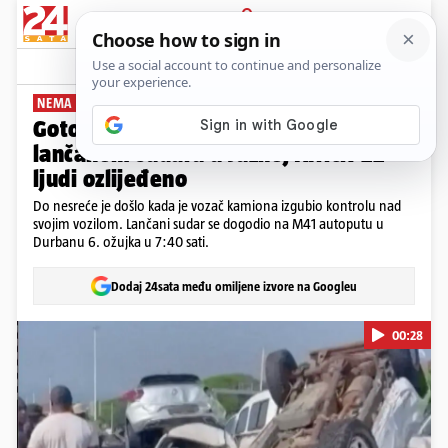
PRIJAVA
News
Komentari
0
NEMA POGINULIH
Gotovo 40 vozila sudjelovalo u
lančanom sudaru u Južnoj Africi: 22
ljudi ozlijeđeno
Do nesreće je došlo kada je vozač kamiona izgubio kontrolu nad
svojim vozilom. Lančani sudar se dogodio na M41 autoputu u
Durbanu 6. ožujka u 7:40 sati.
Dodaj 24sata među omiljene izvore na Googleu
00:28