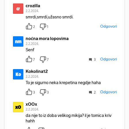
crozilla
cr
2.2.2024.
smrdi,smrdi,užasno smrdi.
Odgovori
2
1
noćna mora lopovima
nm
2.2.2024.
Senf
Odgovori
7
7
3
Kokolina12
Ko
2.2.2024.
To je sigurno neka krepetina negdje haha
Odgovori
3
3
2
xOOx
xO
2.2.2024.
da nije to iz doba velikog mikija? il je tomica kriv
hahh