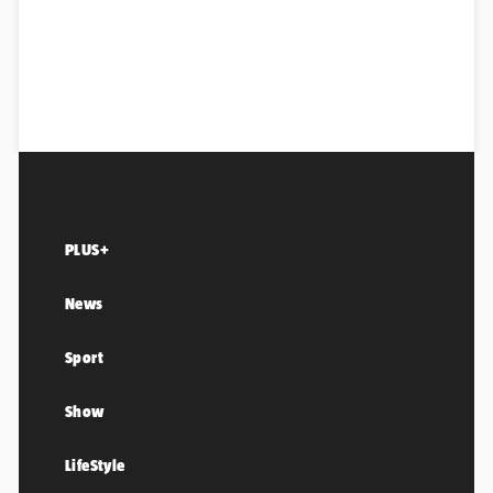
PLUS+
News
Sport
Show
LifeStyle