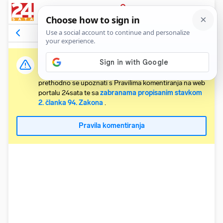
PRIJAVA
Komentari
67
Relevantni
Važna obavijest:
Svaki korisnik koji želi komentirati članke obvezan je
prethodno se upoznati s Pravilima komentiranja na web
portalu 24sata te sa
zabranama propisanim stavkom
2. članka 94. Zakona
.
Pravila komentiranja