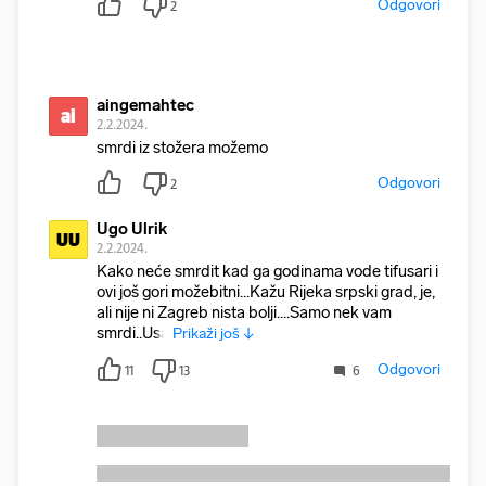
Odgovori
2
aingemahtec
ai
2.2.2024.
smrdi iz stožera možemo
Odgovori
2
Ugo Ulrik
UU
2.2.2024.
Kako neće smrdit kad ga godinama vode tifusari i
ovi još gori možebitni...Kažu Rijeka srpski grad, je,
ali nije ni Zagreb nista bolji....Samo nek vam
smrdi..Usa
Prikaži još ↓
Odgovori
11
13
6