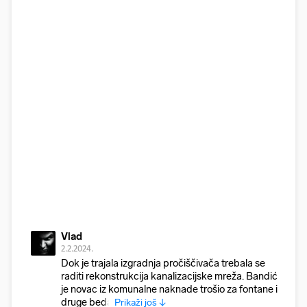
Vlad
2.2.2024.
Dok je trajala izgradnja pročiščivača trebala se
raditi rekonstrukcija kanalizacijske mreža. Bandić
je novac iz komunalne naknade trošio za fontane i
druge beda
Prikaži još ↓