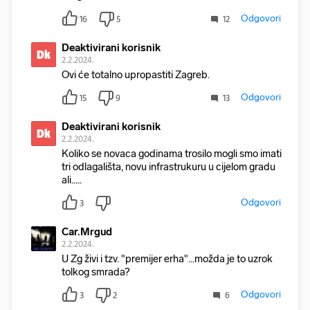
Odgovori
16
5
12
Deaktivirani korisnik
Dk
2.2.2024.
Ovi će totalno upropastiti Zagreb.
Odgovori
15
9
13
Deaktivirani korisnik
Dk
2.2.2024.
Koliko se novaca godinama trosilo mogli smo imati
tri odlagališta, novu infrastrukuru u cijelom gradu
ali…..
Odgovori
3
Car.Mrgud
2.2.2024.
U Zg živi i tzv. "premijer erha"...možda je to uzrok
tolkog smrada?
Odgovori
3
2
6