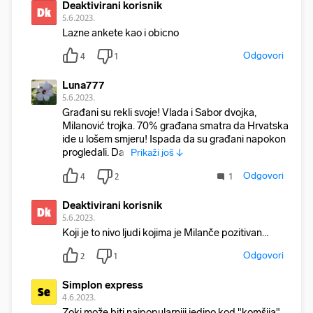
Deaktivirani korisnik
Dk
5.6.2023.
Lazne ankete kao i obicno
Odgovori
4
1
Luna777
5.6.2023.
Građani su rekli svoje! Vlada i Sabor dvojka,
Milanović trojka. 70% građana smatra da Hrvatska
ide u lošem smjeru! Ispada da su građani napokon
progledali. Da l
Prikaži još ↓
Odgovori
4
2
1
Deaktivirani korisnik
Dk
5.6.2023.
Koji je to nivo ljudi kojima je Milanče pozitivan…
Odgovori
2
1
Simplon express
Se
4.6.2023.
Zoki može biti najpopularniji jedino kod "komšija".