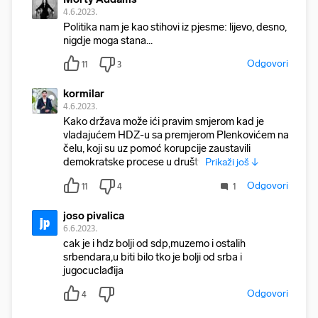
4.6.2023.
Politika nam je kao stihovi iz pjesme: lijevo, desno,
nigdje moga stana...
Odgovori
11
3
kormilar
4.6.2023.
Kako država može ići pravim smjerom kad je
vladajućem HDZ-u sa premjerom Plenkovićem na
čelu, koji su uz pomoć korupcije zaustavili
demokratske procese u društv
Prikaži još ↓
Odgovori
11
4
1
joso pivalica
jp
6.6.2023.
cak je i hdz bolji od sdp,muzemo i ostalih
srbendara,u biti bilo tko je bolji od srba i
jugocuclađija
Odgovori
4