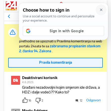
PRIJAVA
Komentari
33
Relevantni
Važna obavijest:
Svaki korisnik koji želi komentirati članke obvezan je
prethodno se upoznati s Pravilima komentiranja na web
portalu 24sata te sa
zabranama propisanim stavkom
2. članka 94. Zakona
.
Pravila komentiranja
Deaktivirani korisnik
Dk
4.6.2023.
Građani nezadovoljni kojim smjerom ide država, a
HDZ i dalje vodeći?? Kako to?
Odgovori
16
2
12
Morty Addams