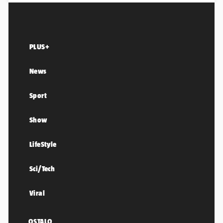
PLUS+
News
Sport
Show
LifeStyle
Sci/Tech
Viral
OSTALO