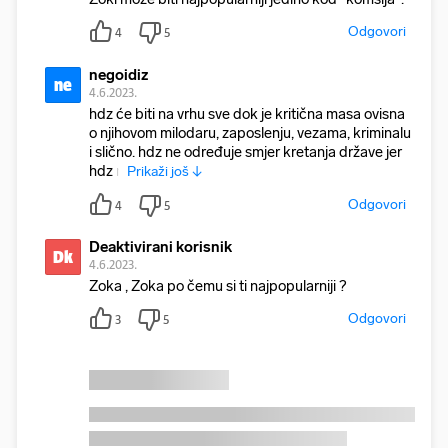
Odgovori
4
5
negoidiz
ne
4.6.2023.
hdz će biti na vrhu sve dok je kritična masa ovisna
o njihovom milodaru, zaposlenju, vezama, kriminalu
i slično. hdz ne određuje smjer kretanja države jer
hdz n
Prikaži još ↓
Odgovori
4
5
Deaktivirani korisnik
Dk
4.6.2023.
Zoka , Zoka po čemu si ti najpopularniji ?
Odgovori
3
5