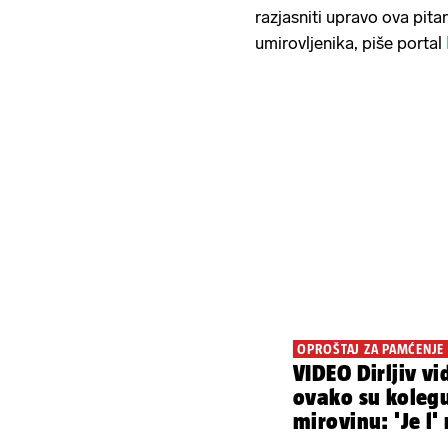
razjasniti upravo ova pita
umirovljenika, piše portal
OPROŠTAJ ZA PAMĆENJE
VIDEO Dirljiv vi
ovako su kolegu 
mirovinu: 'Je l