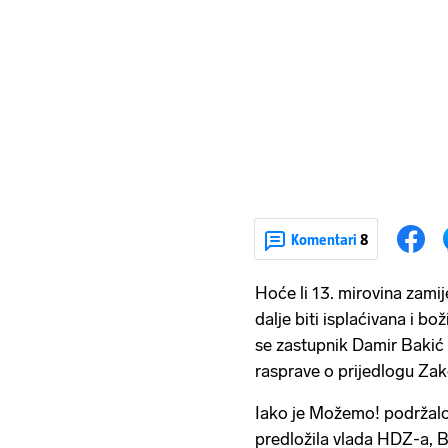
Komentari
8
Hoće li 13. mirovina zamije
dalje biti isplaćivana i bo
se zastupnik Damir Bakić
rasprave o prijedlogu Za
Iako je Možemo! podržalo 
predložila vlada HDZ-a, B