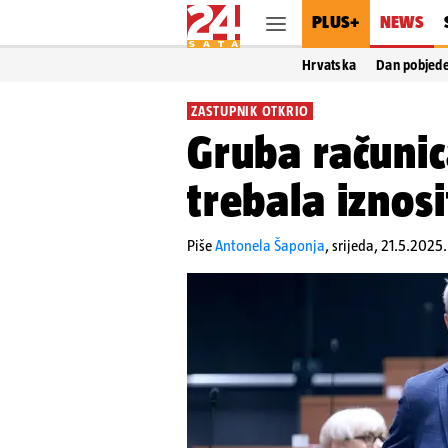
PLUS+
NEWS
Hrvatska
Dan pobjed
ZASTUPNIK OTKRIO
Gruba računic
trebala iznosi
Piše
Antonela Šaponja
,
srijeda, 21.5.2025.