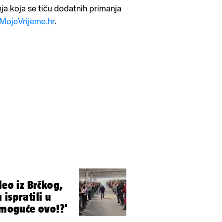
nja koja se tiču dodatnih primanja
MojeVrijeme.hr
.
deo iz Brčkog,
ispratili u
' moguće ovo!?'