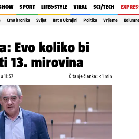
SHOW
SPORT
LIFE&STYLE
VIRAL
SCI/TECH
EXPRES
e
Crna kronika
Svijet
Rat u Ukrajini
Politika
Vrijeme
Kolumn
a: Evo koliko bi
ti 13. mirovina
 u 11:57
Čitanje članka: < 1 min