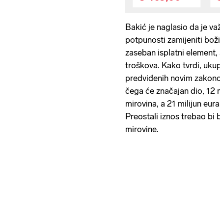
Bakić je naglasio da je va
potpunosti zamijeniti božić
zaseban isplatni element, a
troškova. Kako tvrdi, uku
predviđenih novim zakonom
čega će značajan dio, 12 m
mirovina, a 21 milijun eur
Preostali iznos trebao bi 
mirovine.