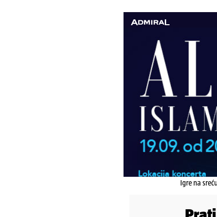
Igre na sreć
Prat