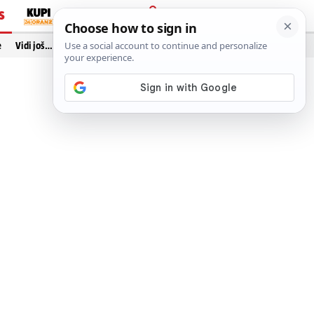
S
PRIJAVA
e
Vidi još…