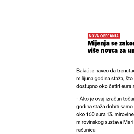
NOVA OBEĆANJA
Mijenja se zakon
više novca za u
Bakić je naveo da trenuta
milijuna godina staža, što
dostupno oko četiri eura 
- Ako je ovaj izračun toča
godina staža dobiti samo 
oko 160 eura 13. mirovine
mirovinskog sustava Marin
računicu.