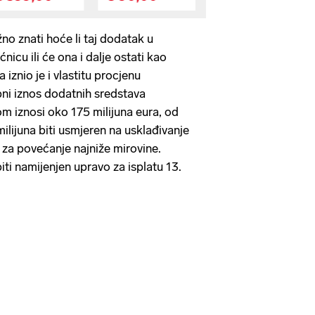
žno znati hoće li taj dodatak u
nicu ili će ona i dalje ostati kao
 iznio je i vlastitu procjenu
pni iznos dodatnih sredstava
 iznosi oko 175 milijuna eura, od
ilijuna biti usmjeren na usklađivanje
a za povećanje najniže mirovine.
biti namijenjen upravo za isplatu 13.