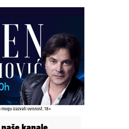
u mogu izazvati ovisnost. 18+
i naše kanale