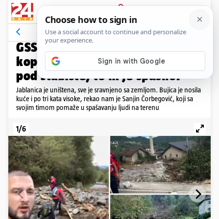
PRIJAVA
Galerija
Komentari
15
AKCIJA SPAŠAVANJA U JABLANICI
GSS-ovac za 24sata: Satima smo
kopali do ljudi. Obitelj se skrila
pod stubište, to ih je spasilo!
Jablanica je uništena, sve je sravnjeno sa zemljom. Bujica je nosila
kuće i po tri kata visoke, rekao nam je Sanjin Čorbegović, koji sa
svojim timom pomaže u spašavanju ljudi na terenu
1/6