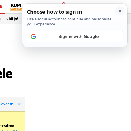
S
PRIJAVA
e
Vidi još…
ele
levantni
Pravilima