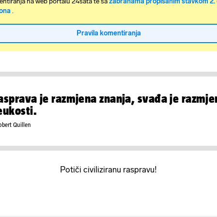
ntiranja na web portalu 24sata te sa
zabranama propisanim stavkom 2. 
ona
.
Pravila komentiranja
asprava je razmjena znanja, svađa je razmje
eukosti.
obert Quillen
Potiči civiliziranu raspravu!