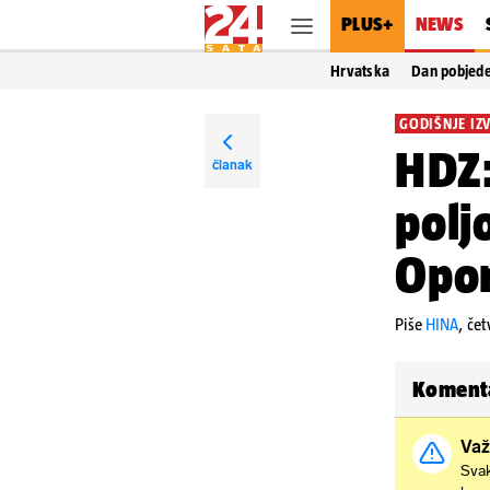
PLUS+
NEWS
Hrvatska
Dan pobjed
GODIŠNJE IZ
HDZ:
članak
poljo
Opor
Piše
HINA
,
čet
Koment
Važ
Svak