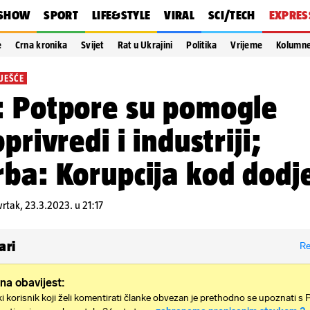
SHOW
SPORT
LIFE&STYLE
VIRAL
SCI/TECH
EXPRES
e
Crna kronika
Svijet
Rat u Ukrajini
Politika
Vrijeme
Kolumn
VJEŠĆE
 Potpore su pomogle
privredi i industriji;
ba: Korupcija kod dodj
vrtak, 23.3.2023. u 21:17
ari
Re
na obavijest:
i korisnik koji želi komentirati članke obvezan je prethodno se upoznati s 