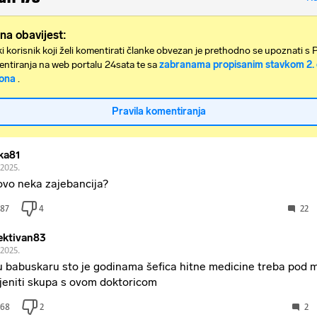
na obavijest:
i korisnik koji želi komentirati članke obvezan je prethodno se upoznati s 
ntiranja na web portalu 24sata te sa
zabranama propisanim stavkom 2. 
ona
.
Pravila komentiranja
ka81
.2025.
 ovo neka zajebancija?
87
4
22
ektivan83
.2025.
 babuskaru sto je godinama šefica hitne medicine treba pod 
jeniti skupa s ovom doktoricom
68
2
2