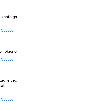
, zasto ga
Odgovori
 i obično.
Odgovori
 kad je već
zeti
Odgovori