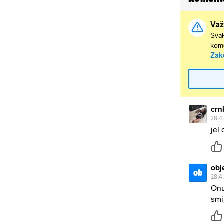
Važ
Svak
kome
Zak
crn
28.4
jel
obj
ob
28.4
Onu
smi