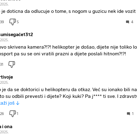
.2025.
 je doticna da odlucuje o tome, s nogom u guzicu nek ide vozit
39
5
4
sumisegaće1312
.2025.
 ovo skrivena kamera?!?! helikopter je došao, dijete nije toliko l
nsport pa su se oni vratili prazni a dijete poslali hitnom?!?!
31
tivoje
.2025.
 je da se doktorici u helikopteru da otkaz. Već su ionako bili na
o su odbili prevesti i dijete? Koji kuki? Pa j**** ti sve. I zdravstv
kaži još ↓
26
1
1
a i ona
.2025.