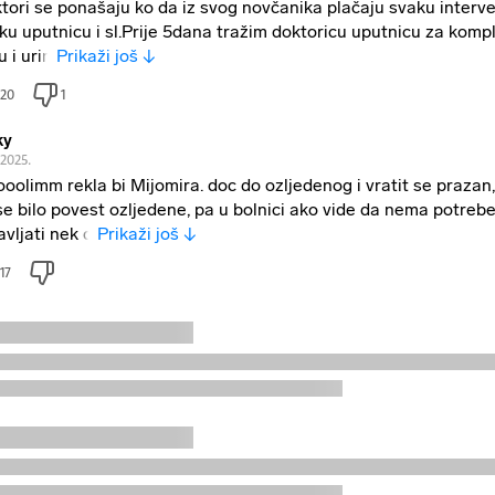
tori se ponašaju ko da iz svog novčanika plačaju svaku interve
ku uputnicu i sl.Prije 5dana tražim doktoricu uputnicu za komp
u i urin
Prikaži još ↓
20
1
ky
.2025.
oolimm rekla bi Mijomira. doc do ozljedenog i vratit se prazan, 
se bilo povest ozljedene, pa u bolnici ako vide da nema potreb
avljati nek d
Prikaži još ↓
17