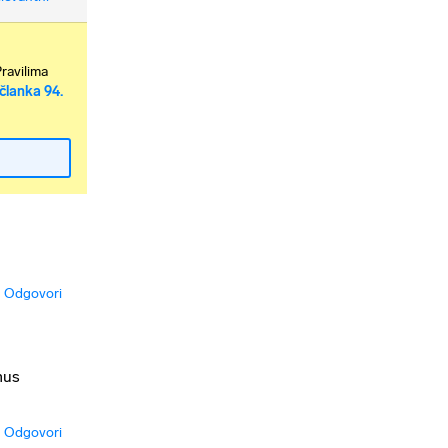
Pravilima
članka 94.
Odgovori
mus
Odgovori