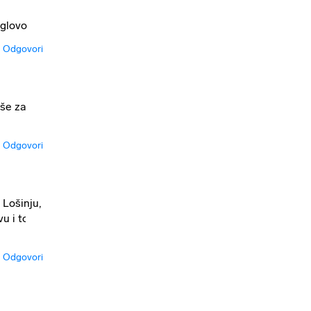
 glovo
Odgovori
oše za
Odgovori
 Lošinju,
u i toj
Odgovori