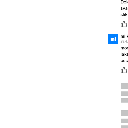
Dok
sva
slik
mil
mi
28.4
moo
lak
ost