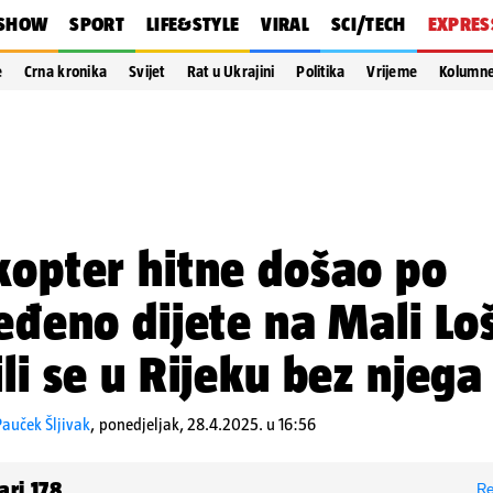
SHOW
SPORT
LIFE&STYLE
VIRAL
SCI/TECH
EXPRES
e
Crna kronika
Svijet
Rat u Ukrajini
Politika
Vrijeme
Kolumn
kopter hitne došao po
jeđeno dijete na Mali Loš
ili se u Rijeku bez njega
auček Šljivak
,
ponedjeljak, 28.4.2025. u 16:56
ari
178
Re