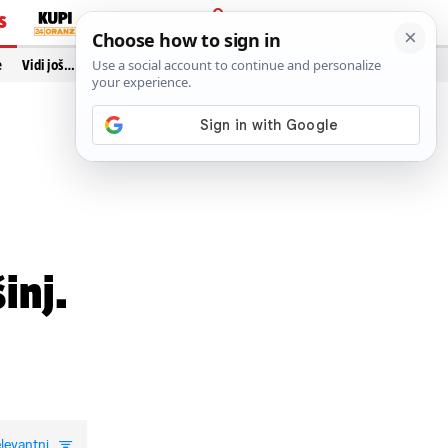
S
PRIJAVA
e
Vidi još…
inj.
levantni