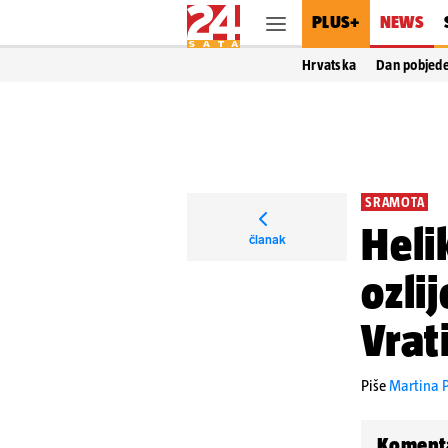
PLUS+
NEWS
Hrvatska
Dan pobjed
SRAMOTA
Heli
članak
ozli
Vrat
Piše
Martina P
Koment