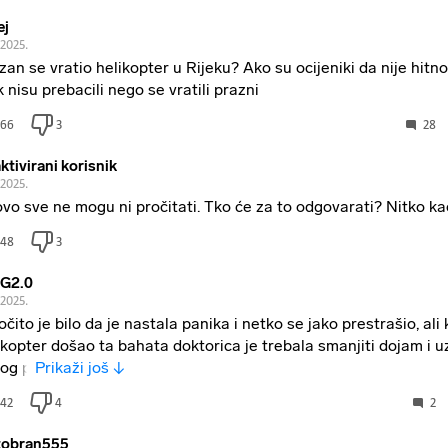
ej
.2025.
zan se vratio helikopter u Rijeku? Ako su ocijeniki da nije hitno
k nisu prebacili nego se vratili prazni
66
3
28
ktivirani korisnik
.2025.
ovo sve ne mogu ni pročitati. Tko će za to odgovarati? Nitko kao
48
3
iZG2.0
.2025.
 očito je bilo da je nastala panika i netko se jako prestrašio, ali
ikopter došao ta bahata doktorica je trebala smanjiti dojam i u
log p
Prikaži još ↓
42
4
2
tobran555