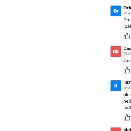
Orf
Or
28.4
Pra
ipa
Dea
Dk
28.4
Ja 
lil
li
28.4
ok,
hel
ma
bla