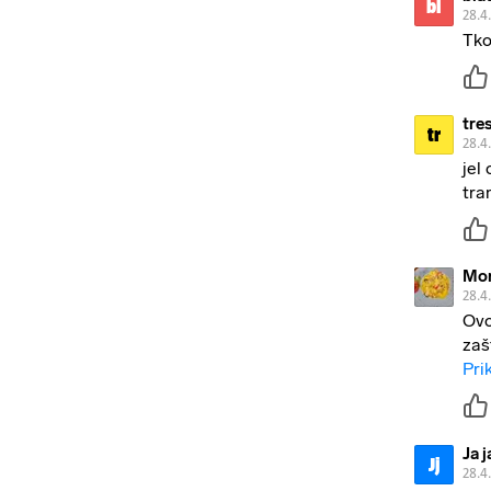
bl
28.4
Tko
tre
tr
28.4
jel
tra
Mor
28.4
Ovo
zašt
Pri
Ja j
Jj
28.4