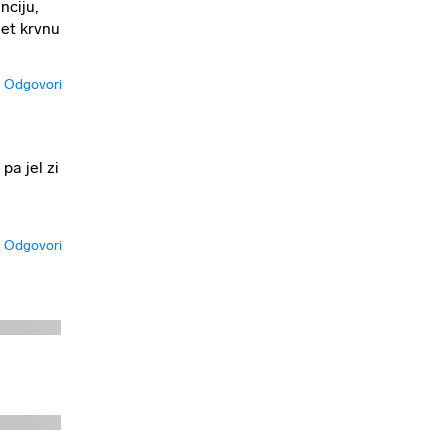
nciju,
let krvnu
Odgovori
pa jel zi
e
Odgovori