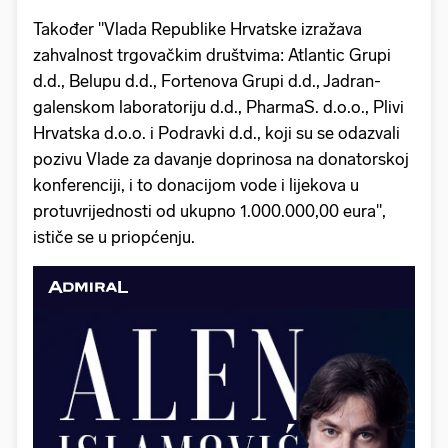
Također "Vlada Republike Hrvatske izražava
zahvalnost trgovačkim društvima: Atlantic Grupi
d.d., Belupu d.d., Fortenova Grupi d.d., Jadran-
galenskom laboratoriju d.d., PharmaS. d.o.o., Plivi
Hrvatska d.o.o. i Podravki d.d., koji su se odazvali
pozivu Vlade za davanje doprinosa na donatorskoj
konferenciji, i to donacijom vode i lijekova u
protuvrijednosti od ukupno 1.000.000,00 eura",
ističe se u priopćenju.