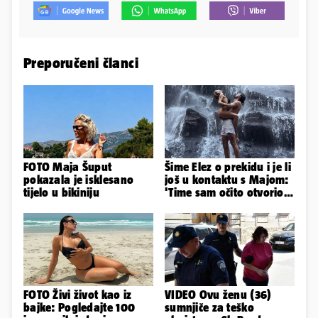
Preporučeni članci
FOTO Maja Šuput
Šime Elez o prekidu i je li
pokazala je isklesano
još u kontaktu s Majom:
tijelo u bikiniju
'Time sam očito otvorio
Pandorinu kutiju'
FOTO Živi život kao iz
VIDEO Ovu ženu (36)
bajke: Pogledajte 100
sumnjiče za teško