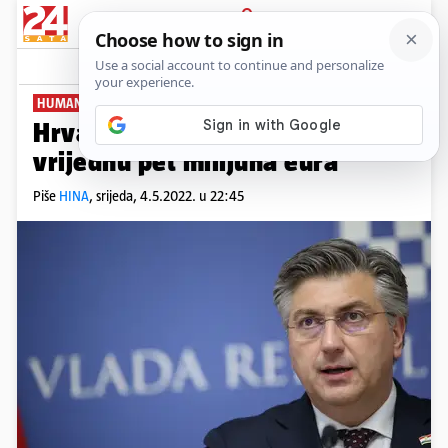
PRIJAVA
News
Komentari
28
HUMANITARNA POMOĆ
Hrvatska šalje pomoć Ukrajini
vrijednu pet milijuna eura
Piše
HINA
,
srijeda, 4.5.2022. u 22:45