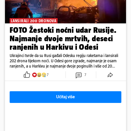
LANSIRALI 200 DRONOVA
FOTO Žestoki noćni udar Rusije.
Najmanje dvoje mrtvih, deseci
ranjenih u Harkivu i Odesi
Ukrajinci tvrde da su Rusi gađali Odesku regiju raketama i lansirali
202 drona tijekom noći. U Odesi gore zgrade, najmanje je osam
ranjenih, a u Harkivu je najmanje dvoje poginulih i više od 20
ranjenih. Jedan projektil raznio je nekoliko katova zgrade.
7
7
Učitaj više