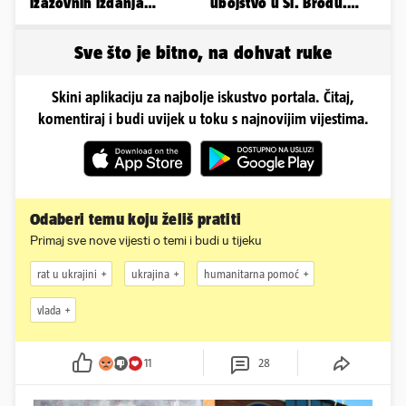
izazovnih izdanja
ubojstvo u Sl. Brodu.
Ronaldove Georgine
Doveli su je na
ispitivanje
Sve što je bitno, na dohvat ruke
Skini aplikaciju za najbolje iskustvo portala. Čitaj,
komentiraj i budi uvijek u toku s najnovijim vijestima.
Odaberi temu koju želiš pratiti
Primaj sve nove vijesti o temi i budi u tijeku
rat u ukrajini
ukrajina
humanitarna pomoć
vlada
11
28