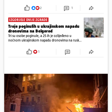
protiv Kijeva, a Ukrajini hitno trebaju presretači i
jača protuzračna obrana
2
1
IZGORJELE DVIJE ZGRADE
Troje poginulih u ukrajinskom napadu
dronovima na Belgorod
Tri su osobe poginule, a 25 ih je ozlijeđeno u
noćnom ukrajinskom napadu dronovima na ruski
grad Belgorod, objavile su u nedjelju lokalne vlasti
1