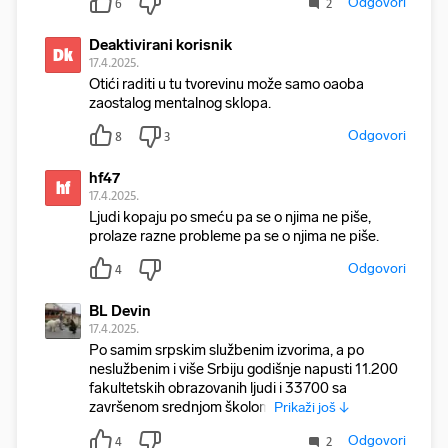
Odgovori
6
2
Deaktivirani korisnik
Dk
17.4.2025.
Otići raditi u tu tvorevinu može samo oaoba
zaostalog mentalnog sklopa.
Odgovori
8
3
hf47
hf
17.4.2025.
Ljudi kopaju po smeću pa se o njima ne piše,
prolaze razne probleme pa se o njima ne piše.
Odgovori
4
BL Devin
17.4.2025.
Po samim srpskim službenim izvorima, a po
neslužbenim i više Srbiju godišnje napusti 11.200
fakultetskih obrazovanih ljudi i 33700 sa
završenom srednjom školom
Prikaži još ↓
Odgovori
4
2