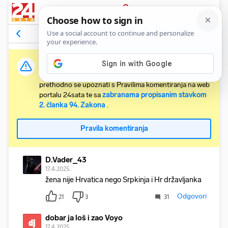
PRIJAVA
Komentari
85
Relevantni
Važna obavijest:
Svaki korisnik koji želi komentirati članke obvezan je
prethodno se upoznati s Pravilima komentiranja na web
portalu 24sata te sa
zabranama propisanim stavkom
2. članka 94. Zakona
.
Pravila komentiranja
D.Vader_43
17.4.2025.
žena nije Hrvatica nego Srpkinja i Hr državljanka
Odgovori
21
3
31
dobar ja loš i zao Voyo
dj
17.4.2025.