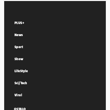
PLUS+
News
Sport
Show
LifeStyle
Sci/Tech
Viral
OSTALO