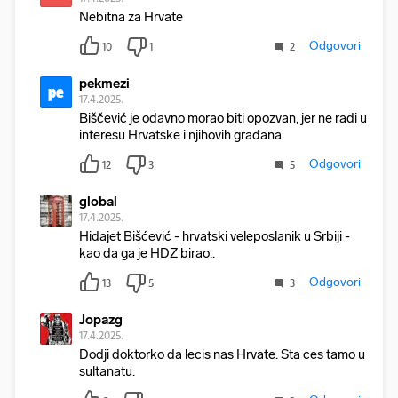
Nebitna za Hrvate
Odgovori
10
1
2
pekmezi
pe
17.4.2025.
Biščević je odavno morao biti opozvan, jer ne radi u
interesu Hrvatske i njihovih građana.
Odgovori
12
3
5
global
17.4.2025.
Hidajet Bišćević - hrvatski veleposlanik u Srbiji -
kao da ga je HDZ birao..
Odgovori
13
5
3
Jopazg
17.4.2025.
Dodji doktorko da lecis nas Hrvate. Sta ces tamo u
sultanatu.