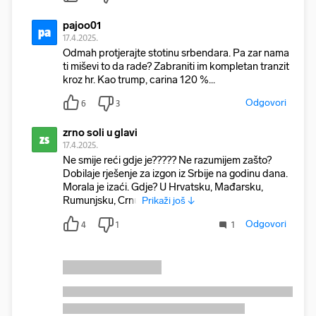
pajoo01
pa
17.4.2025.
Odmah protjerajte stotinu srbendara. Pa zar nama
ti miševi to da rade? Zabraniti im kompletan tranzit
kroz hr. Kao trump, carina 120 %...
Odgovori
6
3
zrno soli u glavi
zs
17.4.2025.
Ne smije reći gdje je????? Ne razumijem zašto?
Dobilaje rješenje za izgon iz Srbije na godinu dana.
Morala je izaći. Gdje? U Hrvatsku, Mađarsku,
Rumunjsku, Crnu
Prikaži još ↓
Odgovori
4
1
1