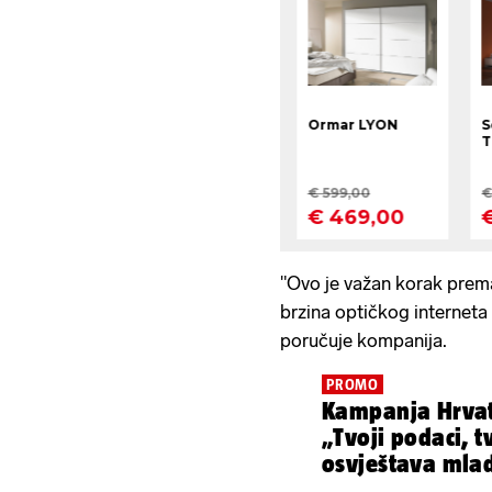
"Ovo je važan korak prem
brzina optičkog interneta 
poručuje kompanija.
PROMO
Kampanja Hrva
„Tvoji podaci, t
osvještava mlad