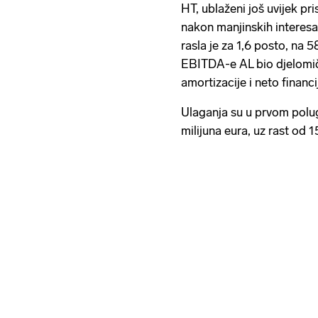
HT, ublaženi još uvijek pri
nakon manjinskih interes
rasla je za 1,6 posto, na 5
EBITDA-e AL bio djelomič
amortizacije i neto financ
Ulaganja su u prvom polug
milijuna eura, uz rast od 1