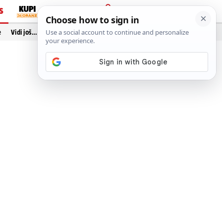
S
PRIJAVA
e
Vidi još…