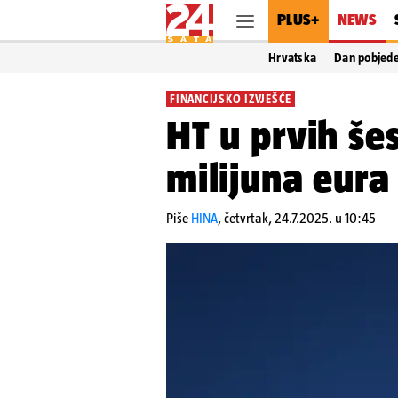
PLUS+
NEWS
Hrvatska
Dan pobjed
FINANCIJSKO IZVJEŠĆE
HT u prvih še
milijuna eura
Piše
HINA
,
četvrtak, 24.7.2025. u 10:45