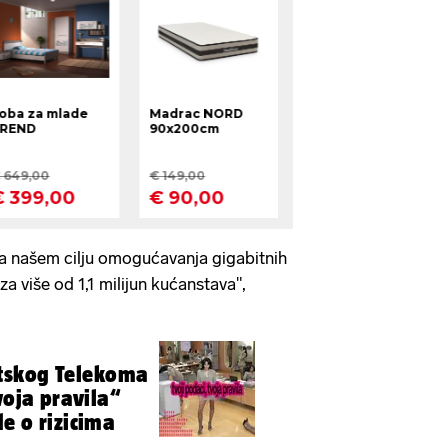
a našem cilju omogućavanja gigabitnih
za više od 1,1 milijun kućanstava",
tskog Telekoma
voja pravila“
e o rizicima