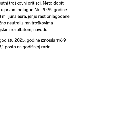
sutni troškovni pritisci. Neto dobit
a u prvom polugodištu 2025. godine
8 milijuna eura, jer je rast prilagođene
no neutraliziran troškovima
ijskim rezultatom, navodi.
odištu 2025. godine iznosila 116,9
5,1 posto na godišnjoj razini.