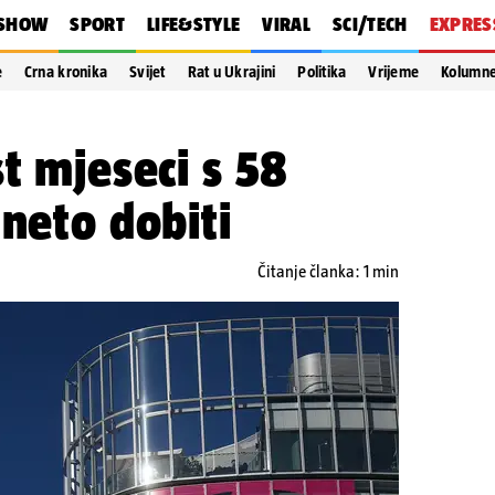
SHOW
SPORT
LIFE&STYLE
VIRAL
SCI/TECH
EXPRES
e
Crna kronika
Svijet
Rat u Ukrajini
Politika
Vrijeme
Kolumn
st mjeseci s 58
 neto dobiti
Čitanje članka: 1 min