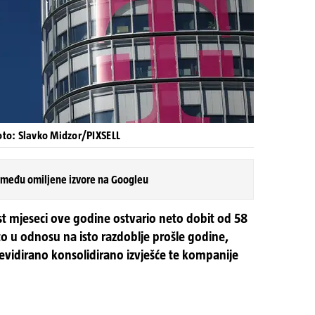
oto: Slavko Midzor/PIXSELL
 među omiljene izvore na Googleu
est mjeseci ove godine ostvario neto dobit od 58
sto u odnosu na isto razdoblje prošle godine,
evidirano konsolidirano izvješće te kompanije