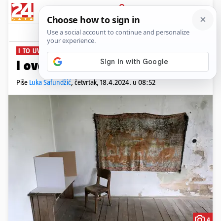
PRIJAVA
News
Komentari
49
I TO UVJERLJIVO
I ovdje je pobijedio HDZ...
Piše
Luka Safundžić
,
četvrtak, 18.4.2024. u 08:52
4