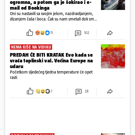
ogromna, a potom ga je šokirao i e-
mail od Bookinga
Oni su nastavili sa svojim jelom, nazdravljanjem,
dizanjem čaša i boca. Čak su nam smetali dok smo
u panici kupili crijeva kako bismo pokušali ugasiti
požar, rekao je vlasnik
11
102
NEMA KIŠE NA VIDIKU
PREDAH ĆE BITI KRATAK Evo kada se
vraća toplinski val. Većina Europe na
udaru
Početkom sljedećeg tjedna temperature će opet
rasti
7
28