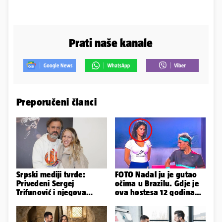
Prati naše kanale
Preporučeni članci
Srpski mediji tvrde:
FOTO Nadal ju je gutao
Privedeni Sergej
očima u Brazilu. Gdje je
Trifunović i njegova
ova hostesa 12 godina
supruga, izazvali su
poslije i kako izgleda?
incident