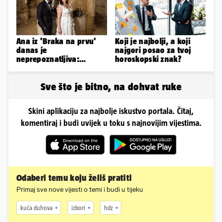
Ana iz 'Braka na prvu'
Koji je najbolji, a koji
danas je
najgori posao za tvoj
neprepoznatljiva:
horoskopski znak?
Odselila je iz Hrvatske, a
ovako sad izgleda
Sve što je bitno, na dohvat ruke
Skini aplikaciju za najbolje iskustvo portala. Čitaj,
komentiraj i budi uvijek u toku s najnovijim vijestima.
Odaberi temu koju želiš pratiti
Primaj sve nove vijesti o temi i budi u tijeku
kuća duhova
izbori
hdz