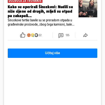
DOZVOLA ZA TROVANJE
Kako su operirali Šincekovi: Nudili su
niže cijene od drugih, mljeli su otpad
pa zakapali...
Šincekove tvrtke bavile su se preradom otpada u
građevinske proizvode, zbog čega kamioni, bale
plastike i samljeveni materijal dugo nisu izazivali
sumnju
22
135
Učitaj više