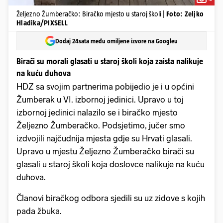
Željezno Žumberačko: Biračko mjesto u staroj školi |
Foto: Zeljko
Hladika/PIXSELL
Dodaj 24sata među omiljene izvore na Googleu
Birači su morali glasati u staroj školi koja zaista nalikuje
na kuću duhova
HDZ sa svojim partnerima pobijedio je i u općini
Žumberak u VI. izbornoj jedinici. Upravo u toj
izbornoj jedinici nalazilo se i biračko mjesto
Željezno Žumberačko. Podsjetimo, jučer smo
izdvojili najčudnija mjesta gdje su Hrvati glasali.
Upravo u mjestu Željezno Žumberačko birači su
glasali u staroj školi koja doslovce nalikuje na kuću
duhova.
Članovi biračkog odbora sjedili su uz zidove s kojih
pada žbuka.