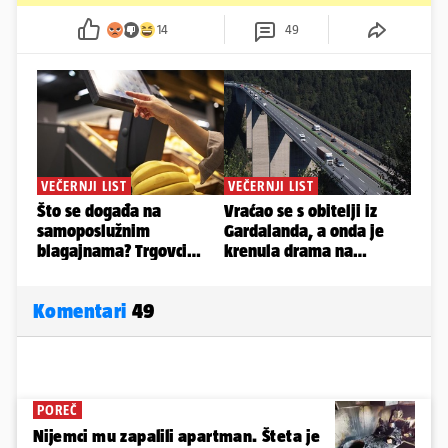
14
49
Komentari
49
POREČ
Nijemci mu zapalili apartman. Šteta je