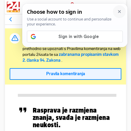
PRIJAVA
Komentari
Relevantni
Važna obavijest:
Svaki korisnik koji želi komentirati članke obvezan je
prethodno se upoznati s Pravilima komentiranja na web
portalu 24sata te sa
zabranama propisanim stavkom
2. članka 94. Zakona
.
Pravila komentiranja
Rasprava je razmjena
znanja, svađa je razmjena
neukosti.