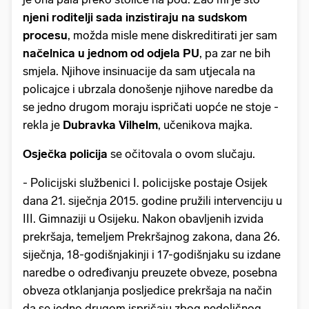
njeni roditelji sada inzistiraju na sudskom
procesu
, možda misle mene diskreditirati jer sam
načelnica u jednom od odjela PU
, pa zar ne bih
smjela. Njihove insinuacije da sam utjecala na
policajce i ubrzala donošenje njihove naredbe da
se jedno drugom moraju ispričati uopće ne stoje -
rekla je
Dubravka Vilhelm
, učenikova majka.
Osječka policija
se očitovala o ovom slučaju.
- Policijski službenici I. policijske postaje Osijek
dana 21. siječnja 2015. godine pružili intervenciju u
III. Gimnaziji u Osijeku. Nakon obavljenih izvida
prekršaja, temeljem Prekršajnog zakona, dana 26.
siječnja, 18-godišnjakinji i 17-godišnjaku su izdane
naredbe o određivanju preuzete obveze, posebna
obveza otklanjanja posljedice prekršaja na način
da se jedno drugom ispričaju zbog nedoličnog