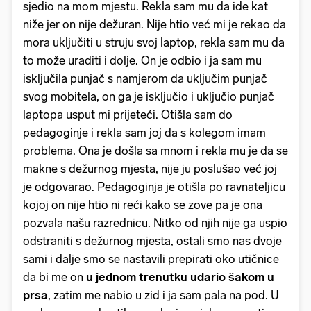
sjedio na mom mjestu. Rekla sam mu da ide kat
niže jer on nije dežuran. Nije htio već mi je rekao da
mora uključiti u struju svoj laptop, rekla sam mu da
to može uraditi i dolje. On je odbio i ja sam mu
isključila punjač s namjerom da uključim punjač
svog mobitela, on ga je isključio i uključio punjač
laptopa usput mi prijeteći. Otišla sam do
pedagoginje i rekla sam joj da s kolegom imam
problema. Ona je došla sa mnom i rekla mu je da se
makne s dežurnog mjesta, nije ju poslušao već joj
je odgovarao. Pedagoginja je otišla po ravnateljicu
kojoj on nije htio ni reći kako se zove pa je ona
pozvala našu razrednicu. Nitko od njih nije ga uspio
odstraniti s dežurnog mjesta, ostali smo nas dvoje
sami i dalje smo se nastavili prepirati oko utičnice
da bi me on
u jednom trenutku udario šakom u
prsa
, zatim me nabio u zid i ja sam pala na pod. U