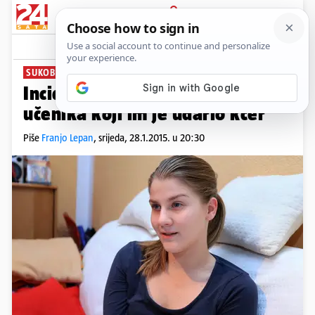
PRIJAVA
News
Komentari
542
SUKOB UČENIKA
Incident u školi: Roditelji tuže
učenika koji im je udario kćer
Piše
Franjo Lepan
,
srijeda, 28.1.2015. u 20:30