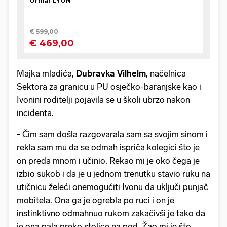
Majka mladića,
Dubravka Vilhelm
, načelnica
Sektora za granicu u PU osječko-baranjske kao i
Ivonini roditelji pojavila se u školi ubrzo nakon
incidenta.
- Čim sam došla razgovarala sam sa svojim sinom i
rekla sam mu da se odmah ispriča kolegici što je
on preda mnom i učinio. Rekao mi je oko čega je
izbio sukob i da je u jednom trenutku stavio ruku na
utičnicu želeći onemogućiti Ivonu da uključi punjač
mobitela. Ona ga je ogrebla po ruci i on je
instinktivno odmahnuo rukom zakačivši je tako da
je ona pala preko stolice na pod. Žao mi je što