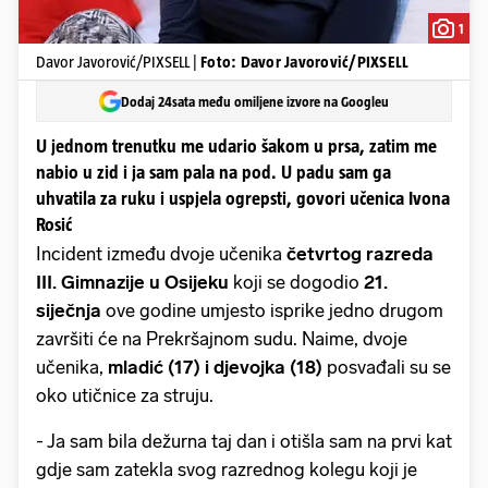
1
Davor Javorović/PIXSELL |
Foto: Davor Javorović/PIXSELL
Dodaj 24sata među omiljene izvore na Googleu
U jednom trenutku me udario šakom u prsa, zatim me
nabio u zid i ja sam pala na pod. U padu sam ga
uhvatila za ruku i uspjela ogrepsti, govori učenica Ivona
Rosić
Incident između dvoje učenika
četvrtog razreda
III. Gimnazije
u Osijeku
koji se dogodio
21.
siječnja
ove godine umjesto isprike jedno drugom
završiti će na Prekršajnom sudu. Naime, dvoje
učenika,
mladić (17) i djevojka (18)
posvađali su se
oko utičnice za struju.
- Ja sam bila dežurna taj dan i otišla sam na prvi kat
gdje sam zatekla svog razrednog kolegu koji je