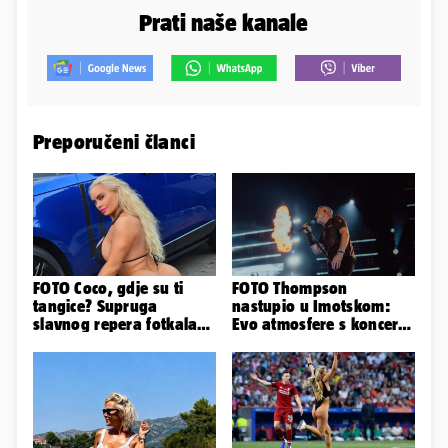
Prati naše kanale
Preporučeni članci
FOTO Coco, gdje su ti
FOTO Thompson
tangice? Supruga
nastupio u Imotskom:
slavnog repera fotkala
Evo atmosfere s koncerta
se ispred auta i pokazala
na Gospinom docu
sve