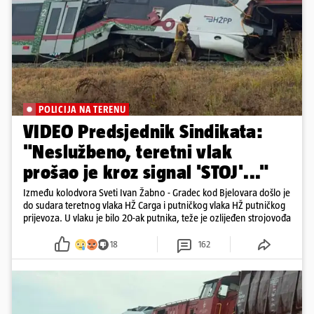
POLICIJA NA TERENU
VIDEO Predsjednik Sindikata:
"Neslužbeno, teretni vlak
prošao je kroz signal 'STOJ'..."
Između kolodvora Sveti Ivan Žabno - Gradec kod Bjelovara došlo je
do sudara teretnog vlaka HŽ Carga i putničkog vlaka HŽ putničkog
prijevoza. U vlaku je bilo 20-ak putnika, teže je ozlijeđen strojovođa
18
162