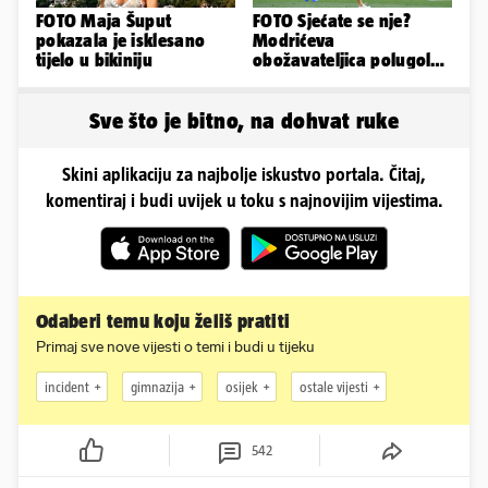
FOTO Maja Šuput
FOTO Sjećate se nje?
pokazala je isklesano
Modrićeva
tijelo u bikiniju
obožavateljica polugola
uletjela na finale LP. Evo
što radi danas
Sve što je bitno, na dohvat ruke
Skini aplikaciju za najbolje iskustvo portala. Čitaj,
komentiraj i budi uvijek u toku s najnovijim vijestima.
Odaberi temu koju želiš pratiti
Primaj sve nove vijesti o temi i budi u tijeku
incident
gimnazija
osijek
ostale vijesti
542