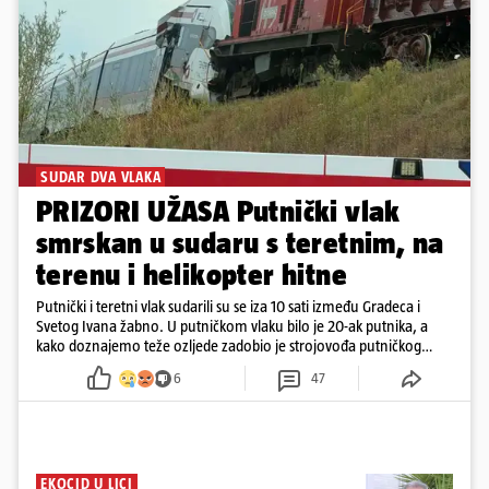
SUDAR DVA VLAKA
PRIZORI UŽASA Putnički vlak
smrskan u sudaru s teretnim, na
terenu i helikopter hitne
Putnički i teretni vlak sudarili su se iza 10 sati između Gradeca i
Svetog Ivana žabno. U putničkom vlaku bilo je 20-ak putnika, a
kako doznajemo teže ozljede zadobio je strojovođa putničkog
vlaka. Zatvoren je promet, a fotoreporteri Prigorskog objavili su
6
47
prve snimke s mjesta sudara
EKOCID U LICI