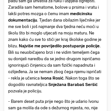
padu sam ga uhvatila za ruku i uspjela ogrepsti.
Zaradila sam hematome, bolove u prsima i vratu i
lakši potres mozga o čemu imam
medicinsku
dokumentaciju
. Tjedan dana obilazim liječnike jer
me sve boli i još najmanje dva tjedna neću moći u
školu što bi moglo utjecati na moju maturu. Ne
znam kako ću sve to stići jer kraj školske godine je
blizu.
Najviše me povrijedilo postupanje policije
.
Bili su neuobičajeno brzi i ne vidim temeljem čega
su donijeli naredbu da se jedno drugom ispričamo
ignorirajući činjenicu da sam fizički napadnuta i
ozlijeđena. Ja se nemam zbog čega njemu ispričati
- rekla je učenica
Ivona Rosić
. Nakon toga što se
dogodilo ravnateljica
Snježana Barabaš Seršić
pozvala je policiju.
- Barem deset puta prije nego što je udario Ivonu
sam ga molila da ode s dežurnog mjesta, no, nije