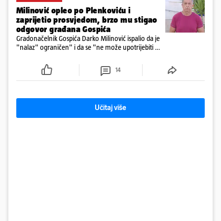
Milinović opleo po Plenkoviću i
zaprijetio prosvjedom, brzo mu stigao
odgovor građana Gospića
Gradonačelnik Gospića Darko Milinović ispalio da je
"nalaz" ograničen" i da se "ne može upotrijebiti za
sudske sporove". Građani Gospića ga podsjetili da
ga je naručio Uskok i da je dio spisa
14
Učitaj više