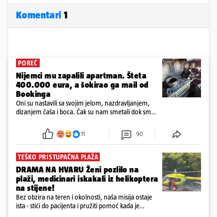
Komentari
1
POREČ
Nijemci mu zapalili apartman. Šteta
400.000 eura, a šokirao ga mail od
Bookinga
Oni su nastavili sa svojim jelom, nazdravljanjem,
dizanjem čaša i boca. Čak su nam smetali dok smo
u panici kupili crijeva kako bismo pokušali ugasiti
požar, rekao je vlasnik
11
90
TEŠKO PRISTUPAČNA PLAŽA
DRAMA NA HVARU Ženi pozlilo na
plaži, medicinari iskakali iz helikoptera
na stijene!
Bez obzira na teren i okolnosti, naša misija ostaje
ista - stići do pacijenta i pružiti pomoć kada je
najpotrebnija - objavilo je Ministarstvo zdravstva na