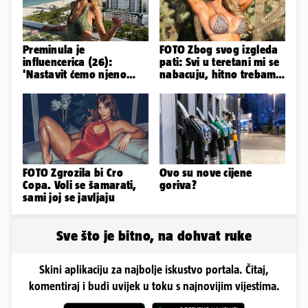
Preminula je
FOTO Zbog svog izgleda
influencerica (26):
pati: Svi u teretani mi se
'Nastavit ćemo njeno
nabacuju, hitno trebam
nasljeđe'
tjelohranitelja!
FOTO Zgrozila bi Cro
Ovo su nove cijene
Copa. Voli se šamarati,
goriva?
sami joj se javljaju
Sve što je bitno, na dohvat ruke
Skini aplikaciju za najbolje iskustvo portala. Čitaj,
komentiraj i budi uvijek u toku s najnovijim vijestima.