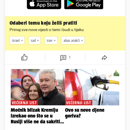
Odaberi temu koju želiš pratiti
Primaj sve nove vijesti o temi i budi u tijeku
izrael
sad
iran
abas arakči
1