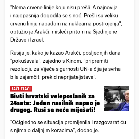
"Nema crvene linije koju nisu prešli. A najnovija
i najopasnija dogodila se sinoć. Prešli su veliku
crvenu liniju napadom na nuklearna postrojenja",
optužio je Arakči, misleći pritom na Sjedinjene
Države i Izrael.
Rusija je, kako je kazao Arakči, posljednjih dana
"pokušavala", zajedno s Kinom, "pripremiti
rezoluciju za Vijeće sigurnosti UN-a čija je svrha
bila zajamčiti prekid neprijateljstava".
JAČI TLAČI
Bivši hrvatski veleposlanik za
24sata: Jedan nasilnik napao je
drugog. Rusi se neće miješati!
"Očigledno se situacija promijenila i razgovarat ću
s njima o daljnjim koracima", dodao je.