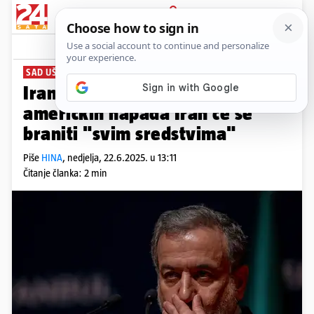
PRIJAVA
News
Komentari
1
SAD UŠLE U RAT
Iranski ministar Arakči: Nakon
američkih napada Iran će se
braniti "svim sredstvima"
Piše
HINA
,
nedjelja, 22.6.2025. u 13:11
Čitanje članka: 2 min