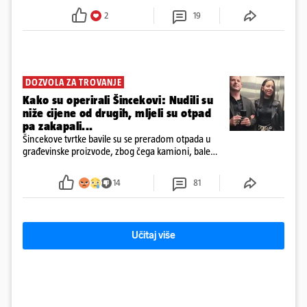
Facebooku
2
19
DOZVOLA ZA TROVANJE
Kako su operirali Šincekovi: Nudili su
niže cijene od drugih, mljeli su otpad
pa zakapali...
Šincekove tvrtke bavile su se preradom otpada u
građevinske proizvode, zbog čega kamioni, bale
plastike i samljeveni materijal dugo nisu izazivali
sumnju
14
81
Učitaj više