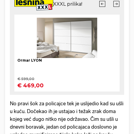
No pravi šok za policajce tek je uslijedio kad su ušli
u kuću. Dočekao ih je ustajao i težak zrak doma
kojeg već dugo nitko nije održavao. Čim su ušli u
dnevni boravak, jedan od policajaca doslovno je