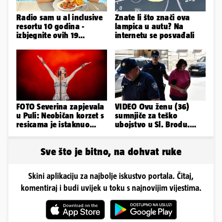
Radio sam u al inclusive
Znate li što znači ova
resortu 10 godina -
lampica u autu? Na
izbjegnite ovih 19
internetu se posvađali
grešaka i olakšajte si
odmor
FOTO Severina zapjevala
VIDEO Ovu ženu (36)
u Puli: Neobičan korzet s
sumnjiče za teško
resicama je istaknuo
ubojstvo u Sl. Brodu.
njezine vitke noge...
Doveli su je na
ispitivanje
Sve što je bitno, na dohvat ruke
Skini aplikaciju za najbolje iskustvo portala. Čitaj,
komentiraj i budi uvijek u toku s najnovijim vijestima.