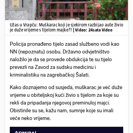
Užas u Vrapču: Muškarac koji je sjekirom razbijao aute živio
je duže vrijeme s tijelom majke?!
| Video: 24sata Video
Policija pronađeno tijelo zasad službeno vodi kao
NN (nepoznatu) osobu. Državno odvjetništvo
naložilo je da se provede obdukcija te su tijelo
prevezli na Zavod za sudsku medicinu i
kriminalistiku na zagrebačkoj Šalati.
Kako doznajemo od susjeda, muškarac je već duže
vrijeme u obiteljskoj kući živio s tijelom za koje su
rekli da pripadanja njegovoj preminuloj majci.
Obistinile su se, kažu nam, sumnje koje su imali
veće neko vrijeme.