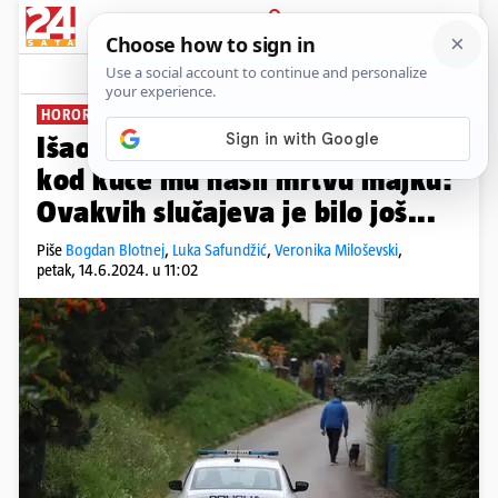
PRIJAVA
News
Komentari
23
HORORI U ZAGREBU, RIJECI, JASKI...
Išao u suludi pohod sjekirom, a
kod kuće mu našli mrtvu majku:
Ovakvih slučajeva je bilo još...
Piše
Bogdan Blotnej
,
Luka Safundžić
,
Veronika Miloševski
,
petak, 14.6.2024. u 11:02