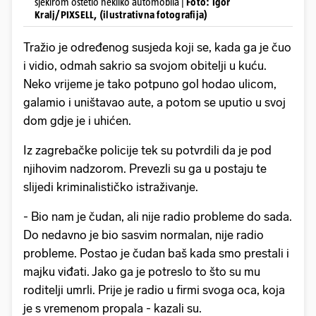
sjekirom oštetio nekliko automobila |
Foto: Igor
Kralj/PIXSELL, (ilustrativna fotografija)
Tražio je određenog susjeda koji se, kada ga je čuo
i vidio, odmah sakrio sa svojom obitelji u kuću.
Neko vrijeme je tako potpuno gol hodao ulicom,
galamio i uništavao aute, a potom se uputio u svoj
dom gdje je i uhićen.
Iz zagrebačke policije tek su potvrdili da je pod
njihovim nadzorom. Prevezli su ga u postaju te
slijedi kriminalističko istraživanje.
- Bio nam je čudan, ali nije radio probleme do sada.
Do nedavno je bio sasvim normalan, nije radio
probleme. Postao je čudan baš kada smo prestali i
majku viđati. Jako ga je potreslo to što su mu
roditelji umrli. Prije je radio u firmi svoga oca, koja
je s vremenom propala - kazali su.