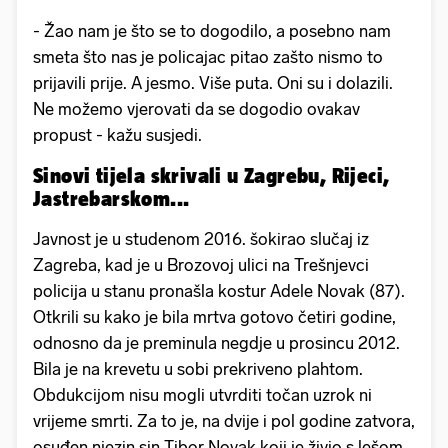
- Žao nam je što se to dogodilo, a posebno nam
smeta što nas je policajac pitao zašto nismo to
prijavili prije. A jesmo. Više puta. Oni su i dolazili.
Ne možemo vjerovati da se dogodio ovakav
propust - kažu susjedi.
Sinovi tijela skrivali u Zagrebu, Rijeci,
Jastrebarskom...
Javnost je u studenom 2016. šokirao slučaj iz
Zagreba, kad je u Brozovoj ulici na Trešnjevci
policija u stanu pronašla kostur Adele Novak (87).
Otkrili su kako je bila mrtva gotovo četiri godine,
odnosno da je preminula negdje u prosincu 2012.
Bila je na krevetu u sobi prekriveno plahtom.
Obdukcijom nisu mogli utvrditi točan uzrok ni
vrijeme smrti. Za to je, na dvije i pol godine zatvora,
osuđen njezin sin Tibor Novak koji je živio s lešom.