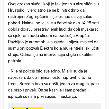
Ovaj grozan slučaj, koji je tek jedan u nizu sličnih u
Hrvatskoj, vjerojatno se ne bi niti otkrio da
rastrojeni Zagrepčanin nije krenuo u svoj suludi
pohod. Naime, policija je u četvrtak oko 14.25 sati
dobila dojavu prestravljenih ljudi da goli muškarac
sa sjekirom hoda ulicom na području Vrapča.
Razbijao je automobile susjeda u bijesu misleći da
su mu oni pozvali Elektru koja mu je htjela isključiti
struju. Odmah je na intervenciju stiglo nekoliko
patrola.
- Nije ni policiji bilo svejedno. Mislili su da je
naoružan, da će i njima nešto napraviti u tome
trenu. Srećom brzo su došli, jedan za drugim, pa su
ga brzo i priveli. On se kasnije i sam predao -
ispričali su nam prvi susjedi muškarca.