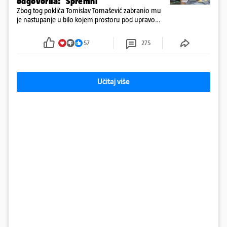
odgovorila: 'Spremni'
Zbog tog pokliča Tomislav Tomašević zabranio mu
je nastupanje u bilo kojem prostoru pod upravom
Grada Zagreba..
57
275
Učitaj više