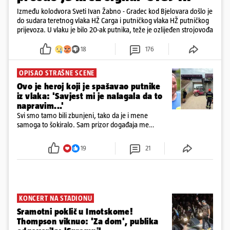
Između kolodvora Sveti Ivan Žabno - Gradec kod Bjelovara došlo je
do sudara teretnog vlaka HŽ Carga i putničkog vlaka HŽ putničkog
prijevoza. U vlaku je bilo 20-ak putnika, teže je ozlijeđen strojovođa
18
176
OPISAO STRAŠNE SCENE
Ovo je heroj koji je spašavao putnike
iz vlaka: 'Savjest mi je nalagala da to
napravim...'
Svi smo tamo bili zbunjeni, tako da je i mene
samoga to šokiralo. Sam prizor događaja me
šokirao kada sam vidio, rekao je Božidar Zrinski
19
21
KONCERT NA STADIONU
Sramotni poklič u Imotskome!
Thompson viknuo: 'Za dom', publika