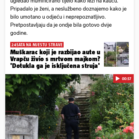
ugledao mumificirano tijelo kako leži na kauču.
Pripadalo je ženi, a neslužbeno doznajemo kako je
bilo umotano u odjeću i neprepoznatljivo.
Pretpostavljaju da je ondje bila gotovo dvije
godine.
24SATA NA MJESTU STRAVE
Muškarac koji je razbijao aute u
Vrapču živio s mrtvom majkom?
'Dotukla ga je isključena struja'
00:57
Pokretanje videa...