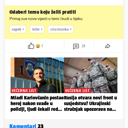
Odaberi temu koju želiš pratiti
Primaj sve nove vijesti o temi i budi u tijeku
zagreb
mrtvi
crna kronika
1
23
Komentari
23