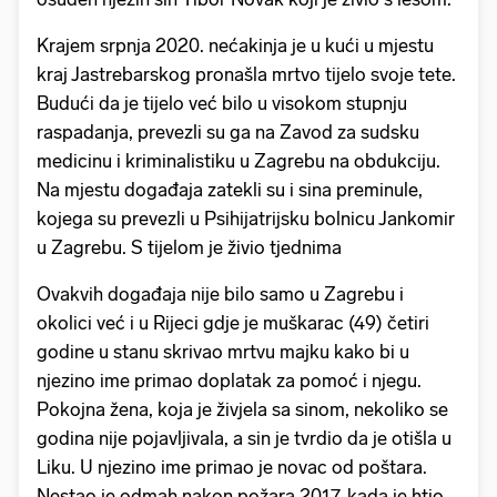
Krajem srpnja 2020. nećakinja je u kući u mjestu
kraj Jastrebarskog pronašla mrtvo tijelo svoje tete.
Budući da je tijelo već bilo u visokom stupnju
raspadanja, prevezli su ga na Zavod za sudsku
medicinu i kriminalistiku u Zagrebu na obdukciju.
Na mjestu događaja zatekli su i sina preminule,
kojega su prevezli u Psihijatrijsku bolnicu Jankomir
u Zagrebu. S tijelom je živio tjednima
Ovakvih događaja nije bilo samo u Zagrebu i
okolici već i u Rijeci gdje je muškarac (49) četiri
godine u stanu skrivao mrtvu majku kako bi u
njezino ime primao doplatak za pomoć i njegu.
Pokojna žena, koja je živjela sa sinom, nekoliko se
godina nije pojavljivala, a sin je tvrdio da je otišla u
Liku. U njezino ime primao je novac od poštara.
Nestao je odmah nakon požara 2017. kada je htio