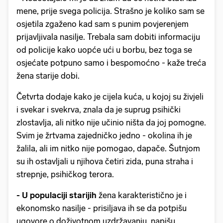
mene, prije svega policija. Strašno je koliko sam se
osjetila zgaženo kad sam s punim povjerenjem
prijavljivala nasilje. Trebala sam dobiti informaciju
od policije kako uopće ući u borbu, bez toga se
osjećate potpuno samo i bespomoćno - kaže treća
žena starije dobi.
Četvrta dodaje kako je cijela kuća, u kojoj su živjeli
i svekar i svekrva, znala da je suprug psihički
zlostavlja, ali nitko nije učinio ništa da joj pomogne.
Svim je žrtvama zajedničko jedno - okolina ih je
žalila, ali im nitko nije pomogao, dapače. Šutnjom
su ih ostavljali u njihova četiri zida, puna straha i
strepnje, psihičkog terora.
- U populaciji starijih
žena karakteristično je i
ekonomsko nasilje - prisiljava ih se da potpišu
ugovore o doživotnom uzdržavanju, napišu