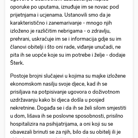
oporuke po uputama, iznuđuje im se novac pod
prijetnjama i ucjenama. Ustanovili smo da je
karakteristično i zanemarivanje - mnogo njih
izloženo je različitim nebrigama - o zdravlju,
prehrani, uskraćuje im se i informacija gdje su im
članovi obitelji i što oni rade, viđanje unučadi, ne
pita ih se uopće koje su im potrebe i želje - dodaje
Šterk.
Postoje brojni slučajevi u kojima su majke izložene
ekonomskom nasilju svoje djece, kad ih se
prisiljava na potpisivanje ugovora o doživotnom
uzdržavanju kako bi djeca došla u posjed
nekretnine. Događa se i da ih se želi silom smjestiti
u dom, lišava ih se poslovne sposobnosti, prisilno
hospitalizira na psihijatrijama, a oni koji su se
obavezali brinuti se za njih, bilo da su obitelj ili je