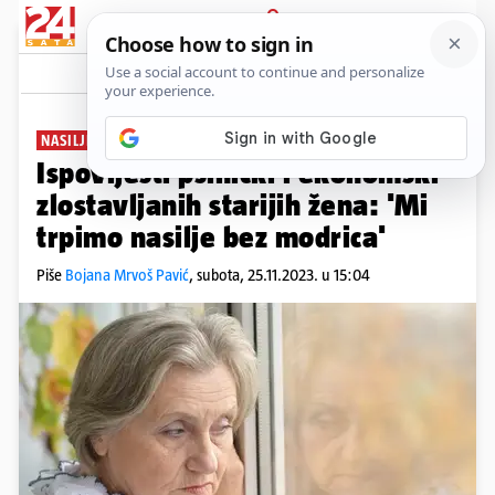
PRIJAVA
News
Komentari
6
NASILJE NAD ŽENAMA RASTE
Ispovijesti psihički i ekonomski
zlostavljanih starijih žena: 'Mi
trpimo nasilje bez modrica'
Piše
Bojana Mrvoš Pavić
,
subota, 25.11.2023. u 15:04