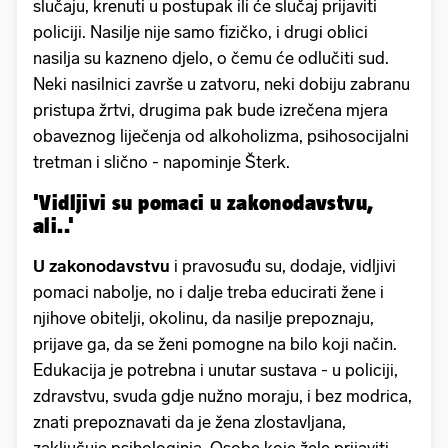
slučaju, krenuti u postupak ili će slučaj prijaviti
policiji. Nasilje nije samo fizičko, i drugi oblici
nasilja su kazneno djelo, o čemu će odlučiti sud.
Neki nasilnici završe u zatvoru, neki dobiju zabranu
pristupa žrtvi, drugima pak bude izrečena mjera
obaveznog liječenja od alkoholizma, psihosocijalni
tretman i slično - napominje Šterk.
'Vidljivi su pomaci u zakonodavstvu,
ali..'
U zakonodavstvu
i pravosuđu su, dodaje, vidljivi
pomaci nabolje, no i dalje treba educirati žene i
njihove obitelji, okolinu, da nasilje prepoznaju,
prijave ga, da se ženi pomogne na bilo koji način.
Edukacija je potrebna i unutar sustava - u policiji,
zdravstvu, svuda gdje nužno moraju, i bez modrica,
znati prepoznavati da je žena zlostavljana,