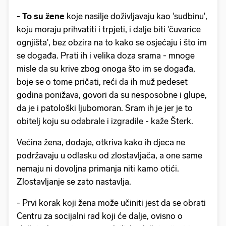
- To su žene
koje nasilje doživljavaju kao 'sudbinu',
koju moraju prihvatiti i trpjeti, i dalje biti 'čuvarice
ognjišta', bez obzira na to kako se osjećaju i što im
se događa. Prati ih i velika doza srama - mnoge
misle da su krive zbog onoga što im se događa,
boje se o tome pričati, reći da ih muž pedeset
godina ponižava, govori da su nesposobne i glupe,
da je i patološki ljubomoran. Sram ih je jer je to
obitelj koju su odabrale i izgradile - kaže Šterk.
Većina žena, dodaje, otkriva kako ih djeca ne
podržavaju u odlasku od zlostavljača, a one same
nemaju ni dovoljna primanja niti kamo otići.
Zlostavljanje se zato nastavlja.
- Prvi korak koji žena može učiniti jest da se obrati
Centru za socijalni rad koji će dalje, ovisno o