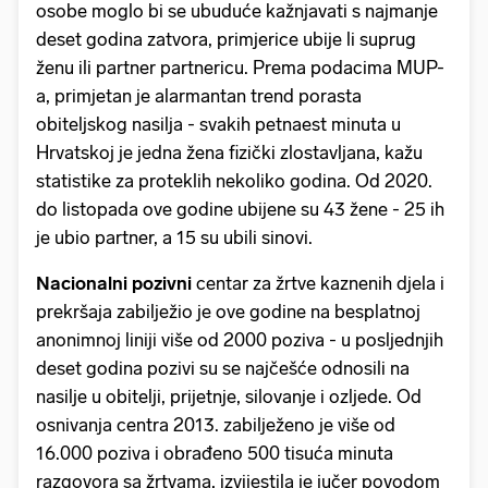
osobe moglo bi se ubuduće kažnjavati s najmanje
deset godina zatvora, primjerice ubije li suprug
ženu ili partner partnericu. Prema podacima MUP-
a, primjetan je alarmantan trend porasta
obiteljskog nasilja - svakih petnaest minuta u
Hrvatskoj je jedna žena fizički zlostavljana, kažu
statistike za proteklih nekoliko godina. Od 2020.
do listopada ove godine ubijene su 43 žene - 25 ih
je ubio partner, a 15 su ubili sinovi.
Nacionalni pozivni
centar za žrtve kaznenih djela i
prekršaja zabilježio je ove godine na besplatnoj
anonimnoj liniji više od 2000 poziva - u posljednjih
deset godina pozivi su se najčešće odnosili na
nasilje u obitelji, prijetnje, silovanje i ozljede. Od
osnivanja centra 2013. zabilježeno je više od
16.000 poziva i obrađeno 500 tisuća minuta
razgovora sa žrtvama, izvijestila je jučer povodom