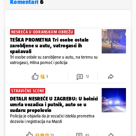
Komentari
6
NESREĆA U ODRANSKOM OBREŽU
TEŠKA PROMETNA Tri osobe ostale
zarobljene u autu, vatrogasci ih
spašavali
Tri osobe ostale su zarobljene u autu, na terenu su
vatrogasci, Hitna pomoć i policija
3
12
STRAVIČNE SCENE
DETALJI NESREĆE U ZAGREBU: U bolnici
umrla vozačica i putnik, auto se u
sudaru prepolovio
Policija je objavila da je vozačici istekla prometna
dozvola i registracija na Mazdi
23
85