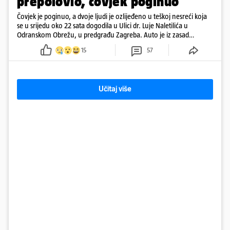
prepolovio, čovjek poginuo
Čovjek je poginuo, a dvoje ljudi je ozlijeđeno u teškoj nesreći koja
se u srijedu oko 22 sata dogodila u Ulici dr. Luje Naletilića u
Odranskom Obrežu, u predgrađu Zagreba. Auto je iz zasad
neutvrđenih razloga sletio s kolnika, a od siline udara vozilo se
15
57
prepolovilo.
Učitaj više