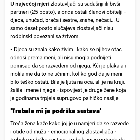
U najvećoj mjeri
zlostavljači su sadašnji ili bivši
partneri (25 posto), a onda ostali članovi obitelji -
djeca, unučad, braća i sestre, snahe, nećaci... U
samo deset posto slučajeva zlostavljači nisu
rodbinski povezani sa žrtvom.
- Djeca su znala kako živim i kako se njihov otac
odnosi prema meni, ali nisu mogla podnijeti
pomisao da se razvedem od njega. Kći je plakala i
molila me da to ne učinim, koliko god da je meni
bilo teško ostati. Bila je ljuta na oca, ali je na kraju
žalila i mene i njega - ispovijest je druge žene koja
je godinama trpjela suprugovo psihičko nasilje.
'Trebala mi je podrška sustava'
Treća žena kaže kako joj je u namjeri da se razvede
i otiđe od muža - emocionalnog zlostavljača -
trebala podrška sustava, trebala joj je potvrda da