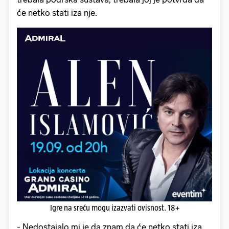
će netko stati iza nje.
Igre na sreću mogu izazvati ovisnost. 18+
- Nedostajalo mi je da znam da će netko stati iza