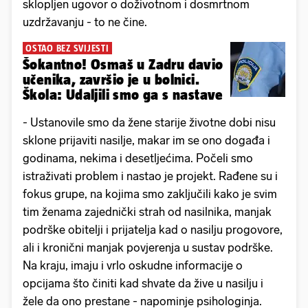
sklopljen ugovor o doživotnom i dosmrtnom
uzdržavanju - to ne čine.
OSTAO BEZ SVIJESTI
Šokantno! Osmaš u Zadru davio
učenika, završio je u bolnici.
Škola: Udaljili smo ga s nastave
- Ustanovile smo da žene starije životne dobi nisu
sklone prijaviti nasilje, makar im se ono događa i
godinama, nekima i desetljećima. Počeli smo
istraživati problem i nastao je projekt. Rađene su i
fokus grupe, na kojima smo zaključili kako je svim
tim ženama zajednički strah od nasilnika, manjak
podrške obitelji i prijatelja kad o nasilju progovore,
ali i kronični manjak povjerenja u sustav podrške.
Na kraju, imaju i vrlo oskudne informacije o
opcijama što činiti kad shvate da žive u nasilju i
žele da ono prestane - napominje psihologinja.