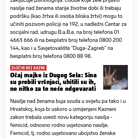
zaključuje psihologinja. Osobe koje žele prijaviti
nasilje nad ženama starije životne dobi ili trebaju
podršku (kao žrtva ili osoba bliska žrtvi) mogu to
učiniti pozivom policiji na 192, u nadležni Centar za
socijalni rad, udrugu B.a.B.e. na broj telefona 01
4663 666 ili na besplatni broj telefona 0800 200
144, kao i u Savjetovalište "Duga-Zagreb" na
besplatni broj telefona 0800 88 98.
ZLOČIN BEZ KAZNE
Očaj majke iz Dugog Sela: Sina
su prebili vršnjaci, uhitili su ih,
no nitko za to neće odgovarati
Nasilje nad ženama buja svuda u svijetu pa tako i u
Hrvatskoj, koja bi uskoro u izmijenjeni Kazneni
zakon trebala uvesti novu kategoriju nasilja -
femicid, odnosno rodno uvjetovano nasilje.
Femicid, tj. rodno uvjetovano ubojstvo ženske