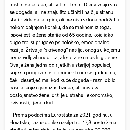
mislim da je tako, ali šutim i trpim. Djeca znaju što
se događa, ali ne znaju što učiniti i na čiju stranu
stati - vide da ja trpim, ali me nisu sklona podržati u
nekom daljnjem koraku, da se maknem iz toga,
ispovijest je žene starije od 65 godina, koja jako
dugo trpi suprugovo psihološko, emocionalno
nasilje. Žrtva je "skrivenog" nasilja, onoga u kojemu
nema vidljivih modrica, ali su rane na psihi goleme.
Ova je žena jedna od rijetkih u starijoj populaciji
koje su progovorile o onome što im se godinama,
čak i desetljećima, kod kuće događa - razni oblici
nasilja, koje nije nužno fizičko, ali uništava
dostojanstvo žene, drži je u strahu i ekonomskoj
ovisnosti, tjera u kut.
- Prema podacima Eurostata za 2021. godinu, u
Hrvatskoj razne oblike nasilja trpi 17,8 posto žena