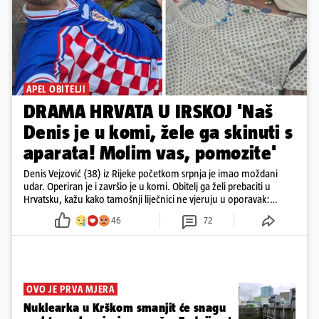
APEL OBITELJI
DRAMA HRVATA U IRSKOJ 'Naš
Denis je u komi, žele ga skinuti s
aparata! Molim vas, pomozite'
Denis Vejzović (38) iz Rijeke početkom srpnja je imao moždani
udar. Operiran je i završio je u komi. Obitelj ga želi prebaciti u
Hrvatsku, kažu kako tamošnji liječnici ne vjeruju u oporavak:
'Imamo 72 sata'
46
72
OVO JE PRVA MJERA
Nuklearka u Krškom smanjit će snagu