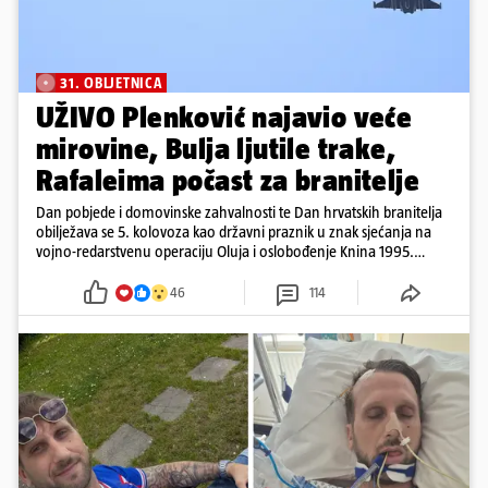
31. OBLJETNICA
UŽIVO Plenković najavio veće
mirovine, Bulja ljutile trake,
Rafaleima počast za branitelje
Dan pobjede i domovinske zahvalnosti te Dan hrvatskih branitelja
obilježava se 5. kolovoza kao državni praznik u znak sjećanja na
vojno-redarstvenu operaciju Oluja i oslobođenje Knina 1995.
godine
46
114