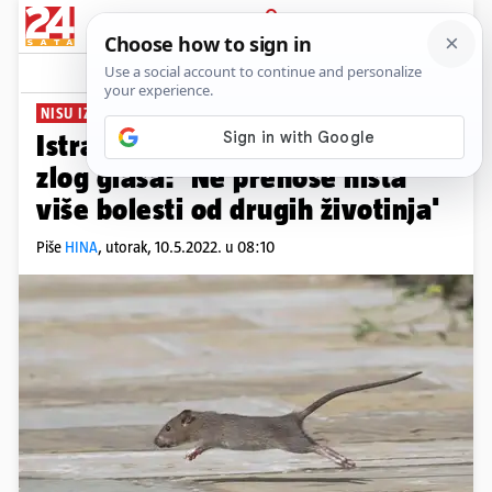
PRIJAVA
News
Komentari
0
NISU IZVOR PANDEMIJE
Istraživači maknuli štakore sa
zlog glasa: 'Ne prenose ništa
više bolesti od drugih životinja'
Piše
HINA
,
utorak, 10.5.2022. u 08:10