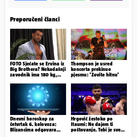
Preporučeni članci
FOTO Sjećate se Ervina iz
Thompson je usred
Big Brothera? Nekadašnji
koncerta prekinuo
zavodnik ima 180 kg,
pjesmu: 'Zovite hitnu'
evo kako izgleda
Dnevni horoskop za
Hrgović žestoko po
četvrtak 6. kolovoza:
Itaumi: Ne dajem ti
Blizancima odgovara
poštovanje. Tebi je sve
mir, a Vage imaju volje
na pladnju, za Hrvata ih