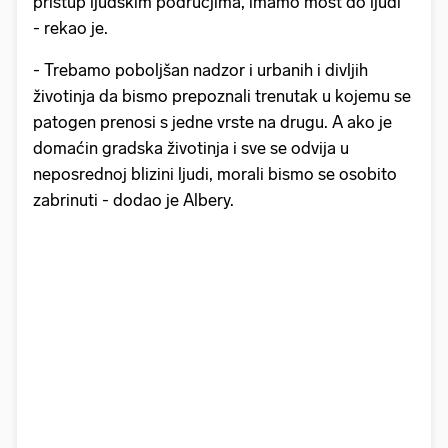
pristup ljudskim područjima, imamo most do ljudi
- rekao je.
- Trebamo poboljšan nadzor i urbanih i divljih
životinja da bismo prepoznali trenutak u kojemu se
patogen prenosi s jedne vrste na drugu. A ako je
domaćin gradska životinja i sve se odvija u
neposrednoj blizini ljudi, morali bismo se osobito
zabrinuti - dodao je Albery.