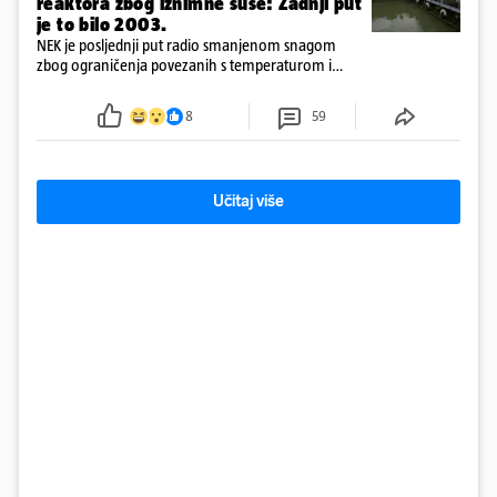
reaktora zbog iznimne suše: Zadnji put
je to bilo 2003.
NEK je posljednji put radio smanjenom snagom
zbog ograničenja povezanih s temperaturom i
protokom rijeke Save 2003. godine, kada je
smanjenje snage bilo potrebno više od 90 dana.
8
59
Učitaj više