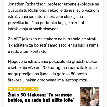
Jonathan Richardson, profesor urbane ekologije na
Sveučilištu Richmond, rekao je da je riječ o važnom
istraživanju jer autori 's pravom ukazuju na
preveliku količinu podataka koja je rezultat
istraživanja urbanih sisavaca'.
Za AFP je kazao da štakore ne bi trebalo smatrati
'skladištem za bolesti' samo zato jer su ljudi s njima
u redovitom kontaktu.
Njegovo je istraživanje pokazalo da gradski štakori
u sebi kriju više od 200 patogena i parazita koji se
mogu prenijeti na ljude i da gotovo 80 posto
štakora u nekim gradovima ima leptospirozu.
NEOBIČNI LJUBIMCI
Živi s 50 štakora: 'To su moje
bebice, ne rade baš ništa loše'