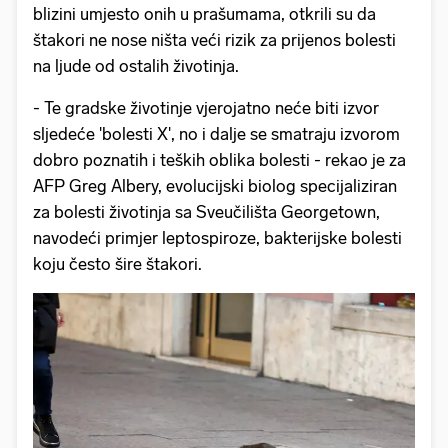
blizini umjesto onih u prašumama, otkrili su da
štakori ne nose ništa veći rizik za prijenos bolesti
na ljude od ostalih životinja.
- Te gradske životinje vjerojatno neće biti izvor
sljedeće 'bolesti X', no i dalje se smatraju izvorom
dobro poznatih i teških oblika bolesti - rekao je za
AFP Greg Albery, evolucijski biolog specijaliziran
za bolesti životinja sa Sveučilišta Georgetown,
navodeći primjer leptospiroze, bakterijske bolesti
koju često šire štakori.