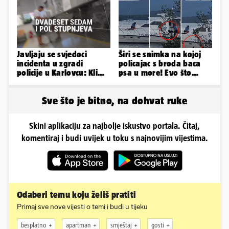
Javljaju se svjedoci
Širi se snimka na kojoj
incidenta u zgradi
policajac s broda baca
policije u Karlovcu: Klima
psa u more! Evo što
je radila, rekli su da
kažu: 'Samo smo ga
izađemo
pustili'
Sve što je bitno, na dohvat ruke
Skini aplikaciju za najbolje iskustvo portala. Čitaj,
komentiraj i budi uvijek u toku s najnovijim vijestima.
Odaberi temu koju želiš pratiti
Primaj sve nove vijesti o temi i budi u tijeku
besplatno
apartman
smještaj
gosti