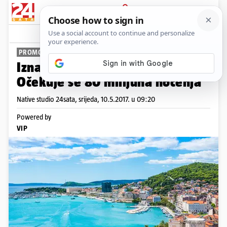
PRIJAVA
News
Komentari
167
PROMO
Iznajmljivači, jeste li spremni?
Očekuje se 80 milijuna noćenja
Native studio 24sata,
srijeda, 10.5.2017. u 09:20
Powered by
VIP