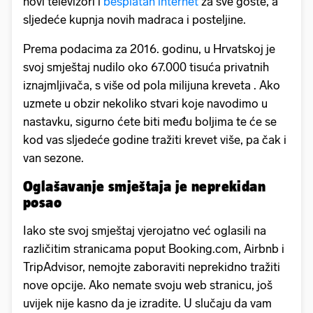
novi televizori i
besplatan internet
za sve goste, a
sljedeće kupnja novih madraca i posteljine.
Prema podacima za 2016. godinu, u Hrvatskoj je
svoj smještaj nudilo oko 67.000 tisuća privatnih
iznajmljivača, s više od pola milijuna kreveta . Ako
uzmete u obzir nekoliko stvari koje navodimo u
nastavku, sigurno ćete biti među boljima te će se
kod vas sljedeće godine tražiti krevet više, pa čak i
van sezone.
Oglašavanje smještaja je neprekidan
posao
Iako ste svoj smještaj vjerojatno već oglasili na
različitim stranicama poput Booking.com, Airbnb i
TripAdvisor, nemojte zaboraviti neprekidno tražiti
nove opcije. Ako nemate svoju web stranicu, još
uvijek nije kasno da je izradite. U slučaju da vam