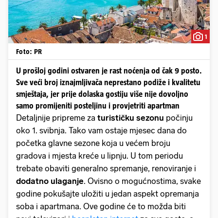
1
Foto: PR
U prošloj godini ostvaren je rast noćenja od čak 9 posto.
Sve veći broj iznajmljivača neprestano podiže i kvalitetu
smještaja, jer prije dolaska gostiju više nije dovoljno
samo promijeniti posteljinu i provjetriti apartman
Detaljnije pripreme za
turističku sezonu
počinju
oko 1. svibnja. Tako vam ostaje mjesec dana do
početka glavne sezone koja u većem broju
gradova i mjesta kreće u lipnju. U tom periodu
trebate obaviti generalno spremanje, renoviranje i
dodatno ulaganje
. Ovisno o mogućnostima, svake
godine pokušajte uložiti u jedan aspekt opremanja
soba i apartmana. Ove godine će to možda biti