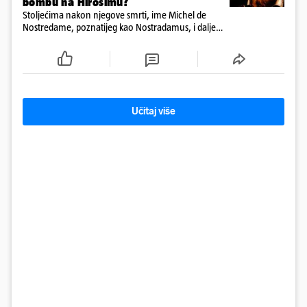
bombu na Hirošimu?
Stoljećima nakon njegove smrti, ime Michel de
Nostredame, poznatijeg kao Nostradamus, i dalje
izaziva fascinaciju, strah i beskrajne rasprave
Učitaj više