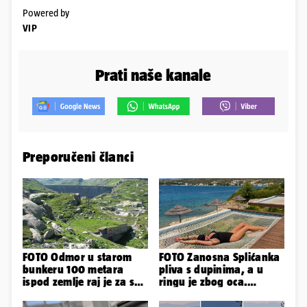
Powered by
VIP
Prati naše kanale
Preporučeni članci
FOTO Odmor u starom
FOTO Zanosna Splićanka
bunkeru 100 metara
pliva s dupinima, a u
ispod zemlje raj je za sva
ringu je zbog oca.
vaša osjetila
Nedavno se i zaručila...