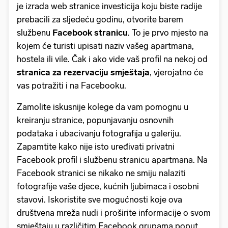
je izrada web stranice investicija koju biste radije
prebacili za sljedeću godinu, otvorite barem
službenu
Facebook stranicu
. To je prvo mjesto na
kojem će turisti upisati naziv vašeg apartmana,
hostela ili vile. Čak i ako vide vaš profil na nekoj od
stranica za rezervaciju smještaja
, vjerojatno će
vas potražiti i na Facebooku.
Zamolite iskusnije kolege da vam pomognu u
kreiranju stranice, popunjavanju osnovnih
podataka i ubacivanju fotografija u galeriju.
Zapamtite kako nije isto uređivati privatni
Facebook profil i službenu stranicu apartmana. Na
Facebook stranici se nikako ne smiju nalaziti
fotografije vaše djece, kućnih ljubimaca i osobni
stavovi. Iskoristite sve mogućnosti koje ova
društvena mreža nudi i proširite informacije o svom
smještaju u različitim Facebook grupama poput