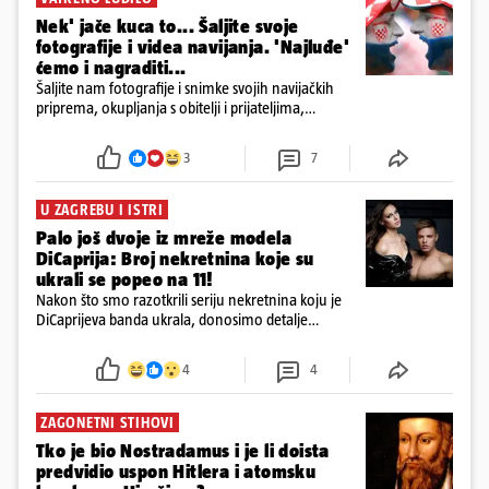
Nek' jače kuca to... Šaljite svoje
fotografije i videa navijanja. 'Najluđe'
ćemo i nagraditi...
Šaljite nam fotografije i snimke svojih navijačkih
priprema, okupljanja s obitelji i prijateljima,
uređenih dnevnih boravaka, terasa, kvartova,
kafića, automobila, kućnih ljubimaca u kockicama,
3
7
ludih rekvizita i navijačkih modnih kombinacija.
U ZAGREBU I ISTRI
Palo još dvoje iz mreže modela
DiCaprija: Broj nekretnina koje su
ukrali se popeo na 11!
Nakon što smo razotkrili seriju nekretnina koju je
DiCaprijeva banda ukrala, donosimo detalje
proširenja istrage. Jedna od kuća koja je otuđena je
u vlasništvu roditelja navodne 'glave operacije'
4
4
Andrića
ZAGONETNI STIHOVI
Tko je bio Nostradamus i je li doista
predvidio uspon Hitlera i atomsku