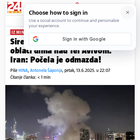
PRIJAVA
News
Komentari
515
IZ MINUTE U MINUTU
Sirene diljem Izraela, ogromni
oblaci dima nad Tel Avivom.
Iran: Počela je odmazda!
Piše
HINA
,
Antonela Šaponja
,
petak, 13.6.2025. u 22:07
Čitanje članka: < 1 min