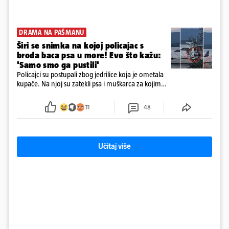
DRAMA NA PAŠMANU
Širi se snimka na kojoj policajac s
broda baca psa u more! Evo što kažu:
'Samo smo ga pustili'
Policajci su postupali zbog jedrilice koja je ometala
kupače. Na njoj su zatekli psa i muškarca za kojim
se od ranije trage. Muškarac je pružao otpor te su
ga uhitili, a psa je preuzeo komunalni redar
11
48
Učitaj više