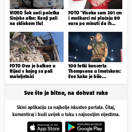
VIDEO Šok uoči početka
FOTO 'Visoka sam 201 cm
Sinjske alke: Konji pali
i muškarci mi plaćaju 80
na skliskom tlu!
eura po minuti da ih
pokorim riječima'
FOTO Ovo je balkon u
100 fotki koncerta
Rijeci s kojeg su pali
Thompsona u Imotskom:
maloljetnici
Evo kako je bilo...
Sve što je bitno, na dohvat ruke
Skini aplikaciju za najbolje iskustvo portala. Čitaj,
komentiraj i budi uvijek u toku s najnovijim vijestima.