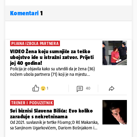
Komentari
1
PIJANA IZBOLA PARTNERA
VIDEO Žena koju sumnjiče za teško
ubojstvo ide u istražni zatvor. Prijeti
joj 40 godina!
Policija je objavila kako su utvrdili da je žena (36)
nožem ubola partnera (71) koji je na mjestu
preminuo. Imala je 2,03 promila. U nedjelju su je
ispitali i poslali u istražni zatvor
1
40
TRENER I PODUZETNIK
Svi biznisi Slavena Bilića: Evo koliko
zarađuje s nekretninama
Od 2021. suvlasnik je tvrtke F&amp;D RE Makarska,
sa Sanjinom Ugarkovićem, Dariom Bošnjakom i
Dobrislavom Hrkaćem. Tvrtka je registrirana za