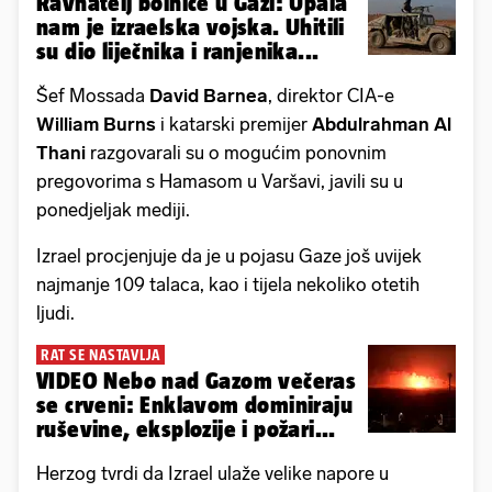
Ravnatelj bolnice u Gazi: Upala
nam je izraelska vojska. Uhitili
su dio liječnika i ranjenika...
Šef Mossada
David Barnea
, direktor CIA-e
William Burns
i katarski premijer
Abdulrahman Al
Thani
razgovarali su o mogućim ponovnim
pregovorima s Hamasom u Varšavi, javili su u
ponedjeljak mediji.
Izrael procjenjuje da je u pojasu Gaze još uvijek
najmanje 109 talaca, kao i tijela nekoliko otetih
ljudi.
RAT SE NASTAVLJA
VIDEO Nebo nad Gazom večeras
se crveni: Enklavom dominiraju
ruševine, eksplozije i požari...
Herzog tvrdi da Izrael ulaže velike napore u