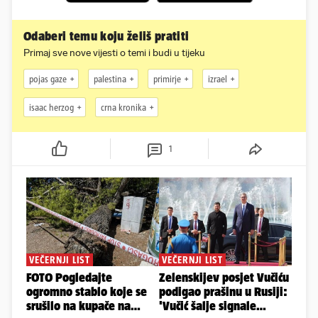
Odaberi temu koju želiš pratiti
Primaj sve nove vijesti o temi i budi u tijeku
pojas gaze
palestina
primirje
izrael
isaac herzog
crna kronika
1