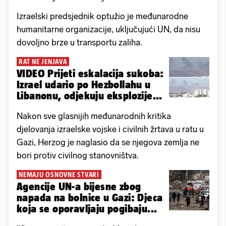
Izraelski predsjednik optužio je međunarodne
humanitarne organizacije, uključujući UN, da nisu
dovoljno brze u transportu zaliha.
RAT NE JENJAVA
VIDEO Prijeti eskalacija sukoba:
Izrael udario po Hezbollahu u
Libanonu, odjekuju eksplozije...
Nakon sve glasnijih međunarodnih kritika
djelovanja izraelske vojske i civilnih žrtava u ratu u
Gazi, Herzog je naglasio da se njegova zemlja ne
bori protiv civilnog stanovništva.
NEMAJU OSNOVNE STVARI
Agencije UN-a bijesne zbog
napada na bolnice u Gazi: Djeca
koja se oporavljaju pogibaju...