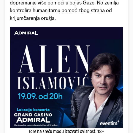
dopremanje više pomoći u pojas Gaze. No zemlja
kontrolira humanitarnu pomoć zbog straha od
krijumčarenja oružja.
Igre na sreću mogu izazvati ovisnost. 18+