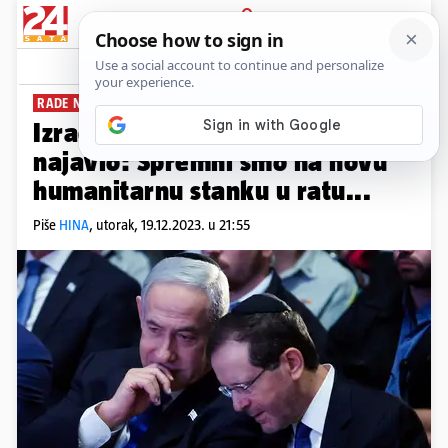
PRIJAVA
News
Komentari
1
RADE NA OSLOBAĐANJU ZATVORENIKA
Izraelski predsjednik Herzog
najavio: Spremni smo na novu
humanitarnu stanku u ratu...
Piše
HINA
,
utorak, 19.12.2023. u 21:55