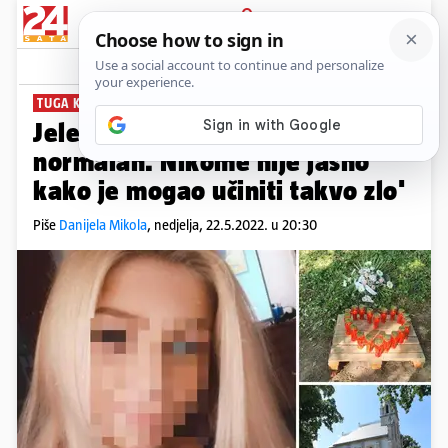
PRIJAVA
News
TUGA KOD NAŠICA
PLUS+
Jelenu je izbo u parku: 'Činio se
normalan. Nikome nije jasno
kako je mogao učiniti takvo zlo'
Piše
Danijela Mikola
,
nedjelja, 22.5.2022. u 20:30