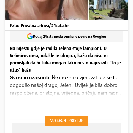
Foto: Privatna arhiva/24sata.hr
Dodaj 24sata među omiljene izvore na Googleu
Na mjestu gdje je radila Jelena stoje lampioni. U
Velimirovcima, odakle je ubojica, kažu da nisu ni
pomišljali da bi Luka mogao tako nešto napraviti. ‘To je
užas’, kažu
Svi smo užasnuti.
Ne možemo vjerovati da se to
dogodilo našoj dragoj Jeleni. Uvijek je bila dobro
raspoložena, pristojna, vrijedna, pričaju nam radne
kolegice Jelene L. (20) iz Našica koju je u petak u
noći brutalno ubio bivši dečko Luka D. (24) iz
Velimirovca. On ju satima čekao skriven ispred
njene kuće, sve dok se nije pojavila u automobilu
svog novog dečka koji ju je dovezao u ulicu.