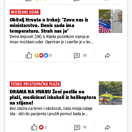
MOŽDANI UDAR
Obitelj Hrvata u Irskoj: 'Zovu nas iz
ministarstva. Denis sada ima
temperaturu. Strah nas je'
Denis Vejzović (38) iz Rijeke početkom srpnja je
imao moždani udar. Operiran je i završio je u komi.
Obitelj ga želi prebaciti u Hrvatsku, kažu kako
tamošnji liječnici ne vjeruju u oporavak: 'Imamo
21
30
72 sata'
TEŠKO PRISTUPAČNA PLAŽA
DRAMA NA HVARU Ženi pozlilo na
plaži, medicinari iskakali iz helikoptera
na stijene!
Bez obzira na teren i okolnosti, naša misija ostaje
ista - stići do pacijenta i pružiti pomoć kada je
najpotrebnija - objavilo je Ministarstvo zdravstva na
Facebooku
2
19