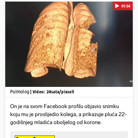
01:54
Pokretanje videa...
Pulmolog
| Video: 24sata/pixsell
On je na svom Facebook profilu objavio snimku
koju mu je proslijedio kolega, a prikazuje pluća 22-
godišnjeg mladića oboljelog od korone.