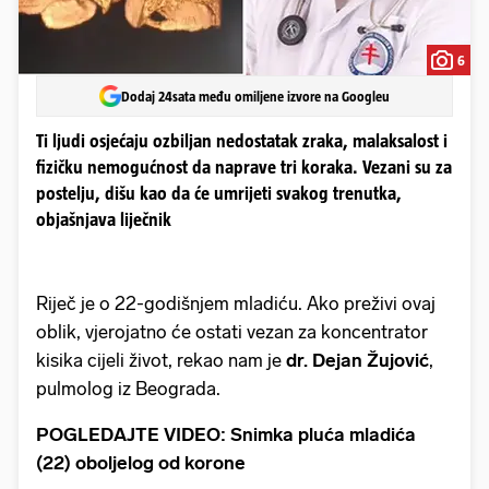
6
Dodaj 24sata među omiljene izvore na Googleu
Ti ljudi osjećaju ozbiljan nedostatak zraka, malaksalost i
fizičku nemogućnost da naprave tri koraka. Vezani su za
postelju, dišu kao da će umrijeti svakog trenutka,
objašnjava liječnik
Riječ je o 22-godišnjem mladiću. Ako preživi ovaj
oblik, vjerojatno će ostati vezan za koncentrator
kisika cijeli život, rekao nam je
dr. Dejan Žujović
,
pulmolog iz Beograda.
POGLEDAJTE VIDEO: Snimka pluća mladića
(22) oboljelog od korone