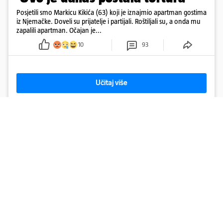
Posjetili smo Markicu Kikića (63) koji je iznajmio apartman gostima
iz Njemačke. Doveli su prijatelje i partijali. Roštiljali su, a onda mu
zapalili apartman. Očajan je...
10
93
Učitaj više