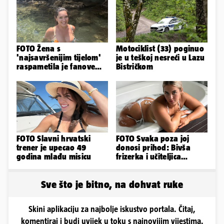
FOTO Žena s
Motociklist (33) poginuo
'najsavršenijim tijelom'
je u teškoj nesreći u Lazu
raspametila je fanove
Bistričkom
zaigranim fotkama iz
plićaka
FOTO Slavni hrvatski
FOTO Svaka poza joj
trener je upecao 49
donosi prihod: Bivša
godina mlađu misicu
frizerka i učiteljica
oblinama je zapalila
Instagram
Sve što je bitno, na dohvat ruke
Skini aplikaciju za najbolje iskustvo portala. Čitaj,
komentiraj i budi uvijek u toku s najnovijim vijestima.