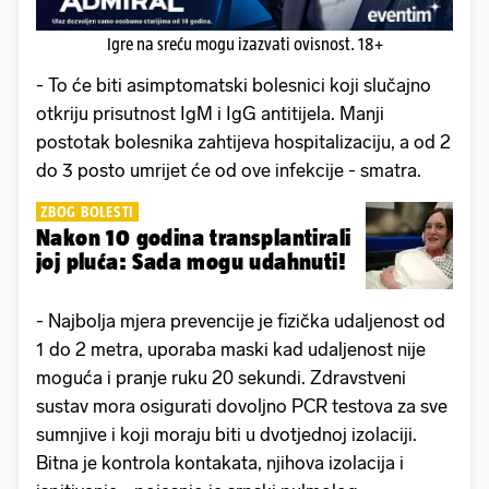
Igre na sreću mogu izazvati ovisnost. 18+
- To će biti asimptomatski bolesnici koji slučajno
otkriju prisutnost IgM i IgG antitijela. Manji
postotak bolesnika zahtijeva hospitalizaciju, a od 2
do 3 posto umrijet će od ove infekcije - smatra.
ZBOG BOLESTI
Nakon 10 godina transplantirali
joj pluća: Sada mogu udahnuti!
- Najbolja mjera prevencije je fizička udaljenost od
1 do 2 metra, uporaba maski kad udaljenost nije
moguća i pranje ruku 20 sekundi. Zdravstveni
sustav mora osigurati dovoljno PCR testova za sve
sumnjive i koji moraju biti u dvotjednoj izolaciji.
Bitna je kontrola kontakata, njihova izolacija i