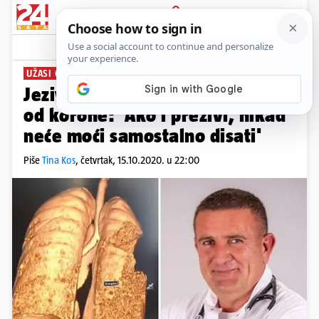
PRIJAVA
News
Komentari
268
UŽASI OBOLJENJA
Jeziva snimka pluća oboljelog
od korone: 'Ako i preživi, nikad
neće moći samostalno disati'
Piše
Tina Kos
,
četvrtak, 15.10.2020. u 22:00