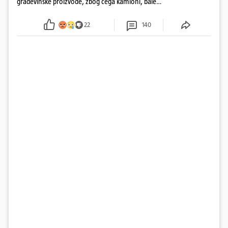
građevinske proizvode, zbog čega kamioni, bale
plastike i samljeveni materijal dugo nisu izazivali
sumnju
22
140