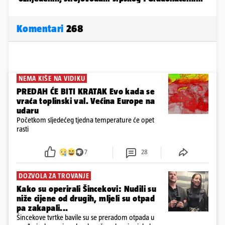
Komentari
268
NEMA KIŠE NA VIDIKU
PREDAH ĆE BITI KRATAK Evo kada se
vraća toplinski val. Većina Europe na
udaru
Početkom sljedećeg tjedna temperature će opet
rasti
7
28
DOZVOLA ZA TROVANJE
Kako su operirali Šincekovi: Nudili su
niže cijene od drugih, mljeli su otpad
pa zakapali...
Šincekove tvrtke bavile su se preradom otpada u