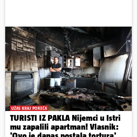
UŽAS KRAJ POREČA
TURISTI IZ PAKLA Nijemci u Istri
mu zapalili apartman! Vlasnik:
'Ovo je danas postala tortura'