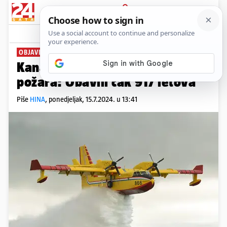
PRIJAVA
News
Komentari
0
OBJAVIO MORH
Kanaderi za vikend su gasili tri
požara: Obavili čak 917 letova
Piše
HINA
,
ponedjeljak, 15.7.2024. u 13:41