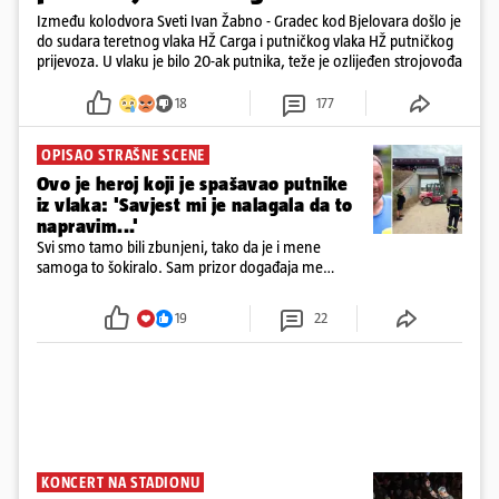
Između kolodvora Sveti Ivan Žabno - Gradec kod Bjelovara došlo je
do sudara teretnog vlaka HŽ Carga i putničkog vlaka HŽ putničkog
prijevoza. U vlaku je bilo 20-ak putnika, teže je ozlijeđen strojovođa
18
177
OPISAO STRAŠNE SCENE
Ovo je heroj koji je spašavao putnike
iz vlaka: 'Savjest mi je nalagala da to
napravim...'
Svi smo tamo bili zbunjeni, tako da je i mene
samoga to šokiralo. Sam prizor događaja me
šokirao kada sam vidio, rekao je Božidar Zrinski
19
22
KONCERT NA STADIONU