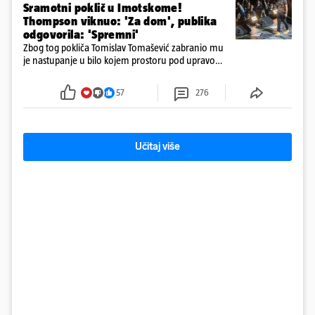
Sramotni poklič u Imotskome!
Thompson viknuo: 'Za dom', publika
odgovorila: 'Spremni'
Zbog tog pokliča Tomislav Tomašević zabranio mu
je nastupanje u bilo kojem prostoru pod upravom
Grada Zagreba..
57
276
Učitaj više