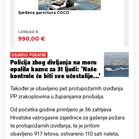
OBJAVILI PODATKE
Policija zbog divljanja na moru
opalila kaznu za 31 ljudi: 'Naše
kontrole će biti sve učestalije...'
Također je obavljeno pet protupožarnih izviđanja
PP zrakoplovima u županijama priobalja.
Od početka godine primljeno je 36 zahtjeva
Hrvatske vatrogasne zajednice za gašenje požara
te protupožarnih izviđanja, te je pritom
obavljeno 917 letova, ostvareno 110 sati naleta,