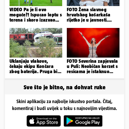
VIDEO Pa je li ovo
FOTO Žena slavnog
moguće?! Ispucao loptu s
hrvatskog košarkaša
terena i skoro izazvao
rijetko je u javnosti.
prometnu nesreću
Ovako im je izgledalo
vjenčanje
Uklanjaju vlakove,
FOTO Severina zapjevala
čekaju ekipu Končara
u Puli: Neobičan korzet s
zbog baterija. Pruga bi
resicama je istaknuo
sutra trebala biti
njezine vitke noge...
otvorena
Sve što je bitno, na dohvat ruke
Skini aplikaciju za najbolje iskustvo portala. Čitaj,
komentiraj i budi uvijek u toku s najnovijim vijestima.