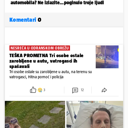
Komentari
0
NESREĆA U ODRANSKOM OBREŽU
TEŠKA PROMETNA Tri osobe ostale
zarobljene u autu, vatrogasci ih
spašavali
Tri osobe ostale su zarobljene u autu, na terenu su
vatrogasci, Hitna pomoć i policija
3
12