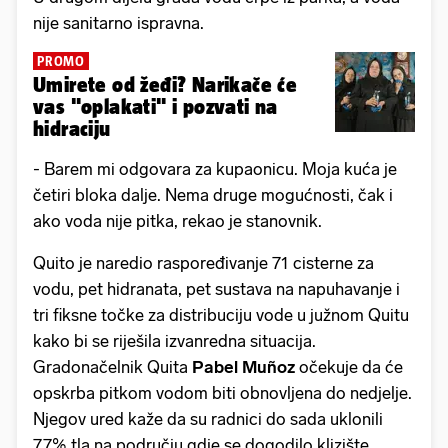
nije sanitarno ispravna.
PROMO
Umirete od žeđi? Narikače će
vas "oplakati" i pozvati na
hidraciju
- Barem mi odgovara za kupaonicu. Moja kuća je
četiri bloka dalje. Nema druge mogućnosti, čak i
ako voda nije pitka, rekao je stanovnik.
Quito je naredio raspoređivanje 71 cisterne za
vodu, pet hidranata, pet sustava na napuhavanje i
tri fiksne točke za distribuciju vode u južnom Quitu
kako bi se riješila izvanredna situacija.
Gradonačelnik Quita
Pabel Muñoz
očekuje da će
opskrba pitkom vodom biti obnovljena do nedjelje.
Njegov ured kaže da su radnici do sada uklonili
77% tla na području gdje se dogodilo klizište.