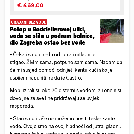
GRAĐANI BEZ VODE
Potop u Rockfellerovoj ulici,
voda se slila u podrum bolnice,
dio Zagreba ostao bez vode
- Čekali smo u redu od jutra i nitko nije
stigao. Živim sama, potpuno sam sama. Nadam da
će mi susjed pomoći odnijeti kantu kući ako je
uspijem napuniti, rekla je Castro.
Mobilizirali su oko 70 cisterni s vodom, ali one nisu
dovoljne za sve i ne pridržavaju se uvijek
rasporeda.
- Stari smo i više ne možemo nositi teške kante
vode. Ovdje smo na ovoj hladnoći od jutra, gladni.