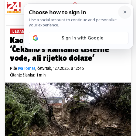
PRIJAVA
News
Komentari
0
TJEDAN DANA BEZ VODE
Kaotično stanje u Ekvadoru:
’Čekamo s kantama cisterne
vode, ali rijetko dolaze’
Piše
Iva Tomas
,
četvrtak, 17.7.2025. u 12:45
Čitanje članka: 1 min