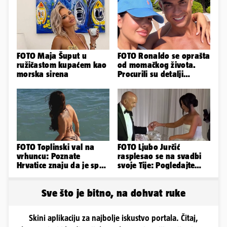
FOTO Maja Šuput u
FOTO Ronaldo se oprašta
ružičastom kupaćem kao
od momačkog života.
morska sirena
Procurili su detalji
glamuroznog vjenčanja
FOTO Toplinski val na
FOTO Ljubo Jurčić
vrhuncu: Poznate
rasplesao se na svadbi
Hrvatice znaju da je spas
svoje Tije: Pogledajte
u minijaturnom bikiniju
kako je izgledalo
vjenčanje...
Sve što je bitno, na dohvat ruke
Skini aplikaciju za najbolje iskustvo portala. Čitaj,