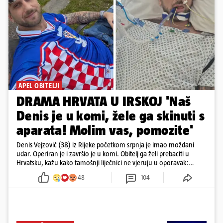
APEL OBITELJI
DRAMA HRVATA U IRSKOJ 'Naš
Denis je u komi, žele ga skinuti s
aparata! Molim vas, pomozite'
Denis Vejzović (38) iz Rijeke početkom srpnja je imao moždani
udar. Operiran je i završio je u komi. Obitelj ga želi prebaciti u
Hrvatsku, kažu kako tamošnji liječnici ne vjeruju u oporavak:
'Imamo 72 sata'
48
104