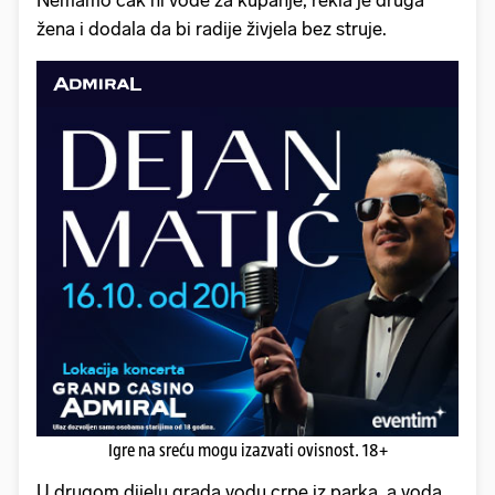
Nemamo čak ni vode za kupanje, rekla je druga
žena i dodala da bi radije živjela bez struje.
Igre na sreću mogu izazvati ovisnost. 18+
U drugom dijelu grada vodu crpe iz parka, a voda