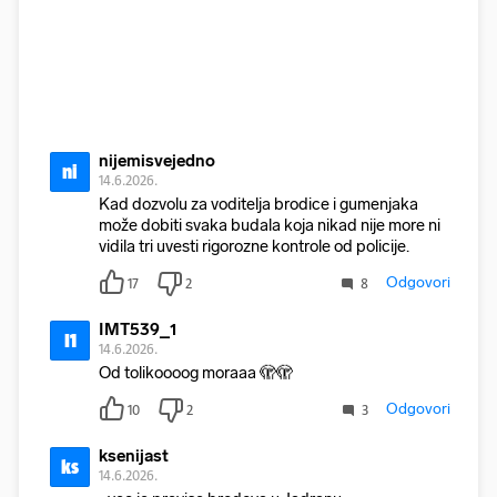
nijemisvejedno
ni
14.6.2026.
Kad dozvolu za voditelja brodice i gumenjaka
može dobiti svaka budala koja nikad nije more ni
vidila tri uvesti rigorozne kontrole od policije.
Odgovori
17
2
8
IMT539_1
I1
14.6.2026.
Od tolikoooog moraaa 🫣🫣
Odgovori
10
2
3
ksenijast
ks
14.6.2026.