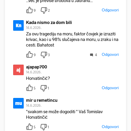
...vec je previse brodova u Jadranu...
Odgovori
9
2
Kada nismo za dom bili
Kn
14.6.2026.
Za ovu tragediju na moru, faktor čovjek je izraziti
krivac, kao i u 98% slučajeva na moru, u zraku i na
cesti. Bahatost
Odgovori
9
3
4
ajapap700
aj
14.6.2026.
Horvatinčić?
Odgovori
5
1
mir u remetincu
mu
14.6.2026.
"svakom se može dogoditi " Vaš Tomislav
Horvatinčić
Odgovori
5
1