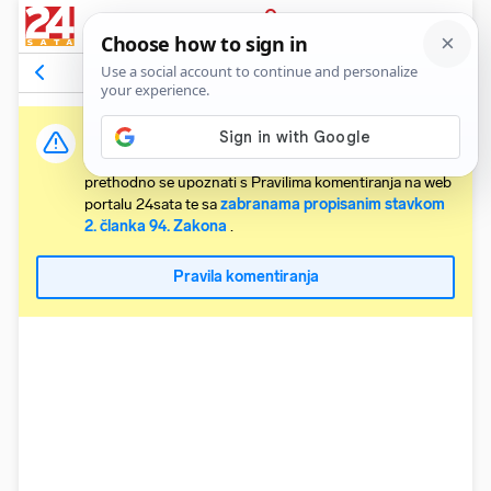
PRIJAVA
Komentari
56
Relevantni
Važna obavijest:
Svaki korisnik koji želi komentirati članke obvezan je
prethodno se upoznati s Pravilima komentiranja na web
portalu 24sata te sa
zabranama propisanim stavkom
2. članka 94. Zakona
.
Pravila komentiranja