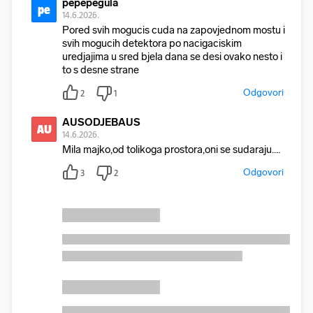
pepepegula
pe
14.6.2026.
Pored svih mogucis cuda na zapovjednom mostu i
svih mogucih detektora po nacigaciskim
uredjajima u sred bjela dana se desi ovako nesto i
to s desne strane
Odgovori
2
1
AUSODJEBAUS
AU
14.6.2026.
Mila majko,od tolikoga prostora,oni se sudaraju....
Odgovori
3
2