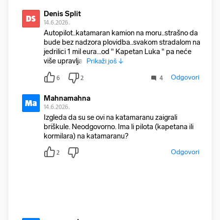
Denis Split
DS
14.6.2026.
Autopilot..katamaran kamion na moru..strašno da
bude bez nadzora plovidba..svakom stradalom na
jedrilici 1 mil eura...od " Kapetan Luka " pa neće
više upravljat
Prikaži još ↓
Odgovori
6
2
4
Mahnamahna
Ma
14.6.2026.
Izgleda da su se ovi na katamaranu zaigrali
briškule. Neodgovorno. Ima li pilota (kapetana ili
kormilara) na katamaranu?
Odgovori
2