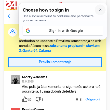
PRIJAVA
Komentari
81
Relevantni
Važna obavijest:
Svaki korisnik koji želi komentirati članke obvezan je
prethodno se upoznati s Pravilima komentiranja na web
portalu 24sata te sa
zabranama propisanim stavkom
2. članka 94. Zakona
.
Pravila komentiranja
Morty Addams
15.6.2025.
Ako policija čita komentare, sigurno će uskoro naći
počinitelja. Tu ima dobrih detektiva
Odgovori
39
3
5
FrasierCrane