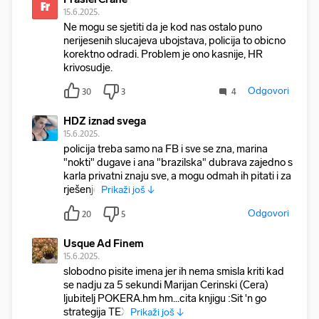
Fr
15.6.2025.
Ne mogu se sjetiti da je kod nas ostalo puno
nerijesenih slucajeva ubojstava, policija to obicno
korektno odradi. Problem je ono kasnije, HR
krivosudje.
Odgovori
30
3
4
HDZ iznad svega
15.6.2025.
policija treba samo na FB i sve se zna, marina
"nokti" dugave i ana "brazilska" dubrava zajedno s
karla privatni znaju sve, a mogu odmah ih pitati i za
rješenje
Prikaži još ↓
Odgovori
20
5
Usque Ad Finem
15.6.2025.
slobodno pisite imena jer ih nema smisla kriti kad
se nadju za 5 sekundi Marijan Cerinski (Cera)
ljubitelj POKERA.hm hm...cita knjigu :Sit 'n go
strategija TEX
Prikaži još ↓