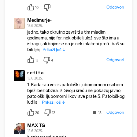
Odgovori
10
Medimurje-
15.6.2025.
jadno, tako okrutno završiti u tim mladim
godinama, nije fer, nek obitelj uloži sve ŝto ima u
istragu, ali bojim se da je neki plaćeni profi...baŝ su
bili lijep
Prikaži još ↓
Odgovori
13
4
r e t i t a
15.6.2025.
1. Kada si u vezi s patološki ljubomornom osobom
bježi bez obzira. 2. Svoju sreću ne pokazuj javno,
patološki ljubomorni likovi sve prate 3. Patološkog
ludila n
Prikaži još ↓
Odgovori
20
12
18
MAX TG
15.6.2025.