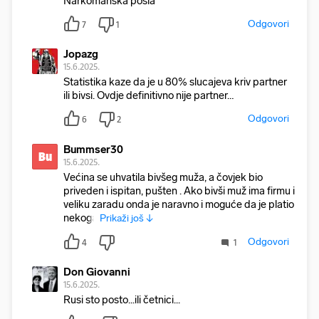
Narkomanska posla
Odgovori
7
1
Jopazg
15.6.2025.
Statistika kaze da je u 80% slucajeva kriv partner
ili bivsi. Ovdje definitivno nije partner…
Odgovori
6
2
Bummser30
Bu
15.6.2025.
Većina se uhvatila bivšeg muža, a čovjek bio
priveden i ispitan, pušten . Ako bivši muž ima firmu i
veliku zaradu onda je naravno i moguće da je platio
nekoga
Prikaži još ↓
Odgovori
4
1
Don Giovanni
15.6.2025.
Rusi sto posto...ili četnici...