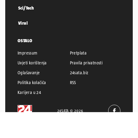
Sci/Tech
Viral
OSTALO
Impressum
Pretplata
Uvjeti korištenja
Pravila privatnosti
Oglašavanje
24sata.biz
Politika kolačića
RSS
Karijera u 24
24SATA © 2026