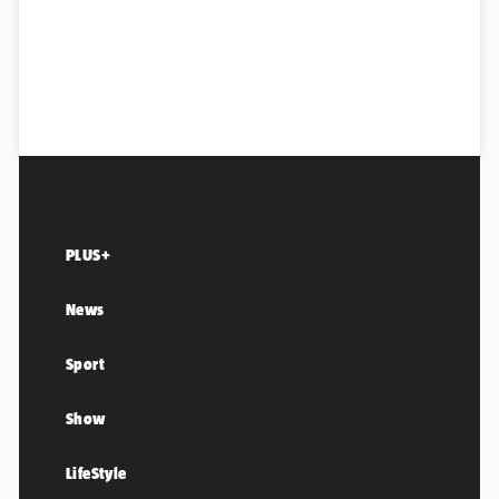
PLUS+
News
Sport
Show
LifeStyle