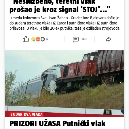
"Neslužbeno, teretni vlak
prošao je kroz signal 'STOJ'..."
Između kolodvora Sveti Ivan Žabno - Gradec kod Bjelovara došlo je
do sudara teretnog vlaka HŽ Carga i putničkog vlaka HŽ putničkog
prijevoza. U vlaku je bilo 20-ak putnika, teže je ozlijeđen strojovođa
17
148
SUDAR DVA VLAKA
PRIZORI UŽASA Putnički vlak