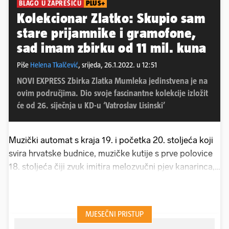
BLAGO U ZAPREŠIĆU
PLUS+
Kolekcionar Zlatko: Skupio sam
stare prijamnike i gramofone,
sad imam zbirku od 11 mil. kuna
Piše
Helena Tkalčević
,
srijeda, 26.1.2022. u 12:51
NOVI EXPRESS Zbirka Zlatka Mumleka jedinstvena je na
ovim područjima. Dio svoje fascinantne kolekcije izložit
će od 26. siječnja u KD-u ‘Vatroslav Lisinski’
Muzički automat s kraja 19. i početka 20. stoljeća koji
svira hrvatske budnice, muzičke kutije s prve polovice
18. stoljeća čiji zvuk imitira melozvučni pjev kanarinca,
ručno rađeni detektor prof. dr.
Bože Metzgera
, pionira
radioamatera na ovom području... Sve je to tek mali dio
kolekcije jednog samozatajnog čovjeka s velikom
fascinacijom za povijest koji je u posljednjih desetak