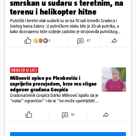
smrskan u sudaru s teretnim, na
terenu i helikopter hitne
Putnički i teretni vlak sudarili su se iza 10 sati između Gradeca i
Svetog Ivana žabno. U putničkom vlaku bilo je 20-ak putnika, a
kako doznajemo teže ozljede zadobio je strojovođa putničkog
vlaka. Zatvoren je promet, a fotoreporteri Prigorskog objavili su
5
47
prve snimke s mjesta sudara
EKOCID U LICI
Milinović opleo po Plenkoviću i
zaprijetio prosvjedom, brzo mu stigao
odgovor građana Gospića
Gradonačelnik Gospića Darko Milinović ispalio da je
"nalaz" ograničen" i da se "ne može upotrijebiti za
sudske sporove". Građani Gospića ga podsjetili da
ga je naručio Uskok i da je dio spisa
14