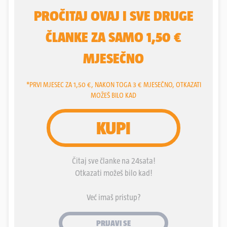
godina mnogo vremena, truda i novca uložio u
sakupljanje starih radioprijamnika, radio stanica,
muzičkih automata, televizora, kamera, kinoprojektora i
svih uređaja vezanih uz zvuk i sliku.