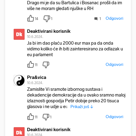
Drago mi je da su Bartulica i Bosanac prošli da im
više ne moram gledati njuške u RH
Odgovori
14
1
1
Deaktivirani korisnik
Dk
10.6.2024.
Ja bi im dao plaću 2000 eur max pa da onda
vidimo koliko će ih biti zainteresirano za odlazak u
eu parlament
Odgovori
11
Pra&vica
10.6.2024.
Zamislite Vi sramote izbornog sustava i
dekadencije demokracije da u ovako sramno maloj
izlaznosti gospodja Petir dobije preko 20 tisuca
glasova i ne udje u eur
Prikaži još ↓
Odgovori
11
1
Deaktivirani korisnik
Dk
10.6.2024.