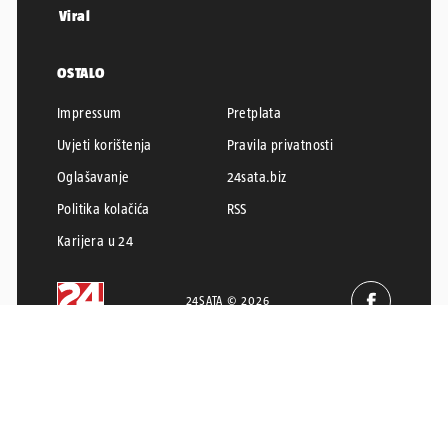
Viral
OSTALO
Impressum
Pretplata
Uvjeti korištenja
Pravila privatnosti
Oglašavanje
24sata.biz
Politika kolačića
RSS
Karijera u 24
24SATA © 2026