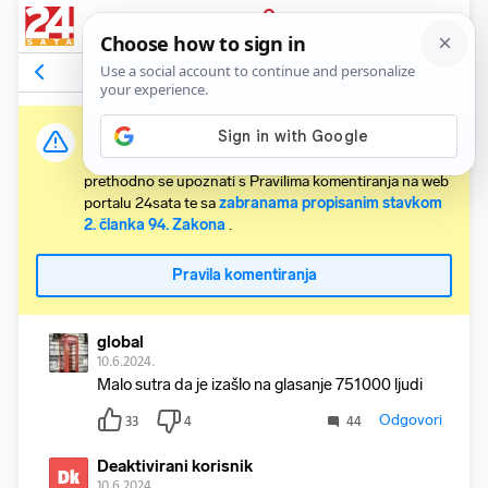
PRIJAVA
Komentari
138
Relevantni
Važna obavijest:
Svaki korisnik koji želi komentirati članke obvezan je
prethodno se upoznati s Pravilima komentiranja na web
portalu 24sata te sa
zabranama propisanim stavkom
2. članka 94. Zakona
.
Pravila komentiranja
global
10.6.2024.
Malo sutra da je izašlo na glasanje 751000 ljudi
Odgovori
33
4
44
Deaktivirani korisnik
Dk
10.6.2024.