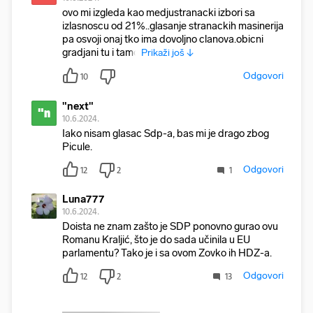
ovo mi izgleda kao medjustranacki izbori sa
izlasnoscu od 21%..glasanje stranackih masinerija
pa osvoji onaj tko ima dovoljno clanova.obicni
gradjani tu i tamo
Prikaži još ↓
Odgovori
10
"next"
"n
10.6.2024.
Iako nisam glasac Sdp-a, bas mi je drago zbog
Picule.
Odgovori
12
2
1
Luna777
10.6.2024.
Doista ne znam zašto je SDP ponovno gurao ovu
Romanu Kraljić, što je do sada učinila u EU
parlamentu? Tako je i sa ovom Zovko ih HDZ-a.
Odgovori
12
2
13