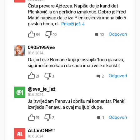
Čista prevara Ajdezea. Napišu da je kandidat
Plenković, a on perfidno izmaknuo. Dobro je Fred
Matić napisao da je iza Plenkovićeva imena bilo 5
pivskih boca, da
Prikaži još ↓
Odgovori
34
10
10
09051959ve
10.6.2024.
Da, od ove Romane koja je osvojila 1ooo glasova,
sigurno čemo kao i da sada imati velike koristi.
Odgovori
21
3
2
@sve_je_laž
@j
10.6.2024.
Ja izvrijeđam Penavu i obrišu mi komentar. Plenki
izvrijeđa Penavu, a ovaj mu ljubi dupe.
Odgovori
15
2
1
ALLinONE!!!
AL
10.6.2024.