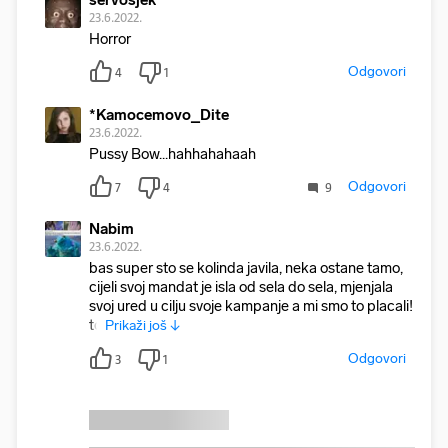
servosjek
23.6.2022.
Horror
Odgovori
4
1
*Kamocemovo_Dite
23.6.2022.
Pussy Bow...hahhahahaah
Odgovori
7
4
9
Nabim
23.6.2022.
bas super sto se kolinda javila, neka ostane tamo,
cijeli svoj mandat je isla od sela do sela, mjenjala
svoj ured u cilju svoje kampanje a mi smo to placali!
to
Prikaži još ↓
Odgovori
3
1