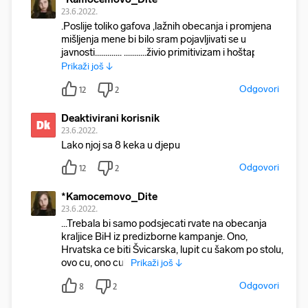
23.6.2022.
.Poslije toliko gafova ,lažnih obecanja i promjena
mišljenja mene bi bilo sram pojavljivati se u
javnosti............. ...........živio primitivizam i hoštapl
Prikaži još ↓
Odgovori
12
2
Deaktivirani korisnik
Dk
23.6.2022.
Lako njoj sa 8 keka u djepu
Odgovori
12
2
*Kamocemovo_Dite
23.6.2022.
...Trebala bi samo podsjecati rvate na obecanja
kraljice BiH iz predizborne kampanje. Ono,
Hrvatska ce biti Švicarska, lupit cu šakom po stolu,
ovo cu, ono cu!,
Prikaži još ↓
Odgovori
8
2