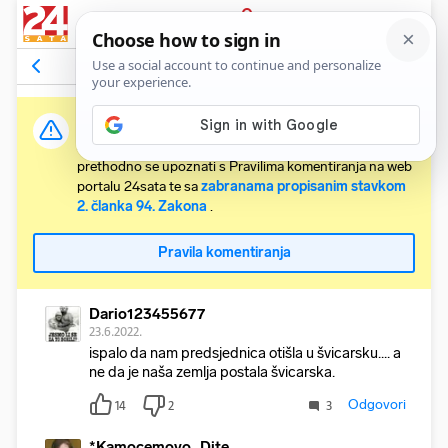
PRIJAVA
Komentari
57
Relevantni
Važna obavijest:
Svaki korisnik koji želi komentirati članke obvezan je
prethodno se upoznati s Pravilima komentiranja na web
portalu 24sata te sa
zabranama propisanim stavkom
2. članka 94. Zakona
.
Pravila komentiranja
Dario123455677
23.6.2022.
ispalo da nam predsjednica otišla u švicarsku.... a
ne da je naša zemlja postala švicarska.
Odgovori
14
2
3
*Kamocemovo_Dite