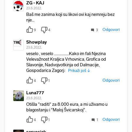
ZG - KAJ
23.6.2022.
Baš me zanima koji su likovi ovi kaj nemreju bez
nje...
Odgovori
9
4
3
ShowpIay
23.6.2022.
veselo , veselo .................Kako im fali Njezina
Velevažnost Kraljica Vrhovnica, Grofica od
Slavonije, Nadvojvotkinja od Dalmacije,
Gospodarica Zagorja,
Prikaži još ↓
Odgovori
4
1
Luna777
23.6.2022.
Otišla "raditi" za 8.000 eura, a mi uživamo u
blagostanju i "Maloj Švicarskoj".
Odgovori
4
1
1