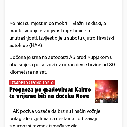
Kolnici su mjestimice mokri ili vlažni i skliski, a
magla smanjuje vidljivost mjestimice u
unutrašnjosti, izvijestio je u subotu ujutro Hrvatski
autoklub (HAK).
Uočena je srna na autocesti A6 pred Kupjakom u
oba smjera pa se vozi uz ograničenje brzine od 80
kilometara na sat.
IZNADPROSJEČNO TOPLO
Prognoza po gradovima: Kakvo
će vrijeme biti na dočeku Nove
HAK poziva vozače da brzinu i način vožnje
prilagode uvjetima na cestama i održavaju
sigurnosni razmak između vozila.