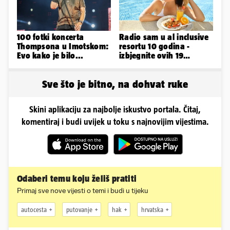
100 fotki koncerta
Radio sam u al inclusive
Thompsona u Imotskom:
resortu 10 godina -
Evo kako je bilo...
izbjegnite ovih 19
grešaka i olakšajte si
odmor
Sve što je bitno, na dohvat ruke
Skini aplikaciju za najbolje iskustvo portala. Čitaj,
komentiraj i budi uvijek u toku s najnovijim vijestima.
Odaberi temu koju želiš pratiti
Primaj sve nove vijesti o temi i budi u tijeku
autocesta
putovanje
hak
hrvatska