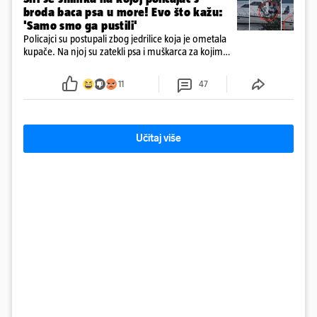
broda baca psa u more! Evo što kažu:
'Samo smo ga pustili'
Policajci su postupali zbog jedrilice koja je ometala
kupače. Na njoj su zatekli psa i muškarca za kojim
se od ranije trage. Muškarac je pružao otpor te su
ga uhitili, a psa je preuzeo komunalni redar
11
47
Učitaj više