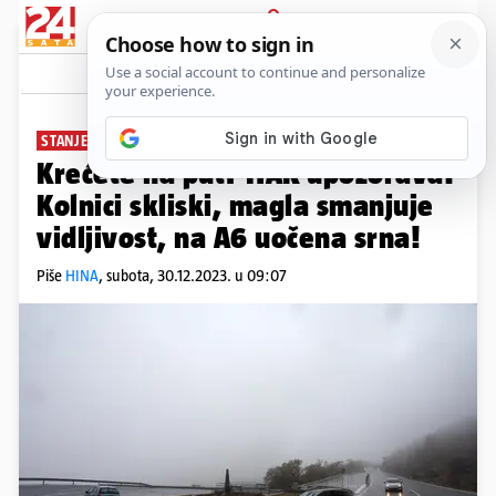
PRIJAVA
News
Komentari
0
STANJE U PROMETU
Krećete na put? HAK upozorava:
Kolnici skliski, magla smanjuje
vidljivost, na A6 uočena srna!
Piše
HINA
,
subota, 30.12.2023. u 09:07