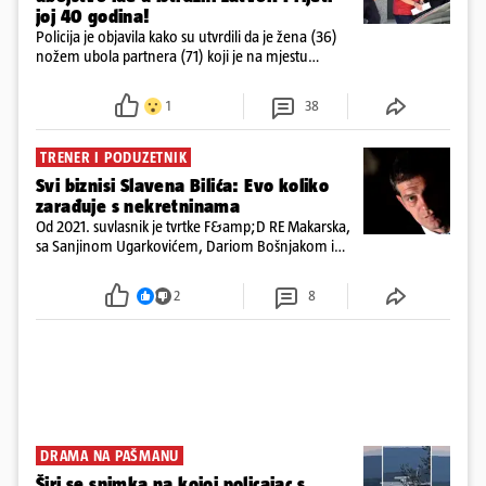
joj 40 godina!
Policija je objavila kako su utvrdili da je žena (36)
nožem ubola partnera (71) koji je na mjestu
preminuo. Imala je 2,03 promila. U nedjelju su je
ispitali i poslali u istražni zatvor
1
38
TRENER I PODUZETNIK
Svi biznisi Slavena Bilića: Evo koliko
zarađuje s nekretninama
Od 2021. suvlasnik je tvrtke F&amp;D RE Makarska,
sa Sanjinom Ugarkovićem, Dariom Bošnjakom i
Dobrislavom Hrkaćem. Tvrtka je registrirana za
poslovanje nekretninama, a od osnutka nema
2
8
zaposlenih
DRAMA NA PAŠMANU
Širi se snimka na kojoj policajac s