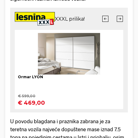
U povodu blagdana i praznika zabrana je za
teretna vozila najveće dopuštene mase iznad 7.5
tona na pojedinim cestama u Istri i priobalju, osim