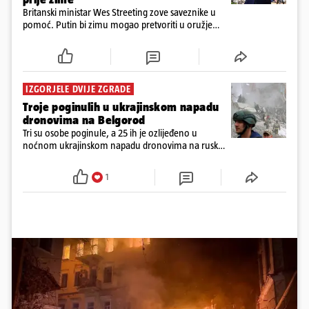
Britanski ministar Wes Streeting zove saveznike u
pomoć. Putin bi zimu mogao pretvoriti u oružje
protiv Kijeva, a Ukrajini hitno trebaju presretači i
jača protuzračna obrana
IZGORJELE DVIJE ZGRADE
Troje poginulih u ukrajinskom napadu
dronovima na Belgorod
Tri su osobe poginule, a 25 ih je ozlijeđeno u
noćnom ukrajinskom napadu dronovima na ruski
grad Belgorod, objavile su u nedjelju lokalne vlasti
1