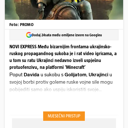
Foto: PROMO
Dodaj 24sata među omiljene izvore na Googleu
NOVI EXPRESS Među bizarnijim frontama ukrajinsko-
ruskog propagandnog sukoba je i rat video igricama, a
u tom su ratu Ukrajinci nedavno izveli uspješnu
protuofenzivu, na platformi ‘Minecraft’
Poput
Davida
u sukobu s
Golijatom
,
Ukrajinci
u
svojoj borbi protiv goleme ruske vojne sile mogu
pobijediti samo ako uspiju iskoristiti svoje
potencijalne prednosti. Ako je vjerovati redaktoru
Prve knjige o Samuelu
, mladi židovski pastir i
budući kralj
Izraela David
- naoružan samo
praćkom i vlastitom domišljatošću - savladao je
divovskog filistejskog ratnika koji je predstavljao