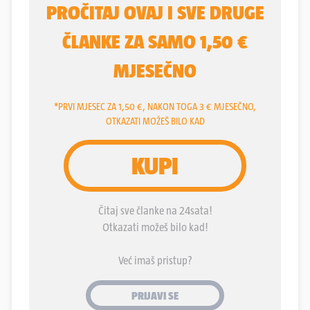
vrhunski doseg borbene učinkovitosti svoga
vremena: visok “šest lakata i jedan pedalj”, Golijat
je nosio “oštar mač i šiljato koplje”, te “mjedenu
kacigu na glavi i ljuskav oklop težak pet tisuća
mjedenih šekela”.