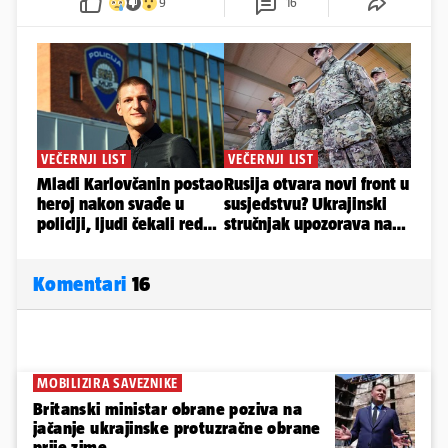
9
16
Komentari
16
MOBILIZIRA SAVEZNIKE
Britanski ministar obrane poziva na
jačanje ukrajinske protuzračne obrane
prije zime