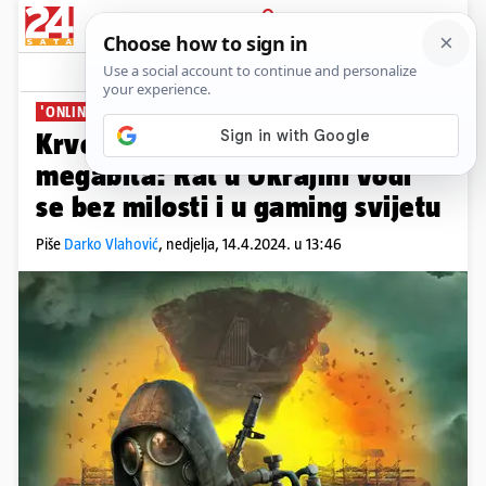
PRIJAVA
News
Komentari
16
'ONLINE FRONTA'
PLUS+
Krvoproliće do posljednjeg
megabita: Rat u Ukrajini vodi
se bez milosti i u gaming svijetu
Piše
Darko Vlahović
,
nedjelja, 14.4.2024. u 13:46