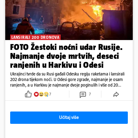
LANSIRALI 200 DRONOVA
FOTO Žestoki noćni udar Rusije.
Najmanje dvoje mrtvih, deseci
ranjenih u Harkivu i Odesi
Ukrajinci tvrde da su Rusi gađali Odesku regiju raketama i lansirali
202 drona tijekom noći. U Odesi gore zgrade, najmanje je osam
ranjenih, a u Harkivu je najmanje dvoje poginulih i više od 20
ranjenih. Jedan projektil raznio je nekoliko katova zgrade.
7
7
Učitaj više