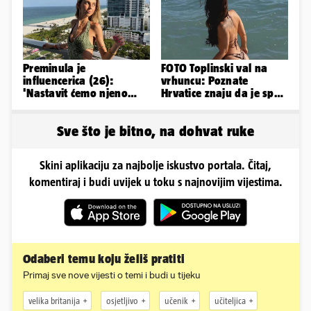
Preminula je
FOTO Toplinski val na
influencerica (26):
vrhuncu: Poznate
'Nastavit ćemo njeno
Hrvatice znaju da je spas
nasljeđe'
u minijaturnom bikiniju
Sve što je bitno, na dohvat ruke
Skini aplikaciju za najbolje iskustvo portala. Čitaj,
komentiraj i budi uvijek u toku s najnovijim vijestima.
Odaberi temu koju želiš pratiti
Primaj sve nove vijesti o temi i budi u tijeku
velika britanija
osjetljivo
učenik
učiteljica