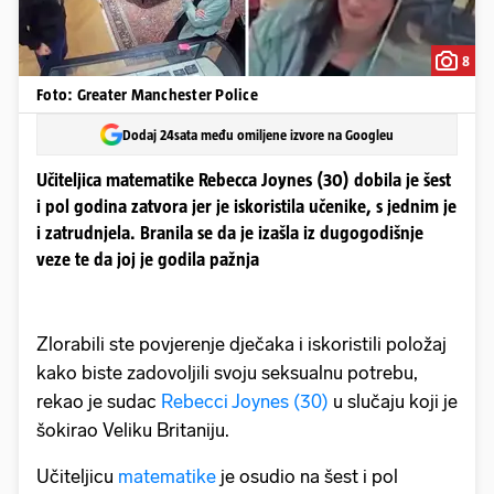
8
Foto: Greater Manchester Police
Dodaj 24sata među omiljene izvore na Googleu
Učiteljica matematike Rebecca Joynes (30) dobila je šest
i pol godina zatvora jer je iskoristila učenike, s jednim je
i zatrudnjela. Branila se da je izašla iz dugogodišnje
veze te da joj je godila pažnja
Zlorabili ste povjerenje dječaka i iskoristili položaj
kako biste zadovoljili svoju seksualnu potrebu,
rekao je sudac
Rebecci Joynes (30)
u slučaju koji je
šokirao Veliku Britaniju.
Učiteljicu
matematike
je osudio na šest i pol