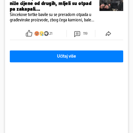
niže cijene od drugih, mljeli su otpad
pa zakapali...
Šincekove tvrtke bavile su se preradom otpada u
građevinske proizvode, zbog čega kamioni, bale
plastike i samljeveni materijal dugo nisu izazivali
sumnju
21
119
Učitaj više