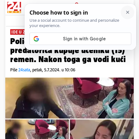
PRIJAVA
News
Komentari
18
IDE U ZATVOR
Policija objavila fotke: Učiteljica
predatorica kupuje učeniku (15)
remen. Nakon toga ga vodi kući
Piše
24sata
,
petak, 5.7.2024. u 10:06