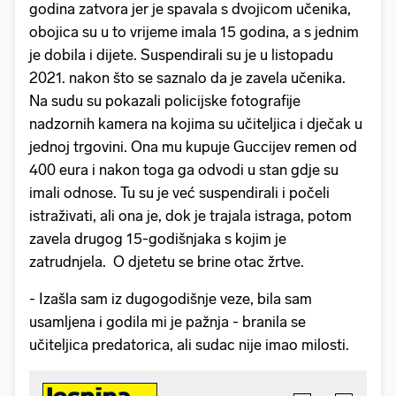
godina zatvora jer je spavala s dvojicom učenika,
obojica su u to vrijeme imala 15 godina, a s jednim
je dobila i dijete. Suspendirali su je u listopadu
2021. nakon što se saznalo da je zavela učenika.
Na sudu su pokazali policijske fotografije
nadzornih kamera na kojima su učiteljica i dječak u
jednoj trgovini. Ona mu kupuje Guccijev remen od
400 eura i nakon toga ga odvodi u stan gdje su
imali odnose. Tu su je već suspendirali i počeli
istraživati, ali ona je, dok je trajala istraga, potom
zavela drugog 15-godišnjaka s kojim je
zatrudnjela. O djetetu se brine otac žrtve.
- Izašla sam iz dugogodišnje veze, bila sam
usamljena i godila mi je pažnja - branila se
učiteljica predatorica, ali sudac nije imao milosti.