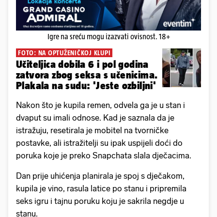
Igre na sreću mogu izazvati ovisnost. 18+
FOTO: NA OPTUŽENIČKOJ KLUPI
Učiteljica dobila 6 i pol godina
zatvora zbog seksa s učenicima.
Plakala na sudu: 'Jeste ozbiljni'
Nakon što je kupila remen, odvela ga je u stan i
dvaput su imali odnose. Kad je saznala da je
istražuju, resetirala je mobitel na tvorničke
postavke, ali istražitelji su ipak uspijeli doći do
poruka koje je preko Snapchata slala dječacima.
Dan prije uhićenja planirala je spoj s dječakom,
kupila je vino, rasula latice po stanu i pripremila
seks igru i tajnu poruku koju je sakrila negdje u
stanu.