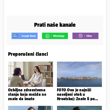
Prati naše kanale
Preporučeni članci
Ozbiljna zdravstvena
FOTO Ovo je najniži
stanja koja možda ne
naseljeni otok u
znate da imate
Hrvatskoj: Znate li po
čemu je još poseban?