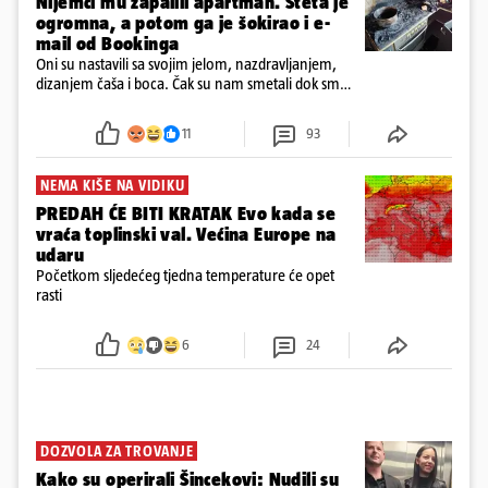
Nijemci mu zapalili apartman. Šteta je
ogromna, a potom ga je šokirao i e-
mail od Bookinga
Oni su nastavili sa svojim jelom, nazdravljanjem,
dizanjem čaša i boca. Čak su nam smetali dok smo
u panici kupili crijeva kako bismo pokušali ugasiti
požar, rekao je vlasnik
11
93
NEMA KIŠE NA VIDIKU
PREDAH ĆE BITI KRATAK Evo kada se
vraća toplinski val. Većina Europe na
udaru
Početkom sljedećeg tjedna temperature će opet
rasti
6
24
DOZVOLA ZA TROVANJE
Kako su operirali Šincekovi: Nudili su