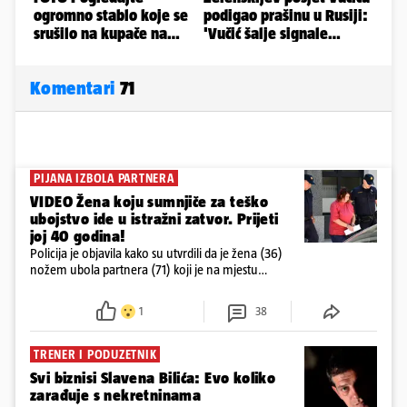
Komentari
71
PIJANA IZBOLA PARTNERA
VIDEO Žena koju sumnjiče za teško
ubojstvo ide u istražni zatvor. Prijeti
joj 40 godina!
Policija je objavila kako su utvrdili da je žena (36)
nožem ubola partnera (71) koji je na mjestu
preminuo. Imala je 2,03 promila. U nedjelju su je
ispitali i poslali u istražni zatvor
1
38
TRENER I PODUZETNIK
Svi biznisi Slavena Bilića: Evo koliko
zarađuje s nekretninama