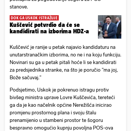
stanove.
DOK GA USKOK ISTRAŽUJE
Kuščević potvrdio da će se
kandidirati na izborima HDZ-a
Kuščević je ranije u petak najavio kandidaturu na
unutarstranačkim izborima, no ne i na koju funkciju.
Novinari su ga u petak pitali hoće li se kandidirati
za predsjednika stranke, na što je poručio "ma joj,
Bože sačuvaj."
Podsjetimo, Uskok je pokrenuo istragu protiv
bivšeg ministra uprave Lovre Kuščevića, tereteći
ga da je kao načelnik općine Nerežišća inicirao
promjenu prostornog plana i svoju štalu
prenamijenio u stambeni prostor te šogoru
bespravno omogućio kupnju povoljna POS-ova