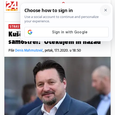
PRIJAVA
News
Komentari
71
STRASTVENI LOVAC
Kuščeviću oduzeli četiri puške i
samostrel: 'Očekujem ih nazad'
Piše
Denis Mahmutović
,
petak, 17.1.2020. u 18:50