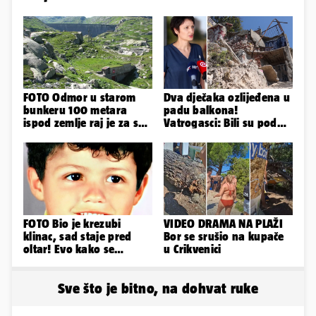
FOTO Odmor u starom
Dva dječaka ozlijeđena u
bunkeru 100 metara
padu balkona!
ispod zemlje raj je za sva
Vatrogasci: Bili su pod
vaša osjetila
betonom; Liječnica: U
bolnici su
FOTO Bio je krezubi
VIDEO DRAMA NA PLAŽI
klinac, sad staje pred
Bor se srušio na kupače
oltar! Evo kako se
u Crikvenici
mijenjao jedan od
najvećih...
Sve što je bitno, na dohvat ruke