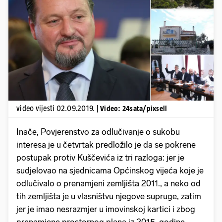
Pokretanje videa...
video vijesti 02.09.2019.
| Video: 24sata/pixsell
Inače, Povjerenstvo za odlučivanje o sukobu
interesa je u četvrtak predložilo je da se pokrene
postupak protiv Kuščevića iz tri razloga: jer je
sudjelovao na sjednicama Općinskog vijeća koje je
odlučivalo o prenamjeni zemljišta 2011., a neko od
tih zemljišta je u vlasništvu njegove supruge, zatim
jer je imao nesrazmjer u imovinskoj kartici i zbog