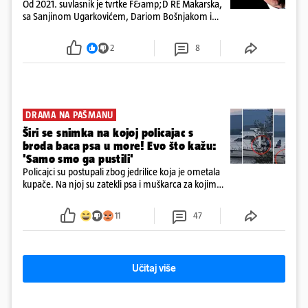
Od 2021. suvlasnik je tvrtke F&amp;D RE Makarska,
sa Sanjinom Ugarkovićem, Dariom Bošnjakom i
Dobrislavom Hrkaćem. Tvrtka je registrirana za
poslovanje nekretninama, a od osnutka nema
2
8
zaposlenih
DRAMA NA PAŠMANU
Širi se snimka na kojoj policajac s
broda baca psa u more! Evo što kažu:
'Samo smo ga pustili'
Policajci su postupali zbog jedrilice koja je ometala
kupače. Na njoj su zatekli psa i muškarca za kojim
se od ranije trage. Muškarac je pružao otpor te su
ga uhitili, a psa je preuzeo komunalni redar
11
47
Učitaj više