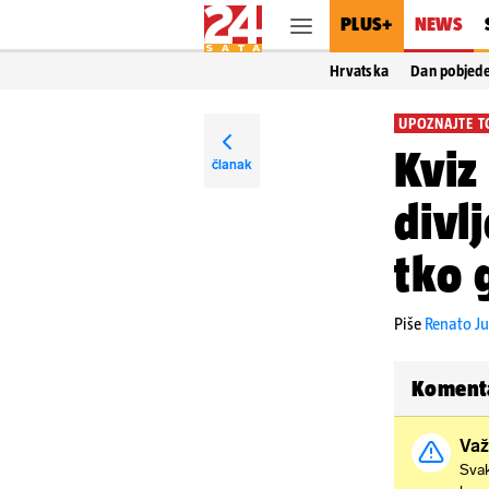
PLUS+
NEWS
Hrvatska
Dan pobjed
UPOZNAJTE 
Kviz
članak
divl
tko 
Piše
Renato Ju
Koment
Važ
Svak