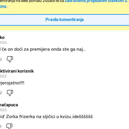
ntiranja na web portalu 24sata te sa
zabranama propisanim stavkom 2. 
ona
.
Pravila komentiranja
ko
2023.
 če on doći za premijera onda ste ga naj...
2
ktivirani korisnik
2023.
jerojatno!!!!
2
mačapuca
2023.
vid' Zorka frizerka na sljičici u kvizu..idešššššš
1