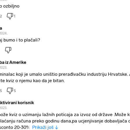
to ozbiljno
2
1
va
2024.
aj bumo i to plačali?
ba iz Amerike
2023.
minalac koji je umalo uništio prerađivačku industriju Hrvatske. 
ite kviz o njemu kao da je bitan.
5
5
ktivirani korisnik
2023.
ože kviz o uzimanju lažnih poticaja za izvoz od države .Može k
laćanju računa preko godinu dana,pa ucjenjivanje dobavljača 
sconto 20-30%,
Prikaži još ↓