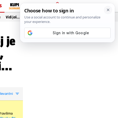
S
PRIJAVA
e
Vidi još…
j je
,
...
levantni
Pravilima