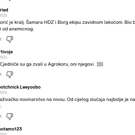
fried
2023.
orić je kralj. Šamara HDZ i Borg ekipu zavidnom lakoćom. Bio b
ji od anemicnog.
1
tivoje
2023.
Cjedniče su ga zvali u Agrokoru, oni njegovi. :))))
1
otchnick Leeyoobo
2023.
raživačko novinarstvo na nivou. Od cijelog slučaja najbolje je na
.
1
motamo123
2023.