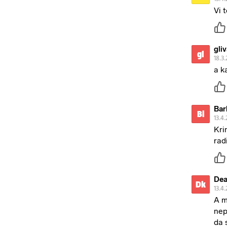
Vi 
gli
gl
18.3.
a k
Bar
Bi
13.4.
Kri
rad
Dea
Dk
13.4.
A m
nep
da 