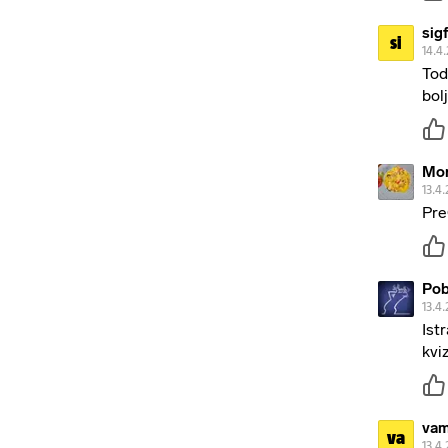
sig
si
14.4.
Tod
bol
Mor
13.4.
Pre
Pob
13.4.
Ist
kviz
va
va
13.4.