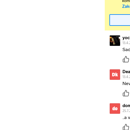
kome
Zak
yoc
13.4.
Sad
Dea
Dk
13.4.
Nev
do
do
25.7.
..a 