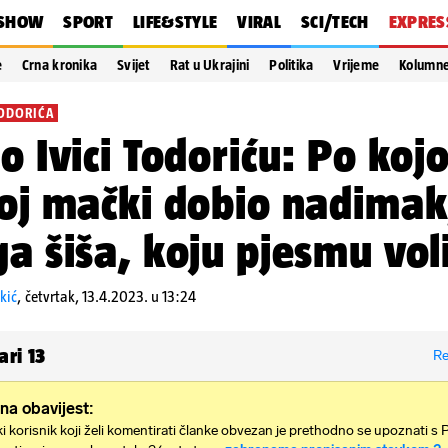
SHOW
SPORT
LIFE&STYLE
VIRAL
SCI/TECH
EXPRES
e
Crna kronika
Svijet
Rat u Ukrajini
Politika
Vrijeme
Kolumn
TODORIĆA
 o Ivici Todoriću: Po kojo
joj mački dobio nadimak
ga šiša, koju pjesmu voli
kić
,
četvrtak, 13.4.2023. u 13:24
ari
13
Re
na obavijest:
i korisnik koji želi komentirati članke obvezan je prethodno se upoznati s 