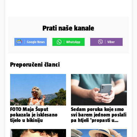
Prati naše kanale
Preporučeni članci
FOTO Maja Šuput
Sedam poruka koje smo
pokazala je isklesano
svi barem jednom poslali
tijelo u bikiniju
pa htjeli 'propasti u
zemlju' od srama