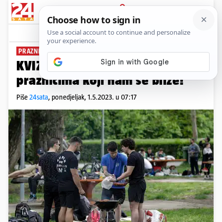
PRIJAVA
News
Komentari
12
PRAZNIK RADA, DAN DRŽAVNOSTI...
KVIZ Provjerite svoje znanje o
praznicima koji nam se bliže!
Piše
24sata
,
ponedjeljak, 1.5.2023. u 07:17