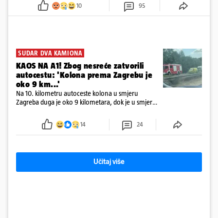
10
95
SUDAR DVA KAMIONA
KAOS NA A1! Zbog nesreće zatvorili
autocestu: 'Kolona prema Zagrebu je
oko 9 km...'
Na 10. kilometru autoceste kolona u smjeru
Zagreba duga je oko 9 kilometara, dok je u smjeru
mora kolona duga oko tri kilometra
14
24
Učitaj više