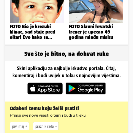
FOTO Bio je krezubi
FOTO Slavni hrvatski
klinac, sad staje pred
trener je upecao 49
oltar! Evo kako se
godina mlađu misicu
mijenjao jedan od
najvećih...
Sve što je bitno, na dohvat ruke
Skini aplikaciju za najbolje iskustvo portala. Čitaj,
komentiraj i budi uvijek u toku s najnovijim vijestima.
Odaberi temu koju želiš pratiti
Primaj sve nove vijesti o temi i budi u tijeku
prvi maj
praznik rada