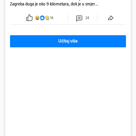
Zagreba duga je oko 9 kilometara, dok je u smjeru
mora kolona duga oko tri kilometra
14
24
Učitaj više