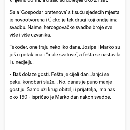
k njemu doma, a u salu su doletjeli oko 21 sat.
Sala 'Gospodar prstenova' s tisuću sjedećih mjesta
je novootvorena i Ćićko je tek drugi koji ondje ima
svadbu. Naime, hercegovačke svadbe broje sve
više i više uzvanika.
Također, one traju nekoliko dana. Josipa i Marko su
još u petak imali “male svatove”, a fešta se nastavila
i u nedjelju.
- Baš dolaze gosti. Fešta je cijeli dan. Janjci se
peku, konobari služe... No, danas je puno manje
gostiju. Samo uži krug obitelji i prijatelja, ima nas
oko 150 - ispričao je Marko dan nakon svadbe.