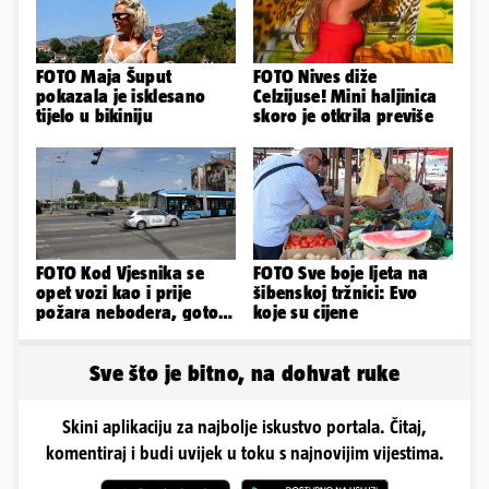
FOTO Maja Šuput
FOTO Nives diže
pokazala je isklesano
Celzijuse! Mini haljinica
tijelo u bikiniju
skoro je otkrila previše
FOTO Kod Vjesnika se
FOTO Sve boje ljeta na
opet vozi kao i prije
šibenskoj tržnici: Evo
požara nebodera, gotovi
koje su cijene
radovi i na Deželićevoj
Sve što je bitno, na dohvat ruke
Skini aplikaciju za najbolje iskustvo portala. Čitaj,
komentiraj i budi uvijek u toku s najnovijim vijestima.