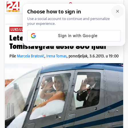
PRIJAVA
News
Komentari
480
LUKSUZ U BIH
Leteći mladenci: Na svadbu u
Tomislavgrad došlo 800 ljudi
Piše
Marcela Bratović
,
Irena Tomas
,
ponedjeljak, 3.6.2013. u 19:00