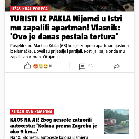
UŽAS KRAJ POREČA
TURISTI IZ PAKLA Nijemci u Istri
mu zapalili apartman! Vlasnik:
'Ovo je danas postala tortura'
Posjetili smo Markicu Kikića (63) koji je iznajmio apartman gostima
iz Njemačke. Doveli su prijatelje i partijali. Roštiljali su, a onda mu
zapalili apartman. Očajan je...
10
95
SUDAR DVA KAMIONA
KAOS NA A1! Zbog nesreće zatvorili
autocestu: 'Kolona prema Zagrebu je
oko 9 km...'
Na 10. kilometru autoceste kolona u smjeru