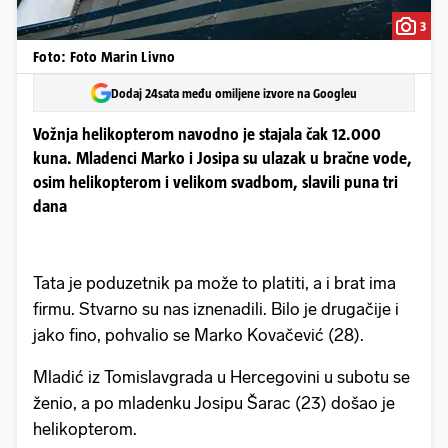
3
Foto: Foto Marin Livno
Dodaj 24sata među omiljene izvore na Googleu
Vožnja helikopterom navodno je stajala čak 12.000
kuna. Mladenci Marko i Josipa su ulazak u bračne vode,
osim helikopterom i velikom svadbom, slavili puna tri
dana
Tata je poduzetnik pa može to platiti, a i brat ima
firmu. Stvarno su nas iznenadili. Bilo je drugačije i
jako fino, pohvalio se Marko Kovačević (28).
Mladić iz Tomislavgrada u Hercegovini u subotu se
ženio, a po mladenku Josipu Šarac (23) došao je
helikopterom.