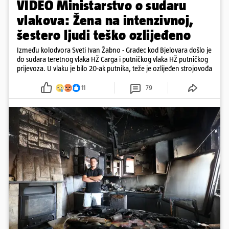
VIDEO Ministarstvo o sudaru
vlakova: Žena na intenzivnoj,
šestero ljudi teško ozlijeđeno
Između kolodvora Sveti Ivan Žabno - Gradec kod Bjelovara došlo je
do sudara teretnog vlaka HŽ Carga i putničkog vlaka HŽ putničkog
prijevoza. U vlaku je bilo 20-ak putnika, teže je ozlijeđen strojovođa
11
79