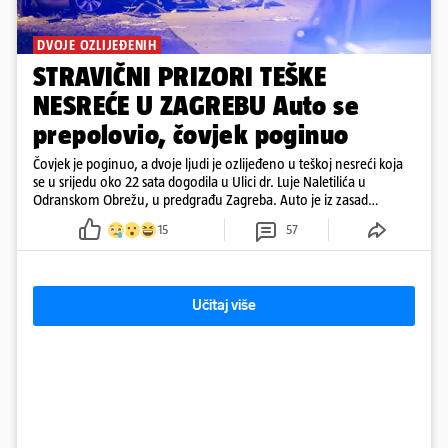
DVOJE OZLIJEĐENIH
STRAVIČNI PRIZORI TEŠKE
NESREĆE U ZAGREBU Auto se
prepolovio, čovjek poginuo
Čovjek je poginuo, a dvoje ljudi je ozlijeđeno u teškoj nesreći koja
se u srijedu oko 22 sata dogodila u Ulici dr. Luje Naletilića u
Odranskom Obrežu, u predgrađu Zagreba. Auto je iz zasad
neutvrđenih razloga sletio s kolnika, a od siline udara vozilo se
15
57
prepolovilo.
Učitaj više