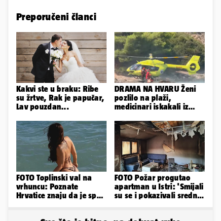
Preporučeni članci
Kakvi ste u braku: Ribe
DRAMA NA HVARU Ženi
su žrtve, Rak je papučar,
pozlilo na plaži,
Lav pouzdan...
medicinari iskakali iz
helikoptera na stijene!
FOTO Toplinski val na
FOTO Požar progutao
vrhuncu: Poznate
apartman u Istri: 'Smijali
Hrvatice znaju da je spas
su se i pokazivali srednji
u minijaturnom bikiniju
prst dok je kuća gorjela'