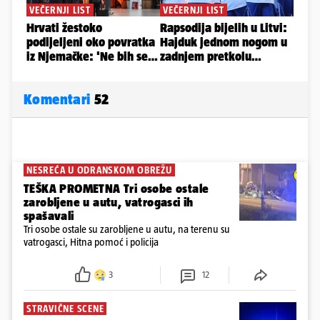
Komentari
52
NESREĆA U ODRANSKOM OBREŽU
TEŠKA PROMETNA Tri osobe ostale
zarobljene u autu, vatrogasci ih
spašavali
Tri osobe ostale su zarobljene u autu, na terenu su
vatrogasci, Hitna pomoć i policija
3
12
STRAVIČNE SCENE