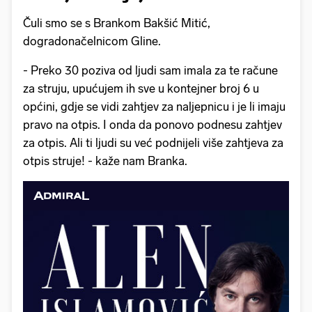
Čuli smo se s Brankom Bakšić Mitić,
dogradonačelnicom Gline.
- Preko 30 poziva od ljudi sam imala za te račune
za struju, upućujem ih sve u kontejner broj 6 u
općini, gdje se vidi zahtjev za naljepnicu i je li imaju
pravo na otpis. I onda da ponovo podnesu zahtjev
za otpis. Ali ti ljudi su već podnijeli više zahtjeva za
otpis struje! - kaže nam Branka.