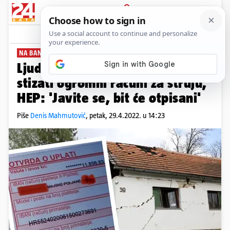
PRIJAVA
News
Komentari
52
NA BANIJI U STRAHU
Ljudima u kontejnerima počeli
stizati ogromni računi za struju,
HEP: 'Javite se, bit će otpisani'
Piše
Denis Mahmutović
,
petak, 29.4.2022. u 14:23