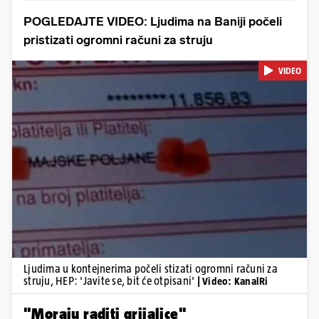
POGLEDAJTE VIDEO: Ljudima na Baniji počeli
pristizati ogromni računi za struju
VIDEO
Pokretanje videa...
Ljudima u kontejnerima počeli stizati ogromni računi za
struju, HEP: 'Javite se, bit će otpisani'
| Video: KanalRi
"Moraju raditi grijalice"