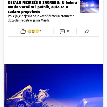
DETALJI NESREĆE U ZAGREBU: U bolnici
umrla vozačica i putnik, auto se u
sudaru prepolovio
Policija je objavila da je vozačici istekla prometna
dozvola i registracija na Mazdi
23
85