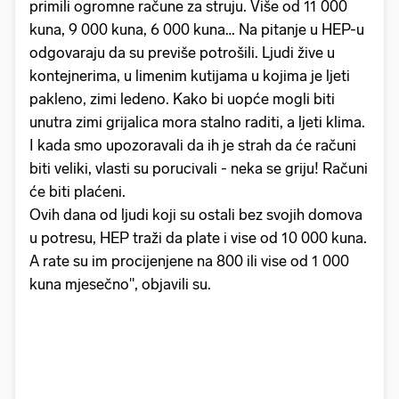
primili ogromne račune za struju. Više od 11 000
kuna, 9 000 kuna, 6 000 kuna… Na pitanje u HEP-u
odgovaraju da su previše potrošili. Ljudi žive u
kontejnerima, u limenim kutijama u kojima je ljeti
pakleno, zimi ledeno. Kako bi uopće mogli biti
unutra zimi grijalica mora stalno raditi, a ljeti klima.
I kada smo upozoravali da ih je strah da će računi
biti veliki, vlasti su porucivali - neka se griju! Računi
će biti plaćeni.
Ovih dana od ljudi koji su ostali bez svojih domova
u potresu, HEP traži da plate i vise od 10 000 kuna.
A rate su im procijenjene na 800 ili vise od 1 000
kuna mjesečno", objavili su.