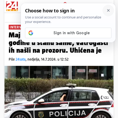
PRIJAVA
News
INTERVENIRALA POLICIJA
Majka ostavila djecu od 2 i 4
godine u stanu same, vatrogasci
ih našli na prozoru. Uhićena je
Piše
24sata
,
nedjelja, 14.7.2024. u 12:52