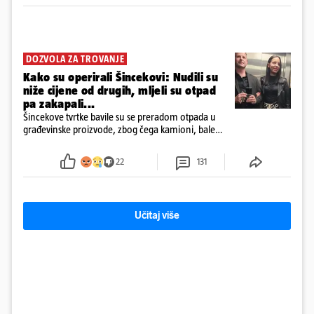
DOZVOLA ZA TROVANJE
Kako su operirali Šincekovi: Nudili su
niže cijene od drugih, mljeli su otpad
pa zakapali...
Šincekove tvrtke bavile su se preradom otpada u
građevinske proizvode, zbog čega kamioni, bale
plastike i samljeveni materijal dugo nisu izazivali
sumnju
22
131
Učitaj više