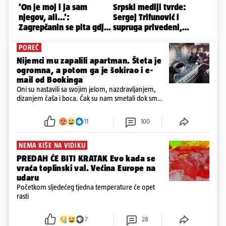
POREČ
Nijemci mu zapalili apartman. Šteta je
ogromna, a potom ga je šokirao i e-
mail od Bookinga
Oni su nastavili sa svojim jelom, nazdravljanjem,
dizanjem čaša i boca. Čak su nam smetali dok smo
u panici kupili crijeva kako bismo pokušali ugasiti
požar, rekao je vlasnik
11
100
NEMA KIŠE NA VIDIKU
PREDAH ĆE BITI KRATAK Evo kada se
vraća toplinski val. Većina Europe na
udaru
Početkom sljedećeg tjedna temperature će opet
rasti
7
28