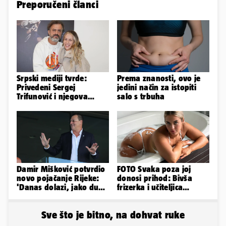
Preporučeni članci
Srpski mediji tvrde:
Prema znanosti, ovo je
Privedeni Sergej
jedini način za istopiti
Trifunović i njegova
salo s trbuha
supruga, izazvali su
incident
Damir Mišković potvrdio
FOTO Svaka poza joj
novo pojačanje Rijeke:
donosi prihod: Bivša
'Danas dolazi, jako dugo
frizerka i učiteljica
smo ga skautirali'
oblinama je zapalila
Instagram
Sve što je bitno, na dohvat ruke