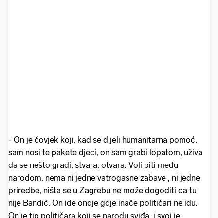
- On je čovjek koji, kad se dijeli humanitarna pomoć,
sam nosi te pakete djeci, on sam grabi lopatom, uživa
da se nešto gradi, stvara, otvara. Voli biti među
narodom, nema ni jedne vatrogasne zabave , ni jedne
priredbe, ništa se u Zagrebu ne može dogoditi da tu
nije Bandić. On ide ondje gdje inače političari ne idu.
On je tip političara koji se narodu sviđa, i svoj je.