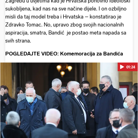
Zagrebu u uvjetima kad je Hrvatska ponovno ideološki
sukobljena, kad nas na sve načine dijele. I on ozbiljno
misli da taj model treba i Hrvatska – konstatirao je
Zdravko Tomac. No, upravo zbog svojih nacionalnih
aspiracija, smatra, Bandić je postao meta napada sa
svih strana.
POGLEDAJTE VIDEO: Komemoracija za Bandića
01:24
Pokretanje videa...