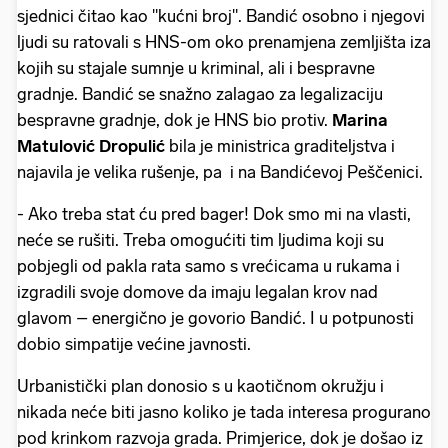
sjednici čitao kao "kućni broj". Bandić osobno i njegovi
ljudi su ratovali s HNS-om oko prenamjena zemljišta iza
kojih su stajale sumnje u kriminal, ali i bespravne
gradnje. Bandić se snažno zalagao za legalizaciju
bespravne gradnje, dok je HNS bio protiv.
Marina
Matulović Dropulić
bila je ministrica graditeljstva i
najavila je velika rušenje, pa i na Bandićevoj Peščenici.
- Ako treba stat ću pred bager! Dok smo mi na vlasti,
neće se rušiti. Treba omogućiti tim ljudima koji su
pobjegli od pakla rata samo s vrećicama u rukama i
izgradili svoje domove da imaju legalan krov nad
glavom – energično je govorio Bandić. I u potpunosti
dobio simpatije većine javnosti.
Urbanistički plan donosio s u kaotičnom okružju i
nikada neće biti jasno koliko je tada interesa progurano
pod krinkom razvoja grada. Primjerice, dok je došao iz