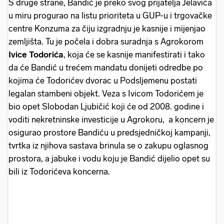
S druge strane, Bandić je preko svog prijatelja Jelavića
u miru progurao na listu prioriteta u GUP-u i trgovačke
centre Konzuma za čiju izgradnju je kasnije i mijenjao
zemljišta. Tu je počela i dobra suradnja s Agrokorom
Ivice Todorića
, koja će se kasnije manifestirati i tako
da će Bandić u trećem mandatu donijeti odredbe po
kojima će Todorićev dvorac u Podsljemenu postati
legalan stambeni objekt. Veza s Ivicom Todorićem je
bio opet Slobodan Ljubičić koji će od 2008. godine i
voditi nekretninske investicije u Agrokoru, a koncern je
osigurao prostore Bandiću u predsjedničkoj kampanji,
tvrtka iz njihova sastava brinula se o zakupu oglasnog
prostora, a jabuke i vodu koju je Bandić dijelio opet su
bili iz Todorićeva koncerna.