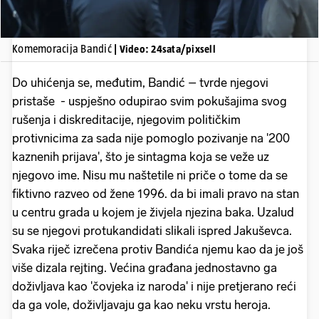
Komemoracija Bandić
| Video: 24sata/pixsell
Do uhićenja se, međutim, Bandić – tvrde njegovi
pristaše - uspješno odupirao svim pokušajima svog
rušenja i diskreditacije, njegovim političkim
protivnicima za sada nije pomoglo pozivanje na '200
kaznenih prijava', što je sintagma koja se veže uz
njegovo ime. Nisu mu naštetile ni priče o tome da se
fiktivno razveo od žene 1996. da bi imali pravo na stan
u centru grada u kojem je živjela njezina baka. Uzalud
su se njegovi protukandidati slikali ispred Jakuševca.
Svaka riječ izrečena protiv Bandića njemu kao da je još
više dizala rejting. Većina građana jednostavno ga
doživljava kao 'čovjeka iz naroda' i nije pretjerano reći
da ga vole, doživljavaju ga kao neku vrstu heroja.