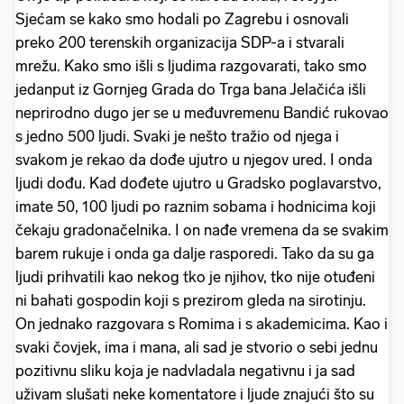
Sjećam se kako smo hodali po Zagrebu i osnovali
preko 200 terenskih organizacija SDP-a i stvarali
mrežu. Kako smo išli s ljudima razgovarati, tako smo
jedanput iz Gornjeg Grada do Trga bana Jelačića išli
neprirodno dugo jer se u međuvremenu Bandić rukovao
s jedno 500 ljudi. Svaki je nešto tražio od njega i
svakom je rekao da dođe ujutro u njegov ured. I onda
ljudi dođu. Kad dođete ujutro u Gradsko poglavarstvo,
imate 50, 100 ljudi po raznim sobama i hodnicima koji
čekaju gradonačelnika. I on nađe vremena da se svakim
barem rukuje i onda ga dalje rasporedi. Tako da su ga
ljudi prihvatili kao nekog tko je njihov, tko nije otuđeni
ni bahati gospodin koji s prezirom gleda na sirotinju.
On jednako razgovara s Romima i s akademicima. Kao i
svaki čovjek, ima i mana, ali sad je stvorio o sebi jednu
pozitivnu sliku koja je nadvladala negativnu i ja sad
uživam slušati neke komentatore i ljude znajući što su