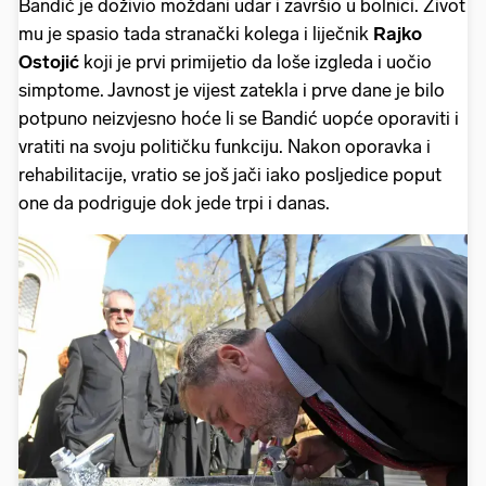
Bandić je doživio moždani udar i završio u bolnici. Život
mu je spasio tada stranački kolega i liječnik
Rajko
Ostojić
koji je prvi primijetio da loše izgleda i uočio
simptome. Javnost je vijest zatekla i prve dane je bilo
potpuno neizvjesno hoće li se Bandić uopće oporaviti i
vratiti na svoju političku funkciju. Nakon oporavka i
rehabilitacije, vratio se još jači iako posljedice poput
one da podriguje dok jede trpi i danas.