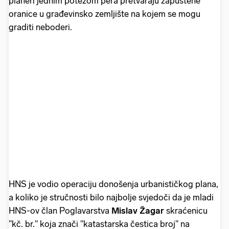
planeri jednim potezom pera pretvaraju zapuštene
oranice u građevinsko zemljište na kojem se mogu
graditi neboderi.
HNS je vodio operaciju donošenja urbanističkog plana,
a koliko je stručnosti bilo najbolje svjedoči da je mladi
HNS-ov član Poglavarstva
Mislav Žagar
skraćenicu
"kč. br." koja znači "katastarska čestica broj" na