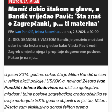
FELJTON: JA, MILAN
Mamić dobio štakom u glavu, a
Bandić vrijeđao Pavić: 'Šta znaš
o Zagrepčanki, p... ti materina'
Piše
Ivan Pandžić, Jelena Badovinac
,
utorak, 2.3.2021. u 20:00
4. DIO: SKANDAL S VLASTOM Bandić je preživio moždani
udar i onda teška srca gledao kako Vlasta Pavić vodi
Zagreb umjesto njega i propituje dogovorene poslove.
Pukao je na nju...
U jesen 2014. godine, nakon što je Milan Bandić uhićen
u velikoj akciji policije i USKOK-a, novinari 24sata
Ivan
Pandžić
i
Jelena Badovinac
istražili su djetinjstvo,
mladost i tajne poslove zagrebačkog gradonačelnika te
svoje materijale 2015. godine objavili u knjizi 'Ja, Milan'.
24sata vam ekskluzivno donosi feljton prema