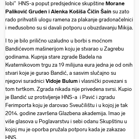
lobi" HNS-a poput predsjednice skupštine
Morane
Paliković Gruden i Alenka Košiša Čičin Šain
su zato
rado prihvatili ulogu ramena za plakanje gradonačelnici
i međusobno su si davali potporu u obuzdavanju Mikija.
I to je bilo prilično uzaludno u borbi s moćnom
Bandićevom mašinerijom koju je stvarao u Zagrebu
godinama. Kupnja stare zgrade Badela na
Kvaternikovom trgu za 19 milijuna eura jedna je od onih
stvari koje je gurao Bandić, a sasvim slučajno su
njegovi suradnici
Vidoje Bulum
i vlasnički povezani s
tom tvrtkom. Zgrada nikada nije privedena svrsi. Kupio
je Bandić uz protivljenje HNS-a i Pavić i zgradu
Ferimporta koju je darovao Sveučilištu i u kojoj je tak
2014. godine završena Glazbena akademija. Imao je
više glasova u Poglavarstvu i sebi odanu Skupštinu u
kojoj mu je oporba pružala potporu kada je zakazao
HNS.