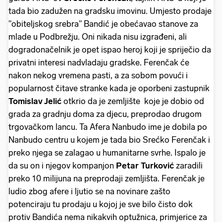
tada bio zadužen na gradsku imovinu. Umjesto prodaje
"obiteljskog srebra" Bandić je obećavao stanove za
mlade u Podbrežju. Oni nikada nisu izgrađeni, ali
dogradonačelnik je opet ispao heroj koji je spriječio da
privatni interesi nadvladaju gradske. Ferenčak će
nakon nekog vremena pasti, a za sobom povući i
popularnost čitave stranke kada je oporbeni zastupnik
Tomislav Jelić
otkrio da je zemljište koje je dobio od
grada za gradnju doma za djecu, preprodao drugom
trgovačkom lancu. Ta Afera Nanbudo ime je dobila po
Nanbudo centru u kojem je tada bio Srećko Ferenčak i
preko njega se zalagao u humanitarne svrhe. Ispalo je
da su on i njegov kompanjon
Petar Turković
zaradili
preko 10 milijuna na preprodaji zemljišta. Ferenčak je
ludio zbog afere i ljutio se na novinare zašto
potenciraju tu prodaju u kojoj je sve bilo čisto dok
protiv Bandića nema nikakvih optužnica, primjerice za