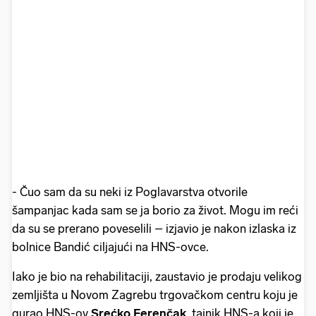
- Čuo sam da su neki iz Poglavarstva otvorile
šampanjac kada sam se ja borio za život. Mogu im reći
da su se prerano poveselili – izjavio je nakon izlaska iz
bolnice Bandić ciljajući na HNS-ovce.
Iako je bio na rehabilitaciji, zaustavio je prodaju velikog
zemljišta u Novom Zagrebu trgovačkom centru koju je
gurao HNS-ov
Srećko Ferenčak
, tajnik HNS-a koji je