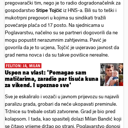
pregovarački tim, nego je to radio dogradonačelnik za
gospodarstvo
Stipe Tojčić
iz HNS-a. Bili su to teški i
mukotrpni pregovori u kojima su sindikati tražili
povećanje plaća od 17 posto. Na sjednicama u
Poglavarstvu, načelno su se partneri dogovorili da ne
mogu popustit nerazumnim zahtjevima. Pavić je
govorila da je to ucjena, Tojčić je uvjeravao javnost da
grad nema novca i da su takve povišice nerealne.
FELJTON: JA, MILAN
Uspon na vlast: 'Pomagao sam
matičarima, zaradio par tisuća kuna
za vikend. I upoznao sve'
Sve je eskaliralo i vozači u javnom prijevozu su najavili
paralizu grada, grobari da neće ukopavati preminule.
Tržnice su trebale ostati zatvorene. Grad je bio pred
kolapsom. I tada, kao spasitelj dolazi Milan Bandić koji
se čitavo vrijeme držao po strani. Poglavarstvo donosi