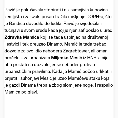
Pavić je pokušavala stopirati i niz sumnjivih kupovina
zemljišta i za svaki posao tražila mišljenje DORH-a, što
je Bandića dovodilo do ludila. Pavić je svjedočila i
tučnjavi u svom uredu kada joj je njen šef poslao u ured
Zdravka Mamića
koji se tada uspinjao na društvenoj
ljestvici i tek preuzeo Dinamo. Mamić je tada trebao
dozvole za svoj dio nebodera Zagrebtower, ali omanji
pročelnik za urbanizam
Miljenko Mesić
iz HNS-a nije
htio pristati na dozvole jer se neboder protivio
urbanističkim pravilima. Kada je Mamić počeo urlikati i
prijetiti, suhonjavi Mesić je uzeo Mamićevu štaku koja
je gazdi Dinama trebala zbog slomljene noge. I raspalio
Mamića po glavi.