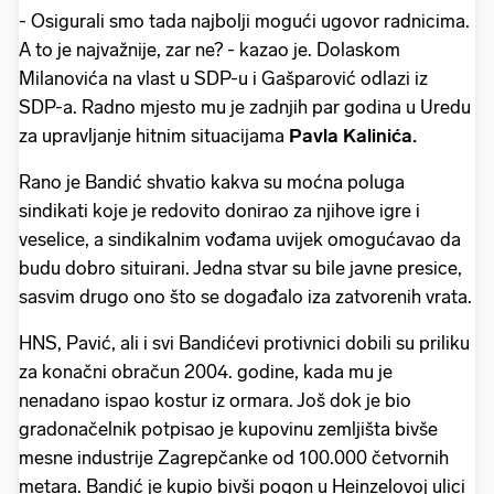
- Osigurali smo tada najbolji mogući ugovor radnicima.
A to je najvažnije, zar ne? - kazao je. Dolaskom
Milanovića na vlast u SDP-u i Gašparović odlazi iz
SDP-a. Radno mjesto mu je zadnjih par godina u Uredu
za upravljanje hitnim situacijama
Pavla Kalinića.
Rano je Bandić shvatio kakva su moćna poluga
sindikati koje je redovito donirao za njihove igre i
veselice, a sindikalnim vođama uvijek omogućavao da
budu dobro situirani. Jedna stvar su bile javne presice,
sasvim drugo ono što se događalo iza zatvorenih vrata.
HNS, Pavić, ali i svi Bandićevi protivnici dobili su priliku
za konačni obračun 2004. godine, kada mu je
nenadano ispao kostur iz ormara. Još dok je bio
gradonačelnik potpisao je kupovinu zemljišta bivše
mesne industrije Zagrepčanke od 100.000 četvornih
metara. Bandić je kupio bivši pogon u Heinzelovoj ulici