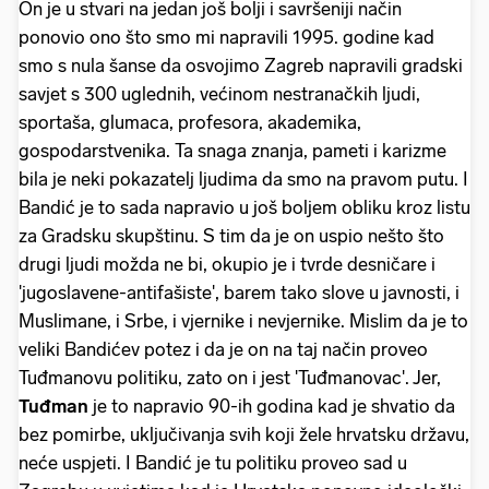
On je u stvari na jedan još bolji i savršeniji način
ponovio ono što smo mi napravili 1995. godine kad
smo s nula šanse da osvojimo Zagreb napravili gradski
savjet s 300 uglednih, većinom nestranačkih ljudi,
sportaša, glumaca, profesora, akademika,
gospodarstvenika. Ta snaga znanja, pameti i karizme
bila je neki pokazatelj ljudima da smo na pravom putu. I
Bandić je to sada napravio u još boljem obliku kroz listu
za Gradsku skupštinu. S tim da je on uspio nešto što
drugi ljudi možda ne bi, okupio je i tvrde desničare i
'jugoslavene-antifašiste', barem tako slove u javnosti, i
Muslimane, i Srbe, i vjernike i nevjernike. Mislim da je to
veliki Bandićev potez i da je on na taj način proveo
Tuđmanovu politiku, zato on i jest 'Tuđmanovac'. Jer,
Tuđman
je to napravio 90-ih godina kad je shvatio da
bez pomirbe, uključivanja svih koji žele hrvatsku državu,
neće uspjeti. I Bandić je tu politiku proveo sad u