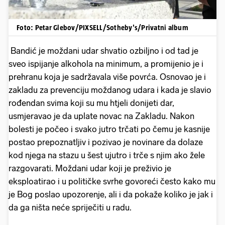
Foto: Petar Glebov/PIXSELL/Sotheby's/Privatni album
Bandić je moždani udar shvatio ozbiljno i od tad je
sveo ispijanje alkohola na minimum, a promijenio je i
prehranu koja je sadržavala više povrća. Osnovao je i
zakladu za prevenciju moždanog udara i kada je slavio
rođendan svima koji su mu htjeli donijeti dar,
usmjeravao je da uplate novac na Zakladu. Nakon
bolesti je počeo i svako jutro trčati po čemu je kasnije
postao prepoznatljiv i pozivao je novinare da dolaze
kod njega na stazu u šest ujutro i trče s njim ako žele
razgovarati. Moždani udar koji je preživio je
eksploatirao i u političke svrhe govoreći često kako mu
je Bog poslao upozorenje, ali i da pokaže koliko je jak i
da ga ništa neće spriječiti u radu.