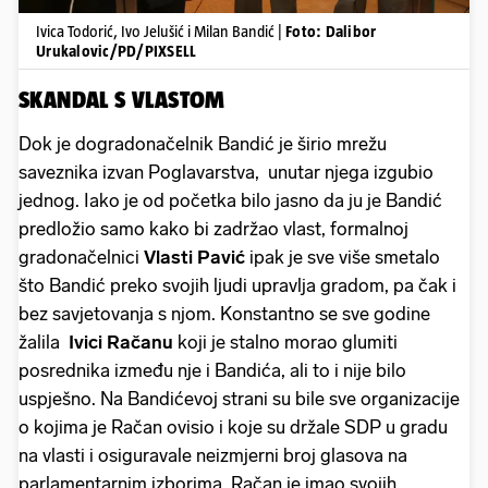
Ivica Todorić, Ivo Jelušić i Milan Bandić |
Foto: Dalibor
Urukalovic/PD/PIXSELL
SKANDAL S VLASTOM
Dok je dogradonačelnik Bandić je širio mrežu
saveznika izvan Poglavarstva, unutar njega izgubio
jednog. Iako je od početka bilo jasno da ju je Bandić
predložio samo kako bi zadržao vlast, formalnoj
gradonačelnici
Vlasti Pavić
ipak je sve više smetalo
što Bandić preko svojih ljudi upravlja gradom, pa čak i
bez savjetovanja s njom. Konstantno se sve godine
žalila
Ivici Račanu
koji je stalno morao glumiti
posrednika između nje i Bandića, ali to i nije bilo
uspješno. Na Bandićevoj strani su bile sve organizacije
o kojima je Račan ovisio i koje su držale SDP u gradu
na vlasti i osiguravale neizmjerni broj glasova na
parlamentarnim izborima. Račan je imao svojih