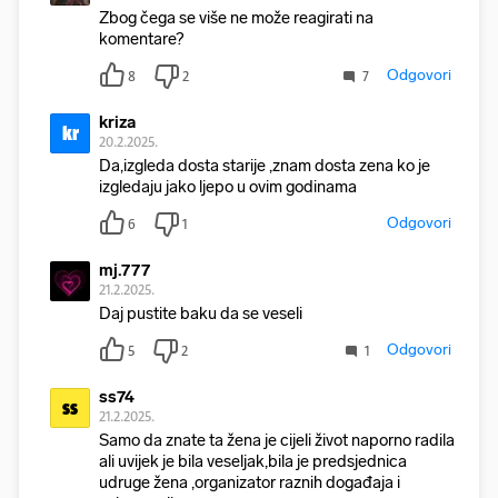
Zbog čega se više ne može reagirati na
komentare?
Odgovori
8
2
7
kriza
kr
20.2.2025.
Da,izgleda dosta starije ,znam dosta zena ko je
izgledaju jako ljepo u ovim godinama
Odgovori
6
1
mj.777
21.2.2025.
Daj pustite baku da se veseli
Odgovori
5
2
1
ss74
ss
21.2.2025.
Samo da znate ta žena je cijeli život naporno radila
ali uvijek je bila veseljak,bila je predsjednica
udruge žena ,organizator raznih događaja i