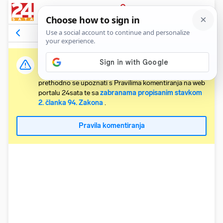
PRIJAVA
Komentari
23
Relevantni
Važna obavijest:
Svaki korisnik koji želi komentirati članke obvezan je
prethodno se upoznati s Pravilima komentiranja na web
portalu 24sata te sa
zabranama propisanim stavkom
2. članka 94. Zakona
.
Pravila komentiranja