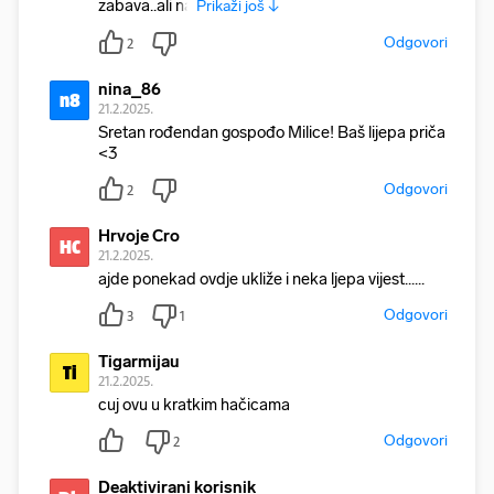
zabava..ali na
Prikaži još ↓
Odgovori
2
nina_86
n8
21.2.2025.
Sretan rođendan gospođo Milice! Baš lijepa priča
<3
Odgovori
2
Hrvoje Cro
HC
21.2.2025.
ajde ponekad ovdje ukliže i neka ljepa vijest......
Odgovori
3
1
Tigarmijau
Ti
21.2.2025.
cuj ovu u kratkim hačicama
Odgovori
2
Deaktivirani korisnik