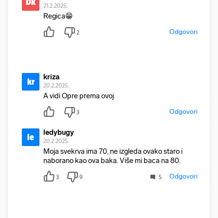
Dk
21.2.2025.
Regica😁
Odgovori
2
kriza
kr
20.2.2025.
A vidi Opre prema ovoj
Odgovori
3
ledybugy
le
20.2.2025.
Moja svekrva ima 70, ne izgleda ovako staro i
naborano kao ova baka. Više mi baca na 80.
Odgovori
3
9
5