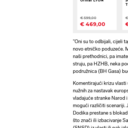
"Oni su to odbijali, cijeli
novo etničko poduzeće. Mi 
naši prethodnici, pa imat
struju, pa HZHB, neka po
podružnica (BH Gasa) bude
Komentirajući krizu vlast
nužnih za nastavak europsk
vladajuće stranke Narod i
mogući različiti scenariji.
Dodika prestane s blokada
što znači ili izbacivanje 
(SNSD) iz vlasti ili pak i