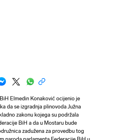
 BiH Elmedin Konaković ocijenio je
ka da se izgradnja plinovoda Južna
sukladno zakonu kojega su podržala
eracije BiH a da u Mostaru bude
odružnica zadužena za provedbu tog
om naroda parlamenta Federacije BiH u