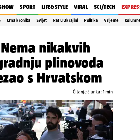
SHOW
SPORT
LIFE&STYLE
VIRAL
SCI/TECH
EXPRES
e
Crna kronika
Svijet
Rat u Ukrajini
Politika
Vrijeme
Kolumn
: Nema nikakvih
gradnju plinovoda
vezao s Hrvatskom
Čitanje članka: 1 min