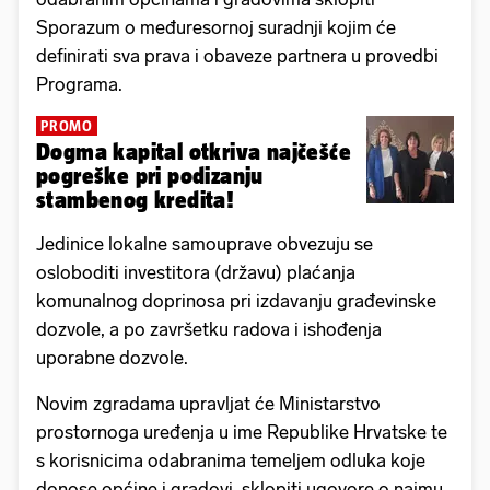
Sporazum o međuresornoj suradnji kojim će
definirati sva prava i obaveze partnera u provedbi
Programa.
PROMO
Dogma kapital otkriva najčešće
pogreške pri podizanju
stambenog kredita!
Jedinice lokalne samouprave obvezuju se
osloboditi investitora (državu) plaćanja
komunalnog doprinosa pri izdavanju građevinske
dozvole, a po završetku radova i ishođenja
uporabne dozvole.
Novim zgradama upravljat će Ministarstvo
prostornoga uređenja u ime Republike Hrvatske te
s korisnicima odabranima temeljem odluka koje
donose općine i gradovi, sklopiti ugovore o najmu