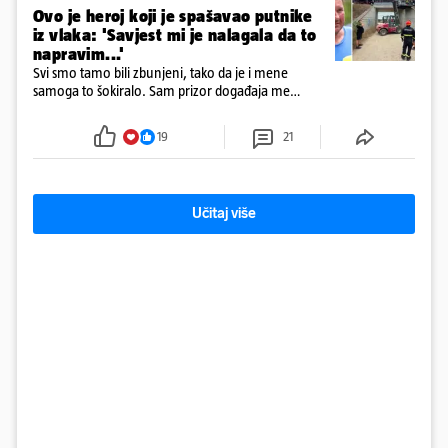
Ovo je heroj koji je spašavao putnike
iz vlaka: 'Savjest mi je nalagala da to
napravim...'
Svi smo tamo bili zbunjeni, tako da je i mene
samoga to šokiralo. Sam prizor događaja me
šokirao kada sam vidio, rekao je Božidar Zrinski
19
21
Učitaj više