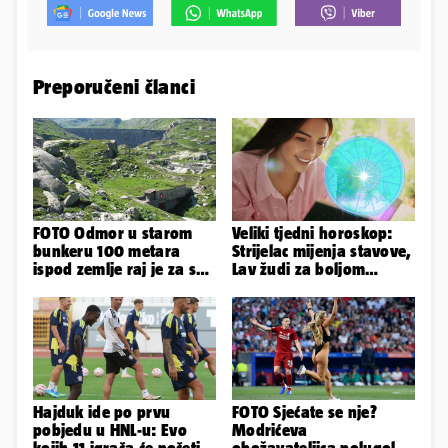
Preporučeni članci
FOTO Odmor u starom
Veliki tjedni horoskop:
bunkeru 100 metara
Strijelac mijenja stavove,
ispod zemlje raj je za sva
Lav žudi za boljom
vaša osjetila
plaćom, Bik je rastresen
Hajduk ide po prvu
FOTO Sjećate se nje?
pobjedu u HNL-u: Evo
Modrićeva