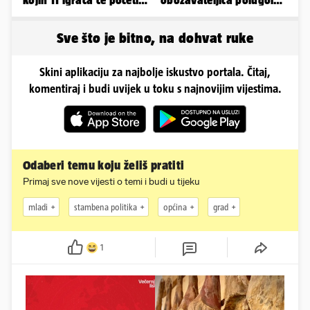
kojih 11 igrača će početi
obožavateljica polugola
protiv Istre na Poljudu
uletjela na finale LP. Evo
što radi danas
Sve što je bitno, na dohvat ruke
Skini aplikaciju za najbolje iskustvo portala. Čitaj,
komentiraj i budi uvijek u toku s najnovijim vijestima.
Odaberi temu koju želiš pratiti
Primaj sve nove vijesti o temi i budi u tijeku
mladi
stambena politika
općina
grad
1