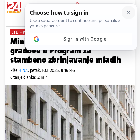
PRIJAVA
News
Komentari
0
CILJ - PRIUŠTIVO STANOVANJE
Ministarstvo poziva općine i
gradove u Program za
stambeno zbrinjavanje mladih
Piše
HINA
,
petak, 10.1.2025. u 16:46
Čitanje članka: 2 min