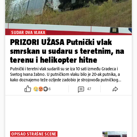
SUDAR DVA VLAKA
PRIZORI UŽASA Putnički vlak
smrskan u sudaru s teretnim, na
terenu i helikopter hitne
Putnički i teretni vlak sudarili su se iza 10 sati između Gradeca i
Svetog Ivana žabno. U putničkom vlaku bilo je 20-ak putnika, a
kako doznajemo teže ozljede zadobio je strojovođa putničkog
vlaka. Zatvoren je promet, a fotoreporteri Prigorskog objavili su
6
47
prve snimke s mjesta sudara
OPISAO STRAŠNE SCENE