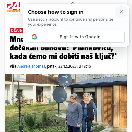
PRIJAVA
News
Komentari
99
OČAJNI MJEŠTANI
Mnogi ljudi na Baniji i dalje nisu
dočekali obnovu: 'Plenkoviću,
kada ćemo mi dobiti naš ključ?'
Piše
Andreja Thomas
,
petak, 22.12.2023. u 18:15