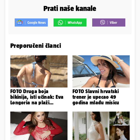
Prati naše kanale
Preporučeni članci
FOTO Druga boja
FOTO Slavni hrvatski
bikinija, isti učinak: Eva
trener je upecao 49
Longoria na plaži
godina mlađu misicu
pipkala svoje zanosne
obline