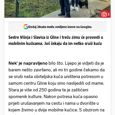
2
Dodaj 24sata među omiljene izvore na Googleu
Sestre Višnja i Slavica iz Gline i treću zimu će provesti u
mobilnim kućicama. Još čekaju da im netko sruši kuću
Nek' je napravljeno
bilo što. Lijepo je vidjeti da je
barem nešto završeno, ali mi tri godine čekamo da
se sruši naša obiteljska kuća uništena potresom u
samom centru Gline koju smo naslijedili od mame.
Stara je više od 250 godina te je zaštićeni
spomenik kulture. Nakon potresa kuća opasno
prijeti urušavanjem na cestu i nama u dvorište u
kojem živimo u dvije mobilne kućice. S obzirom na