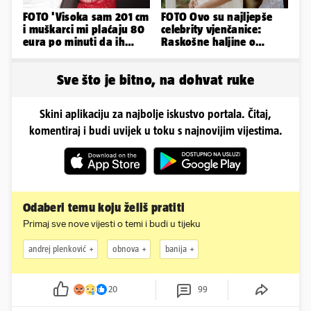
FOTO 'Visoka sam 201 cm
FOTO Ovo su najljepše
i muškarci mi plaćaju 80
celebrity vjenčanice:
eura po minuti da ih
Raskošne haljine o
pokorim riječima'
kojima je pričao cijeli
svijet
Sve što je bitno, na dohvat ruke
Skini aplikaciju za najbolje iskustvo portala. Čitaj,
komentiraj i budi uvijek u toku s najnovijim vijestima.
Odaberi temu koju želiš pratiti
Primaj sve nove vijesti o temi i budi u tijeku
andrej plenković
obnova
banija
20
99