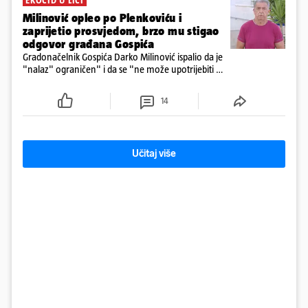
Milinović opleo po Plenkoviću i
zaprijetio prosvjedom, brzo mu stigao
odgovor građana Gospića
Gradonačelnik Gospića Darko Milinović ispalio da je
"nalaz" ograničen" i da se "ne može upotrijebiti za
sudske sporove". Građani Gospića ga podsjetili da
ga je naručio Uskok i da je dio spisa
14
Učitaj više