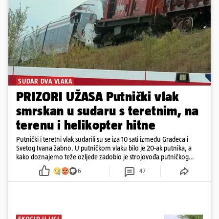
SUDAR DVA VLAKA
PRIZORI UŽASA Putnički vlak
smrskan u sudaru s teretnim, na
terenu i helikopter hitne
Putnički i teretni vlak sudarili su se iza 10 sati između Gradeca i
Svetog Ivana žabno. U putničkom vlaku bilo je 20-ak putnika, a
kako doznajemo teže ozljede zadobio je strojovođa putničkog
vlaka. Zatvoren je promet, a fotoreporteri Prigorskog objavili su
6
47
prve snimke s mjesta sudara
EKOCID U LICI