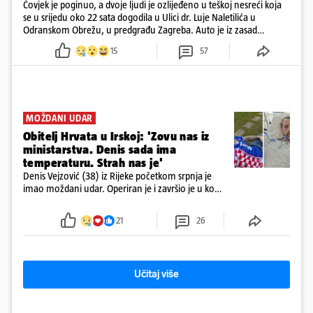
Čovjek je poginuo, a dvoje ljudi je ozlijeđeno u teškoj nesreći koja
se u srijedu oko 22 sata dogodila u Ulici dr. Luje Naletilića u
Odranskom Obrežu, u predgrađu Zagreba. Auto je iz zasad
neutvrđenih razloga sletio s kolnika, a od siline udara vozilo se
15
57
prepolovilo.
MOŽDANI UDAR
Obitelj Hrvata u Irskoj: 'Zovu nas iz
ministarstva. Denis sada ima
temperaturu. Strah nas je'
Denis Vejzović (38) iz Rijeke početkom srpnja je
imao moždani udar. Operiran je i završio je u komi.
Obitelj ga želi prebaciti u Hrvatsku, kažu kako
tamošnji liječnici ne vjeruju u oporavak: 'Imamo
21
26
72 sata'
Učitaj više