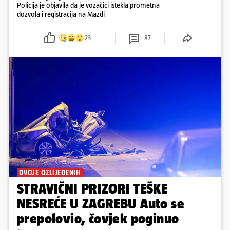
Policija je objavila da je vozačici istekla prometna
dozvola i registracija na Mazdi
23
87
DVOJE OZLIJEĐENIH
STRAVIČNI PRIZORI TEŠKE
NESREĆE U ZAGREBU Auto se
prepolovio, čovjek poginuo