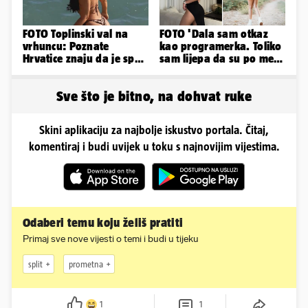
FOTO Toplinski val na
FOTO 'Dala sam otkaz
vrhuncu: Poznate
kao programerka. Toliko
Hrvatice znaju da je spas
sam lijepa da su po meni
u minijaturnom bikiniju
napravili lutku'
Sve što je bitno, na dohvat ruke
Skini aplikaciju za najbolje iskustvo portala. Čitaj,
komentiraj i budi uvijek u toku s najnovijim vijestima.
Odaberi temu koju želiš pratiti
Primaj sve nove vijesti o temi i budi u tijeku
split
prometna
1
1