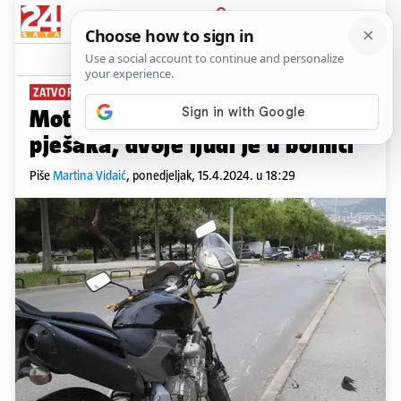
PRIJAVA
News
Komentari
1
ZATVORILI CESTU
Motociklist u Splitu naletio na
pješaka, dvoje ljudi je u bolnici
Piše
Martina Vidaić
,
ponedjeljak, 15.4.2024. u 18:29