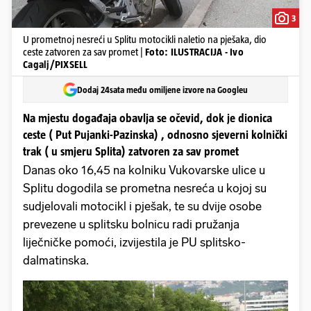
3
U prometnoj nesreći u Splitu motocikli naletio na pješaka, dio
ceste zatvoren za sav promet |
Foto: ILUSTRACIJA - Ivo
Cagalj/PIXSELL
Dodaj 24sata među omiljene izvore na Googleu
Na mjestu događaja obavlja se očevid, dok je dionica
ceste ( Put Pujanki-Pazinska) , odnosno sjeverni kolnički
trak ( u smjeru Splita) zatvoren za sav promet
Danas oko 16,45 na kolniku Vukovarske ulice u
Splitu dogodila se prometna nesreća u kojoj su
sudjelovali motocikl i pješak, te su dvije osobe
prevezene u splitsku bolnicu radi pružanja
liječničke pomoći, izvijestila je PU splitsko-
dalmatinska.