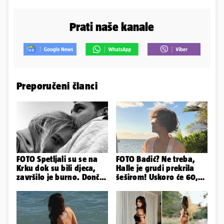
Prati naše kanale
Preporučeni članci
FOTO Spetljali su se na
FOTO Badić? Ne treba,
Krku dok su bili djeca,
Halle je grudi prekrila
završilo je burno. Dončić
šeširom! Uskoro će 60,
i Anamaria u novoj fazi
ljetuje u golim izdanjima