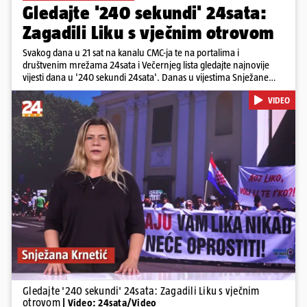
Gledajte '240 sekundi' 24sata:
Zagadili Liku s vječnim otrovom
Svakog dana u 21 sat na kanalu CMC-ja te na portalima i
društvenim mrežama 24sata i Večernjeg lista gledajte najnovije
vijesti dana u '240 sekundi 24sata'. Danas u vijestima Snježane
Krnetić: Lika teško zagađena s 37.000 tona opasnog otpada, Troje
VIDEO
poginulih u nesreći u Zagrebu, Uhićen načelnik Svetog Ivana
Žabna, Borba za život Denisa Vejzovića, Krajaču režu ovlasti: Slijedi
otkaz...
Pokretanje videa...
Gledajte '240 sekundi' 24sata: Zagadili Liku s vječnim
otrovom
| Video: 24sata/Video