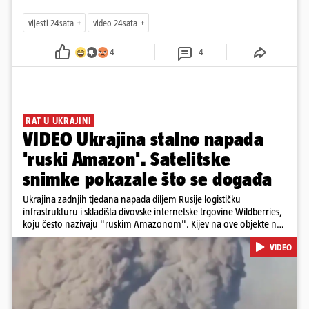
vijesti 24sata
video 24sata
4
4
RAT U UKRAJINI
VIDEO Ukrajina stalno napada
'ruski Amazon'. Satelitske
snimke pokazale što se događa
Ukrajina zadnjih tjedana napada diljem Rusije logističku
infrastrukturu i skladišta divovske internetske trgovine Wildberries,
koju često nazivaju "ruskim Amazonom". Kijev na ove objekte ne
gleda samo kao na obična trgovačka skladišta, već tvrdi da ih ruske
VIDEO
snage koriste i za vojne potrebe, odnosno za skladištenje i
distribuciju dijelova za dronove i druge opreme koja se koristi u
ratu. S druge strane, napadi služe i kao izravan odgovor na ruska
bombardiranja ukrajinske poštanske i logističke infrastrukture te
kao način da se ekonomske posljedice rata prenesu dublje na ruski