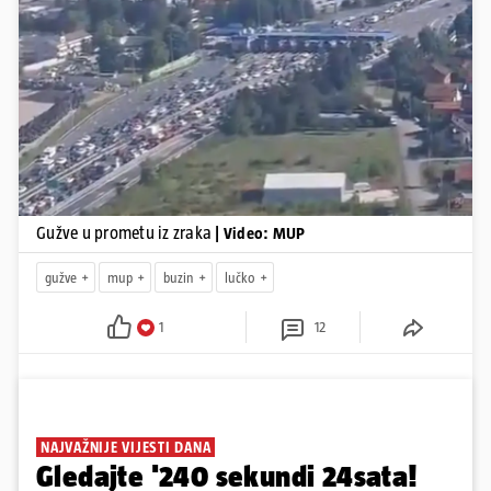
Pokretanje videa...
Gužve u prometu iz zraka
| Video: MUP
gužve
mup
buzin
lučko
1
12
NAJVAŽNIJE VIJESTI DANA
Gledajte '240 sekundi 24sata!