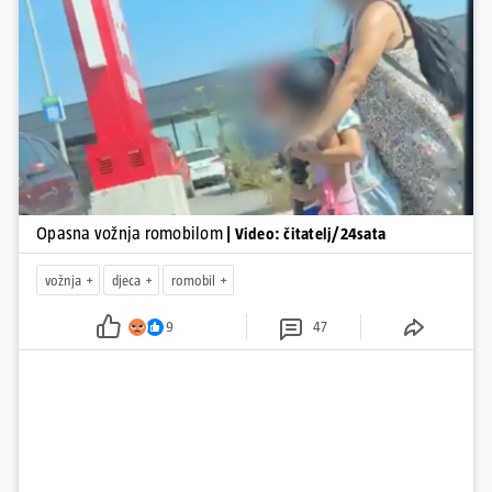
Pokretanje videa...
Opasna vožnja romobilom
| Video: čitatelj/24sata
vožnja
djeca
romobil
9
47