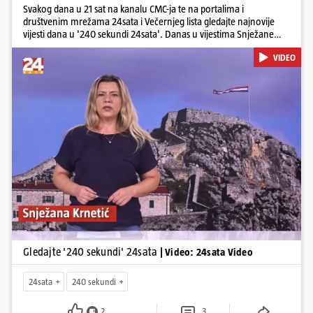
Svakog dana u 21 sat na kanalu CMC-ja te na portalima i
društvenim mrežama 24sata i Večernjeg lista gledajte najnovije
vijesti dana u '240 sekundi 24sata'. Danas u vijestima Snježane
Krnetić: Hrvatska je obilježila 31. obljetnicu Oluje, a pažnju je
VIDEO
privuklo ignoriranje predsjednika Zorana Milanovića i premijera
Andreja Plenkovića u Kninu. Donosimo i detalje o većim
braniteljskim mirovinama, apelu obitelji Hrvata u komi u Irskoj,
upozorenjima nakon nove tragedije na električnom romobilu te
smanjenju proizvodnje u nuklearnoj elektrani Krško.
Pokretanje videa...
Gledajte '240 sekundi' 24sata
| Video: 24sata Video
24sata
240 sekundi
2
3