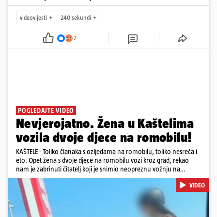
videovijesti
240 sekundi
2
POGLEDAJTE VIDEO
Nevjerojatno. Žena u Kaštelima
vozila dvoje djece na romobilu!
KAŠTELE - Toliko članaka s ozljedama na romobilu, toliko nesreća i
eto. Opet žena s dvoje djece na romobilu vozi kroz grad, rekao
nam je zabrinuti čitatelj koji je snimio neopreznu vožnju na
romobilu u četvrtak prijepodne kroz Kaštele. Podsjetimo, mjesec i
VIDEO
pol od smrti dječaka (14) u Metkoviću, pad s električnog romobila
odnio je još jedan mladi život. Unatoč naporima liječnika KBC-a
Zagreb, u ponedjeljak maloljetnik je podlegao ozljedama
zadobivenima u padu s romobila.