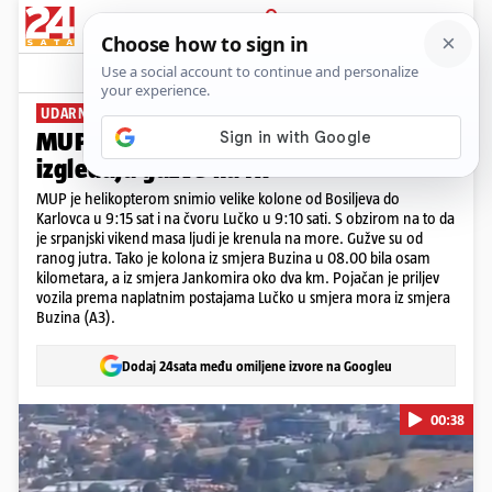
PRIJAVA
News
Komentari
12
UDARNI VIKEND
MUP objavio snimke: Ovako iz zraka
izgledaju gužve na A1
MUP je helikopterom snimio velike kolone od Bosiljeva do
Karlovca u 9:15 sat i na čvoru Lučko u 9:10 sati. S obzirom na to da
je srpanjski vikend masa ljudi je krenula na more. Gužve su od
ranog jutra. Tako je kolona iz smjera Buzina u 08.00 bila osam
kilometara, a iz smjera Jankomira oko dva km. Pojačan je priljev
vozila prema naplatnim postajama Lučko u smjera mora iz smjera
Buzina (A3).
Dodaj 24sata među omiljene izvore na Googleu
00:38