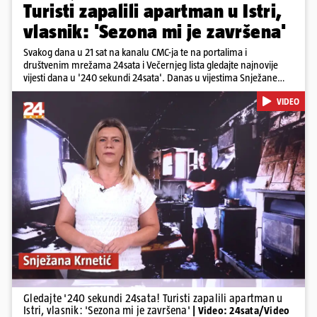
Turisti zapalili apartman u Istri,
vlasnik: 'Sezona mi je završena'
Svakog dana u 21 sat na kanalu CMC-ja te na portalima i
društvenim mrežama 24sata i Večernjeg lista gledajte najnovije
vijesti dana u '240 sekundi 24sata'. Danas u vijestima Snježane
Krnetić: Turisti uništili apartman u Istri, 125 milijuna eura mogla bi
VIDEO
stajati sanacija otpada u Gospiću, u Osijeku pretukli nogometnog
suca, od utorka nove cijene goriva, rastu mirovine za 200 tisuća
branitelja...
Pokretanje videa...
Gledajte '240 sekundi 24sata! Turisti zapalili apartman u
Istri, vlasnik: 'Sezona mi je završena'
| Video: 24sata/Video