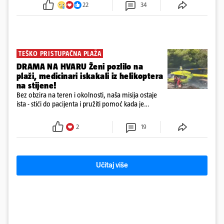
22
34
72 sata'
TEŠKO PRISTUPAČNA PLAŽA
DRAMA NA HVARU Ženi pozlilo na
plaži, medicinari iskakali iz helikoptera
na stijene!
Bez obzira na teren i okolnosti, naša misija ostaje
ista - stići do pacijenta i pružiti pomoć kada je
najpotrebnija - objavilo je Ministarstvo zdravstva na
Facebooku
2
19
Učitaj više