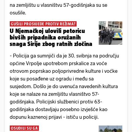
na zemljištu u vlasništvu 57-godišnjaka su se
osušile.
GUŠILI PROSVJEDE PROTIV REŽIMA?
U Njemačkoj ulovili petoricu
bivših pripadnika oružanih
snaga Sirije zbog ratnih zločina
- Policija ga sumnjiči da je 30. svibnja na području
općine Vrpolje upotrebom prskalice za voće
otrovom poprskao poljoprivredne kulture i voćke
koje su posađene uz ogradu i među sa
susjedom. Došlo je do uvenuća navedenih kultura
koje se nalaze na zemljištu vlasništvo 57-
godišnjaka. Policijski službenici protiv 63-
godišnjaka dostavljaju posebno izvješće kao
dopunu kaznenoj prijavi - ističu u policiji.
OSUDILI SU GA