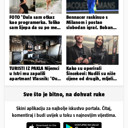
FOTO 'Dala sam otkaz
Bennacer raskinuo s
kao programerka. Toliko
Milanom i postao
sam lijepa da su po meni
slobodan igrač. Boban
napravili lutku'
ga želio zadržati u
Dinamu
TURISTI IZ PAKLA Nijemci
Kako su operirali
u Istri mu zapalili
Šincekovi: Nudili su niže
apartman! Vlasnik: 'Ovo
cijene od drugih, mljeli
je danas postala tortura'
su otpad pa zakapali...
Sve što je bitno, na dohvat ruke
Skini aplikaciju za najbolje iskustvo portala. Čitaj,
komentiraj i budi uvijek u toku s najnovijim vijestima.