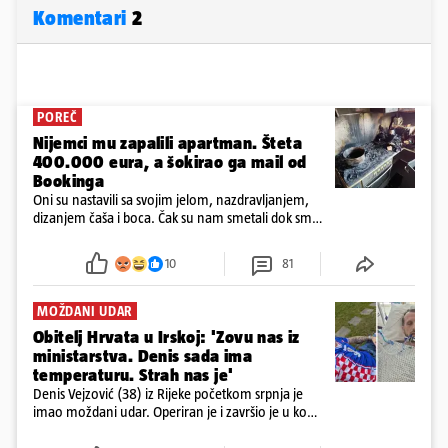
Komentari
2
POREČ
Nijemci mu zapalili apartman. Šteta
400.000 eura, a šokirao ga mail od
Bookinga
Oni su nastavili sa svojim jelom, nazdravljanjem,
dizanjem čaša i boca. Čak su nam smetali dok smo
u panici kupili crijeva kako bismo pokušali ugasiti
požar, rekao je vlasnik
10
81
MOŽDANI UDAR
Obitelj Hrvata u Irskoj: 'Zovu nas iz
ministarstva. Denis sada ima
temperaturu. Strah nas je'
Denis Vejzović (38) iz Rijeke početkom srpnja je
imao moždani udar. Operiran je i završio je u komi.
Obitelj ga želi prebaciti u Hrvatsku, kažu kako
tamošnji liječnici ne vjeruju u oporavak: 'Imamo