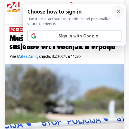
PRIJAVA
News
Komentari
2
PODIGNUTA KAZNENA PRIJAVA
Muškarac (63) otrovom uništio
susjedov vrt i voćnjak u Vrpolju
Piše
Matea Zanić
,
srijeda, 3.7.2024. u 14:50