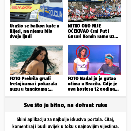
Urušio se balkon kuće u
NITKO OVO NIJE
Rijeci, na njemu bilo
OČEKIVAO Crni Put i
dvoje ljudi
Gusari Komin rame uz
rame osvojili Maraton
lađa
FOTO Prekrila grudi
FOTO Nadal ju je gutao
trešnjicama i pokazala
očima u Brazilu. Gdje je
guzu u tangicama:
ova hostesa 12 godina
Ovako ljetuje bujna
poslije i kako izgleda?
Slavonka
Sve što je bitno, na dohvat ruke
Skini aplikaciju za najbolje iskustvo portala. Čitaj,
komentiraj i budi uvijek u toku s najnovijim vijestima.