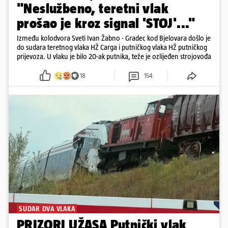
"Neslužbeno, teretni vlak
prošao je kroz signal 'STOJ'..."
Između kolodvora Sveti Ivan Žabno - Gradec kod Bjelovara došlo je
do sudara teretnog vlaka HŽ Carga i putničkog vlaka HŽ putničkog
prijevoza. U vlaku je bilo 20-ak putnika, teže je ozlijeđen strojovođa
18
154
SUDAR DVA VLAKA
PRIZORI UŽASA Putnički vlak