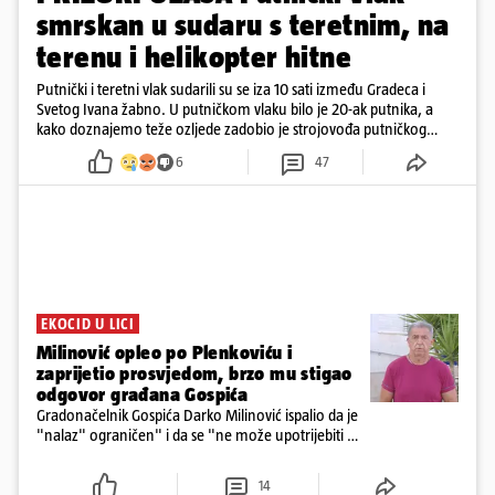
smrskan u sudaru s teretnim, na
terenu i helikopter hitne
Putnički i teretni vlak sudarili su se iza 10 sati između Gradeca i
Svetog Ivana žabno. U putničkom vlaku bilo je 20-ak putnika, a
kako doznajemo teže ozljede zadobio je strojovođa putničkog
vlaka. Zatvoren je promet, a fotoreporteri Prigorskog objavili su
6
47
prve snimke s mjesta sudara
EKOCID U LICI
Milinović opleo po Plenkoviću i
zaprijetio prosvjedom, brzo mu stigao
odgovor građana Gospića
Gradonačelnik Gospića Darko Milinović ispalio da je
"nalaz" ograničen" i da se "ne može upotrijebiti za
sudske sporove". Građani Gospića ga podsjetili da
ga je naručio Uskok i da je dio spisa
14