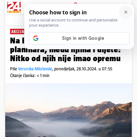
PRIJAVA
News
Komentari
2
AKCIJA SPAŠAVANJA
Na Bjelašnici spasili čak osam
planinara, među njima i dijete:
Nitko od njih nije imao opremu
Piše
Veronika Miloševski
,
ponedjeljak, 28.10.2024. u 07:55
Čitanje članka: < 1 min