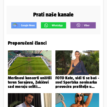
Prati naše kanale
Preporučeni članci
Merlinovi koncerti uništili
FOTO Kate, vidi ti se baš -
teren Sarajeva, Zekićevi
sve! Sportska novinarka
sad moraju seliti:
provocira pratitelje u
'Najviše trpe navijači...'
oskudnim haljinama