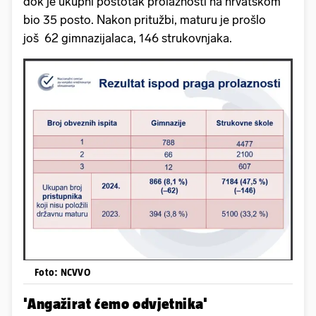
dok je ukupni postotak prolaznosti na hrvatskom
bio 35 posto. Nakon pritužbi, maturu je prošlo
još 62 gimnazijalaca, 146 strukovnjaka.
Foto: NCVVO
'Angažirat ćemo odvjetnika'