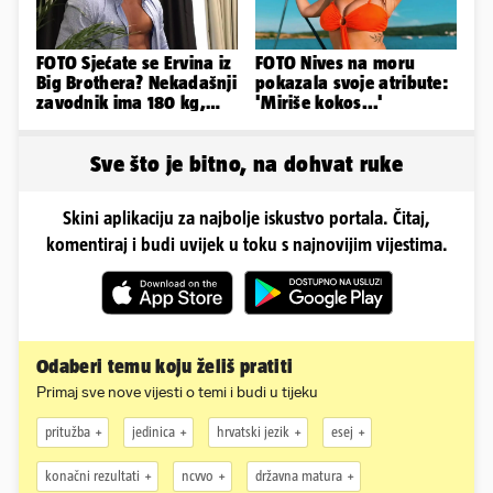
FOTO Sjećate se Ervina iz
FOTO Nives na moru
Big Brothera? Nekadašnji
pokazala svoje atribute:
zavodnik ima 180 kg,
'Miriše kokos...'
evo kako izgleda
Sve što je bitno, na dohvat ruke
Skini aplikaciju za najbolje iskustvo portala. Čitaj,
komentiraj i budi uvijek u toku s najnovijim vijestima.
Odaberi temu koju želiš pratiti
Primaj sve nove vijesti o temi i budi u tijeku
pritužba
jedinica
hrvatski jezik
esej
konačni rezultati
ncvvo
državna matura