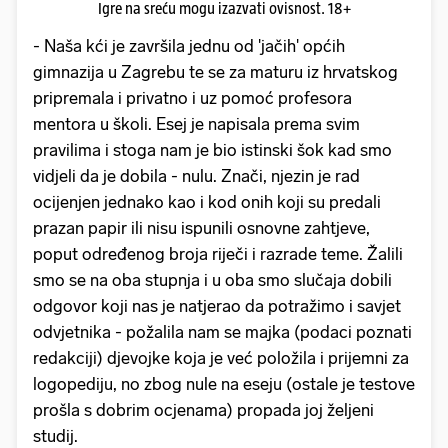
Igre na sreću mogu izazvati ovisnost. 18+
- Naša kći je završila jednu od 'jačih' općih
gimnazija u Zagrebu te se za maturu iz hrvatskog
pripremala i privatno i uz pomoć profesora
mentora u školi. Esej je napisala prema svim
pravilima i stoga nam je bio istinski šok kad smo
vidjeli da je dobila - nulu. Znači, njezin je rad
ocijenjen jednako kao i kod onih koji su predali
prazan papir ili nisu ispunili osnovne zahtjeve,
poput određenog broja riječi i razrade teme. Žalili
smo se na oba stupnja i u oba smo slučaja dobili
odgovor koji nas je natjerao da potražimo i savjet
odvjetnika - požalila nam se majka (podaci poznati
redakciji) djevojke koja je već položila i prijemni za
logopediju, no zbog nule na eseju (ostale je testove
prošla s dobrim ocjenama) propada joj željeni
studij.