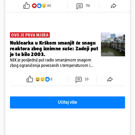
46
116
OVO JE PRVA MJERA
Nuklearka u Krškom smanjit će snagu
reaktora zbog iznimne suše: Zadnji put
je to bilo 2003.
NEK je posljednji put radio smanjenom snagom
zbog ograničenja povezanih s temperaturom i
protokom rijeke Save 2003. godine, kada je
smanjenje snage bilo potrebno više od 90 dana.
8
59
Učitaj više