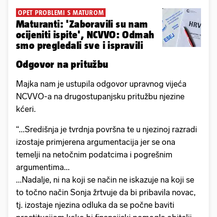
OPET PROBLEMI S MATUROM
Maturanti: 'Zaboravili su nam
ocijeniti ispite', NCVVO: Odmah
smo pregledali sve i ispravili
Odgovor na pritužbu
Majka nam je ustupila odgovor upravnog vijeća
NCVVO-a na drugostupanjsku pritužbu njezine
kćeri.
“...Središnja je tvrdnja površna te u njezinoj razradi
izostaje primjerena argumentacija jer se ona
temelji na netočnim podatcima i pogrešnim
argumentima...
...Nadalje, ni na koji se način ne iskazuje na koji se
to točno način Sonja žrtvuje da bi pribavila novac,
tj. izostaje njezina odluka da se počne baviti