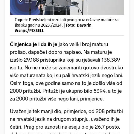
Zagreb: Predstavljeni rezultati prvog roka državne mature za
školsku godinu 2023./2024. |
Foto: Davorin
Visnjic/PIXSELL
Činjenica je i da ih je
jako veliki broj maturu
prošao, dapače i dobro napisao. Na maturu je
izašlo 29.188 pristupnika koji su rješavali 138.389
ispita. No ne može se zanemariti gotovo dvostruko
više maturanata koji su pali hrvatski jezik nego lani.
Osim toga, ove godine samo na to je došlo više od
2000 pritužbi. Pritužbi je ukupno bilo 5394, a to je
za 2000 pritužbi više nego lani, primjerice.
Uvažen je tek manji dio, primjerice, od 208 pritužbi
na hrvatski jezik na drugom stupnju, uvaženo ih je
četiri. Prag prolaznosti na eseju bio je 26,7 posto,