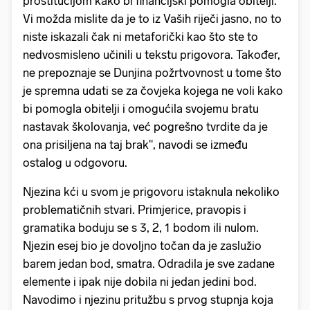
prostitucijom kako bi financijski pomogla obitelji.
Vi možda mislite da je to iz Vaših riječi jasno, no to
niste iskazali čak ni metaforički kao što ste to
nedvosmisleno učinili u tekstu prigovora. Također,
ne prepoznaje se Dunjina požrtvovnost u tome što
je spremna udati se za čovjeka kojega ne voli kako
bi pomogla obitelji i omogućila svojemu bratu
nastavak školovanja, već pogrešno tvrdite da je
ona prisiljena na taj brak", navodi se između
ostalog u odgovoru.
Njezina kći u svom je prigovoru istaknula nekoliko
problematičnih stvari. Primjerice, pravopis i
gramatika boduju se s 3, 2, 1 bodom ili nulom.
Njezin esej bio je dovoljno točan da je zaslužio
barem jedan bod, smatra. Odradila je sve zadane
elemente i ipak nije dobila ni jedan jedini bod.
Navodimo i njezinu pritužbu s prvog stupnja koja