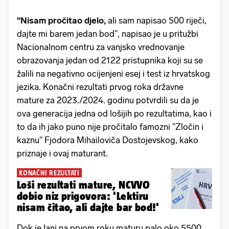
"Nisam pročitao djelo,
ali sam napisao 500 riječi,
dajte mi barem jedan bod", napisao je u pritužbi
Nacionalnom centru za vanjsko vrednovanje
obrazovanja jedan od 2122 pristupnika koji su se
žalili na negativno ocijenjeni esej i test iz hrvatskog
jezika. Konačni rezultati prvog roka državne
mature za 2023./2024. godinu potvrdili su da je
ova generacija jedna od lošijih po rezultatima, kao i
to da ih jako puno nije pročitalo famozni "Zločin i
kaznu" Fjodora Mihailoviča Dostojevskog, kako
priznaje i ovaj maturant.
KONAČNI REZULTATI
Loši rezultati mature, NCVVO
dobio niz prigovora: 'Lektiru
nisam čitao, ali dajte bar bod!'
Dok je lani na prvom roku maturu palo oko 5500