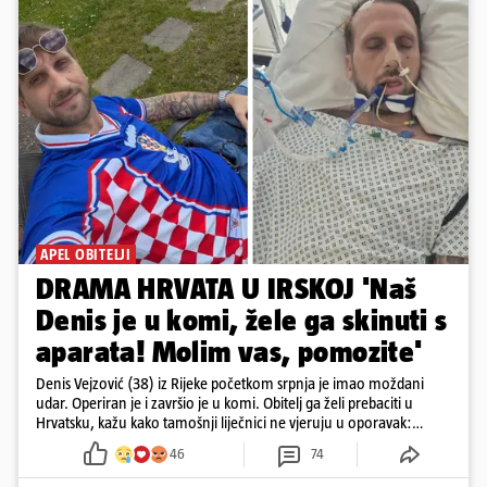
APEL OBITELJI
DRAMA HRVATA U IRSKOJ 'Naš
Denis je u komi, žele ga skinuti s
aparata! Molim vas, pomozite'
Denis Vejzović (38) iz Rijeke početkom srpnja je imao moždani
udar. Operiran je i završio je u komi. Obitelj ga želi prebaciti u
Hrvatsku, kažu kako tamošnji liječnici ne vjeruju u oporavak:
'Imamo 72 sata'
46
74