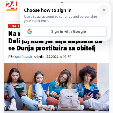
PRIJAVA
News
Komentari
43
'DAJTE MI BAR BOD'
Na maturu došlo 5000 pritužbi:
Dali joj nulu jer nije napisala da
se Dunja prostituira za obitelj
Piše
Ana Dasović
,
srijeda, 17.7.2024. u 19:50