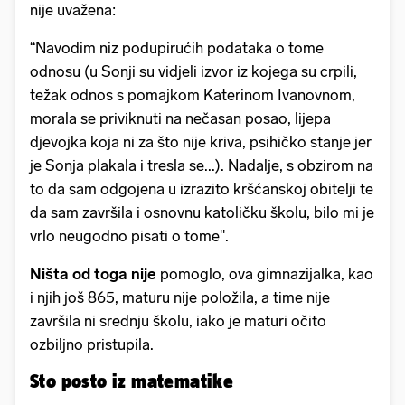
nije uvažena:
“Navodim niz podupirućih podataka o tome
odnosu (u Sonji su vidjeli izvor iz kojega su crpili,
težak odnos s pomajkom Katerinom Ivanovnom,
morala se priviknuti na nečasan posao, lijepa
djevojka koja ni za što nije kriva, psihičko stanje jer
je Sonja plakala i tresla se...). Nadalje, s obzirom na
to da sam odgojena u izrazito kršćanskoj obitelji te
da sam završila i osnovnu katoličku školu, bilo mi je
vrlo neugodno pisati o tome".
Ništa od toga nije
pomoglo, ova gimnazijalka, kao
i njih još 865, maturu nije položila, a time nije
završila ni srednju školu, iako je maturi očito
ozbiljno pristupila.
Sto posto iz matematike