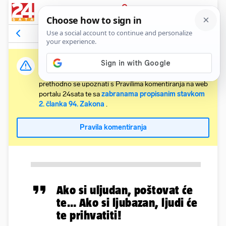
PRIJAVA
Komentari
Relevantni
Važna obavijest:
Svaki korisnik koji želi komentirati članke obvezan je
prethodno se upoznati s Pravilima komentiranja na web
portalu 24sata te sa
zabranama propisanim stavkom
2. članka 94. Zakona
.
Pravila komentiranja
Ako si uljudan, poštovat će
te… Ako si ljubazan, ljudi će
te prihvatiti!