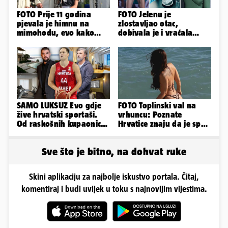
FOTO Prije 11 godina
FOTO Jelenu je
pjevala je himnu na
zlostavljao otac,
mimohodu, evo kako
dobivala je i vraćala
danas izgleda Mia
kilograme: 'Brutalno me
Negovetić
tukao šakama'
SAMO LUKSUZ Evo gdje
FOTO Toplinski val na
žive hrvatski sportaši.
vrhuncu: Poznate
Od raskošnih kupaonica
Hrvatice znaju da je spas
pa do privatnog kina
u minijaturnom bikiniju
Sve što je bitno, na dohvat ruke
Skini aplikaciju za najbolje iskustvo portala. Čitaj,
komentiraj i budi uvijek u toku s najnovijim vijestima.