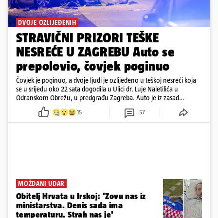
DVOJE OZLIJEĐENIH
STRAVIČNI PRIZORI TEŠKE
NESREĆE U ZAGREBU Auto se
prepolovio, čovjek poginuo
Čovjek je poginuo, a dvoje ljudi je ozlijeđeno u teškoj nesreći koja
se u srijedu oko 22 sata dogodila u Ulici dr. Luje Naletilića u
Odranskom Obrežu, u predgrađu Zagreba. Auto je iz zasad
neutvrđenih razloga sletio s kolnika, a od siline udara vozilo se
15
57
prepolovilo.
MOŽDANI UDAR
Obitelj Hrvata u Irskoj: 'Zovu nas iz
ministarstva. Denis sada ima
temperaturu. Strah nas je'