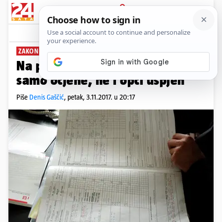
PRIJAVA
News
Komentari
26
ZAKON O OBRAZOVANJU
Na polugodištu će zaključivati
samo ocjene, ne i opći uspjeh
Piše
Denis Gaščić
,
petak, 3.11.2017. u 20:17