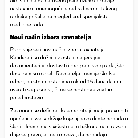
ako sumnja da narušeno psihofizičko zdravlje
nastavniku onemogućuje rad s djecom, takvog
radnika pošalje na pregled kod specijalista
medicine rada.
Novi način izbora ravnatelja
Propisuje se i novi način izbora ravnatelja.
Kandidati su dužni, uz ostalu natječajnu
dokumentaciju, dostaviti i program svog rada, što
dosada nisu morali. Ravnatelja imenuje školski
odbor, na što ministar ima rok od 15 dana da mu
uskrati suglasnost, čime se postupak znatno
pojednostavio.
Zakonom se definira i kako roditelji imaju pravo biti
upućeni u sve sadržaje koje njihovo dijete pohađa u
školi. Učenicima s višestrukim teškoćama u razvoju
daje se pravo, ali ne i obveza, da pohađaju