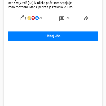
Denis Vejzović (38) iz Rijeke početkom srpnja je
imao moždani udar. Operiran je i završio je u komi.
Obitelj ga želi prebaciti u Hrvatsku, kažu kako
tamošnji liječnici ne vjeruju u oporavak: 'Imamo
21
26
72 sata'
Učitaj više